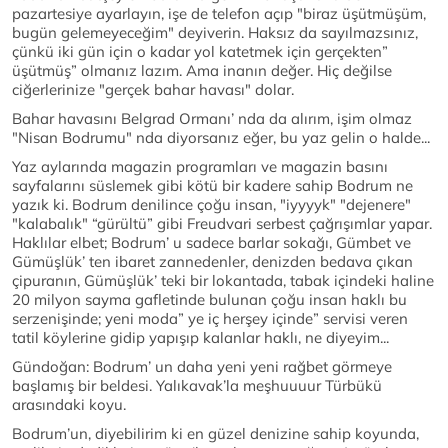
pazartesiye ayarlayın, işe de telefon açıp "biraz üşütmüşüm,
bugün gelemeyeceğim" deyiverin. Haksız da sayılmazsınız,
çünkü iki gün için o kadar yol katetmek için gerçekten”
üşütmüş” olmanız lazım. Ama inanın değer. Hiç değilse
ciğerlerinize "gerçek bahar havası" dolar.
Bahar havasını Belgrad Ormanı’ nda da alırım, işim olmaz
"Nisan Bodrumu" nda diyorsanız eğer, bu yaz gelin o halde...
Yaz aylarında magazin programları ve magazin basını
sayfalarını süslemek gibi kötü bir kadere sahip Bodrum ne
yazık ki. Bodrum denilince çoğu insan, "iyyyyk" "dejenere"
"kalabalık" “gürültü” gibi Freudvari serbest çağrışımlar yapar.
Haklılar elbet; Bodrum’ u sadece barlar sokağı, Gümbet ve
Gümüşlük’ ten ibaret zannedenler, denizden bedava çıkan
çipuranın, Gümüşlük’ teki bir lokantada, tabak içindeki haline
20 milyon sayma gafletinde bulunan çoğu insan haklı bu
serzenişinde; yeni moda” ye iç herşey içinde” servisi veren
tatil köylerine gidip yapışıp kalanlar haklı, ne diyeyim...
Gündoğan: Bodrum’ un daha yeni yeni rağbet görmeye
başlamış bir beldesi. Yalıkavak’la meşhuuuur Türbükü
arasındaki koyu.
Bodrum’un, diyebilirim ki en güzel denizine sahip koyunda,