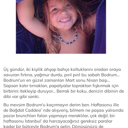
Üç gündür, iki kişilik ahşap bahçe koltuklarını oradan oraya
savuran fırtına, yağmur durdu, pırıl pırıl bu sabah Bodrum...
Bodrum'un en güzel zamanları Mart sonu Nisan başı...
Sapsarı katır tırnakları, papatyalar topraktan fışkırmak için
birbirini itekleyip duruyor... Berrak bir koku, denizin dibinin de
dibi var gibi sanki.
Bu mevsim Bodrum'u kaçırmayın derim ben. Haftasonu ille
de Bağdat Caddesi’ nde alışveriş, bilmem ne paşası yalısında
pazar brunchları falan yapmaya meraklılar, çok değil, bir
haftasonu İstanbul’ da harcayacağınız gereksiz paralar
kadar bir bütçeyle Bodrum'a gelin. Dönüşünüzü de