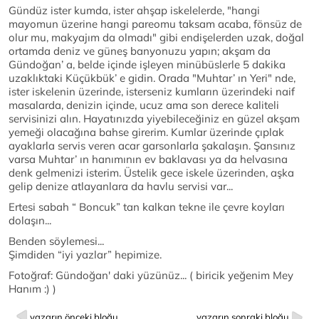
Gündüz ister kumda, ister ahşap iskelelerde, "hangi
mayomun üzerine hangi pareomu taksam acaba, fönsüz de
olur mu, makyajım da olmadı" gibi endişelerden uzak, doğal
ortamda deniz ve güneş banyonuzu yapın; akşam da
Gündoğan’ a, belde içinde işleyen minübüslerle 5 dakika
uzaklıktaki Küçükbük’ e gidin. Orada "Muhtar’ ın Yeri" nde,
ister iskelenin üzerinde, isterseniz kumların üzerindeki naif
masalarda, denizin içinde, ucuz ama son derece kaliteli
servisinizi alın. Hayatınızda yiyebileceğiniz en güzel akşam
yemeği olacağına bahse girerim. Kumlar üzerinde çıplak
ayaklarla servis veren acar garsonlarla şakalaşın. Şansınız
varsa Muhtar’ ın hanımının ev baklavası ya da helvasına
denk gelmenizi isterim. Üstelik gece iskele üzerinden, aşka
gelip denize atlayanlara da havlu servisi var...
Ertesi sabah “ Boncuk” tan kalkan tekne ile çevre koyları
dolaşın...
Benden söylemesi...
Şimdiden “iyi yazlar” hepimize.
Fotoğraf: Gündoğan' daki yüzünüz... ( biricik yeğenim Mey
Hanım :) )
yazarın önceki bloğu
yazarın sonraki bloğu