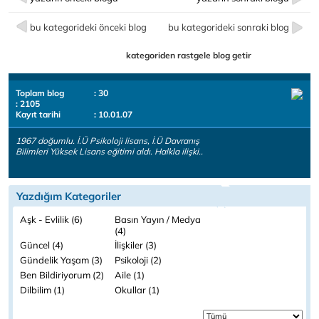
bu kategorideki önceki blog
bu kategorideki sonraki blog
kategoriden rastgele blog getir
Toplam blog
: 30
: 2105
Kayıt tarihi
: 10.01.07
1967 doğumlu. İ.Ü Psikoloji lisans, İ.Ü Davranış
Bilimleri Yüksek Lisans eğitimi aldı. Halkla ilişki..
Yazdığım Kategoriler
Aşk - Evlilik (6)
Basın Yayın / Medya
(4)
Güncel (4)
İlişkiler (3)
Gündelik Yaşam (3)
Psikoloji (2)
Ben Bildiriyorum (2)
Aile (1)
Dilbilim (1)
Okullar (1)