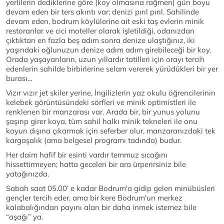
yerlilerin dediklerine göre (koy olmasına rağmen) gün boyu
devam eden bir ters akıntı var; denizi pırıl pırıl. Sahilinde
devam eden, bodrum köylülerine ait eski taş evlerin minik
restoranlar ve cici moteller olarak işletildiği, odanızdan
çıktıktan en fazla beş adım sonra denize ulaştığınız, iki
yaşındaki oğlunuzun denize adım adım girebileceği bir koy.
Orada yaşayanların, uzun yıllardır tatilleri için orayı tercih
edenlerin sahilde birbirlerine selam vererek yürüdükleri bir yer
burası...
Vızır vızır jet skiler yerine, İngilizlerin yaz okulu öğrencilerinin
kelebek görüntüsündeki sörfleri ve minik optimistleri ile
renklenen bir manzarası var. Arada bir, bir yunus yolunu
şaşırıp girer koya, tüm sahil halkı minik tekneleri ile onu
koyun dışına çıkarmak için seferber olur, manzaranızdaki tek
kargaşalık (ama belgesel programı tadında) budur.
Her daim hafif bir esinti vardır temmuz sıcağını
hissettirmeyen; hatta geceleri bir ara ürperirsiniz bile
yatağınızda.
Sabah saat 05.00’ e kadar Bodrum'a gidip gelen minübüsleri
gençler tercih eder, ama bir kere Bodrum'un merkez
kalabalığından payını alan bir daha inmek istemez bile
“aşağı” ya.