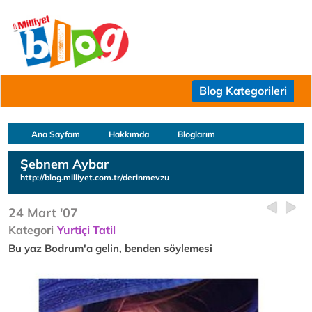
Blog Kategorileri
Ana Sayfam
Hakkımda
Bloglarım
Şebnem Aybar
http://blog.milliyet.com.tr/derinmevzu
24 Mart '07
Kategori
Yurtiçi Tatil
Bu yaz Bodrum'a gelin, benden söylemesi