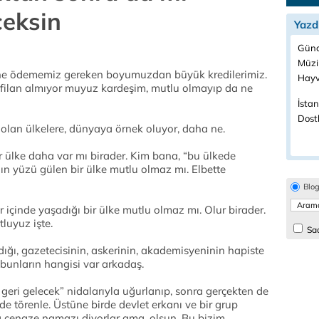
eksin
Yazd
Günc
Müzi
 ne ödememiz gereken boyumuzdan büyük kredilerimiz.
Hayv
tl filan almıyor muyuz kardeşim, mutlu olmayıp da ne
İstan
Dostl
z olan ülkelere, dünyaya örnek oluyor, daha ne.
r ülke daha var mı birader. Kim bana, “bu ülkede
nın yüzü gülen bir ülke mutlu olmaz mı. Elbette
Blo
 içinde yaşadığı bir ülke mutlu olmaz mı. Olur birader.
tluyuz işte.
Sad
dığı, gazetecisinin, askerinin, akademisyeninin hapiste
bunların hangisi var arkadaş.
 geri gelecek” nidalarıyla uğurlanıp, sonra gerçekten de
 törenle. Üstüne birde devlet erkanı ve bir grup
a cenaze namazı diyorlar ama, olsun. Bu bizim