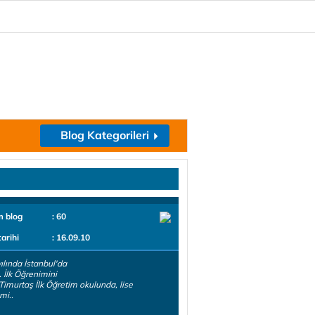
Blog Kategorileri
m blog
: 60
tarihi
: 16.09.10
ılında İstanbul'da
 İlk Öğrenimini
Timurtaş İlk Öğretim okulunda, lise
mi..