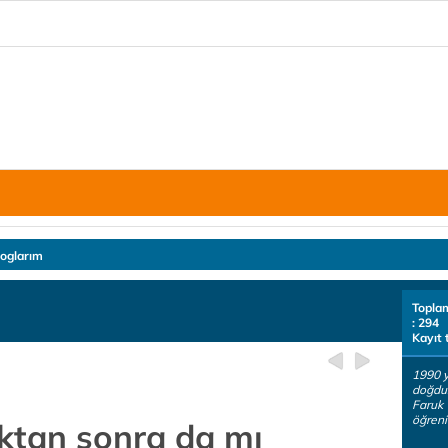
loglarım
Topla
: 294
Kayıt 
1990 y
doğdu.
Faruk 
öğreni
ktan sonra da mı