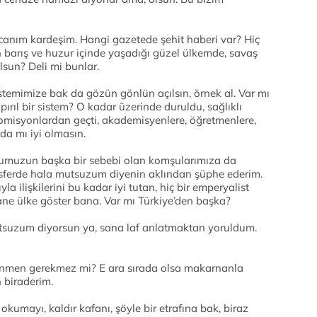
anım kardeşim. Hangi gazetede şehit haberi var? Hiç
n barış ve huzur içinde yaşadığı güzel ülkemde, savaş
lsun? Deli mi bunlar.
stemimize bak da gözün gönlün açılsın, örnek al. Var mı
pırıl bir sistem? O kadar üzerinde duruldu, sağlıklı
 komisyonlardan geçti, akademisyenlere, öğretmenlere,
da mı iyi olmasın.
umuzun başka bir sebebi olan komşularımıza da
osferde hala mutsuzum diyenin aklından şüphe ederim.
la ilişkilerini bu kadar iyi tutan, hiç bir emperyalist
tane ülke göster bana. Var mı Türkiye’den başka?
suzum diyorsun ya, sana laf anlatmaktan yoruldum.
ünmen gerekmez mi? E ara sırada olsa makarnanla
n biraderim.
okumayı, kaldır kafanı, şöyle bir etrafına bak, biraz