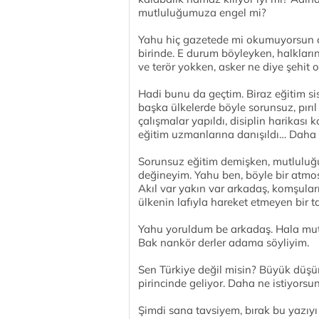
mutluluğumuza engel mi?
Yahu hiç gazetede mi okumuyorsun c
birinde. E durum böyleyken, halkları
ve terör yokken, asker ne diye şehit o
Hadi bunu da geçtim. Biraz eğitim si
başka ülkelerde böyle sorunsuz, pırıl 
çalışmalar yapıldı, disiplin harikası
eğitim uzmanlarına danışıldı… Daha 
Sorunsuz eğitim demişken, mutluluğ
değineyim. Yahu ben, böyle bir atm
Akıl var yakın var arkadaş, komşularıy
ülkenin lafıyla hareket etmeyen bir 
Yahu yoruldum be arkadaş. Hala mut
Bak nankör derler adama söyliyim.
Sen Türkiye değil misin? Büyük düş
pirincinde geliyor. Daha ne istiyorsu
Şimdi sana tavsiyem, bırak bu yazıyı 