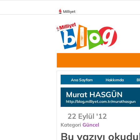
Milliyet
Ana Sayfam
Hakkımda
B
Murat HASGÜN
http://blog.milliyet.com.tr/murathasgun
22 Eylül '12
Kategori
Güncel
Bu yazıyı okudu