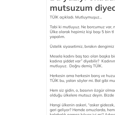
mutsuzum diyec
TÜİK açıkladı. Mutluymuşuz…
Tabi ki mutluyuz. Ne borcumuz var,
Ülke olarak hepimiz kişi başı 5 bin 
yapalım.
Üstelik siyasetimiz, bırakın dengimi
Mesela kadını baş tacı olan başka bi
kadına şiddet var” diyebilir? Kadını
mutluyuz. Doğru demiş TÜİK.
Herkesin ama herkesin barış ve huzur
TÜİK bu, yalan söyler mi. Bal gibi mu
Hem siz gidin, o, basının özgür olma
olduğu ülkelere mutsuz deyin. Bizde 
Hangi ülkenin askeri, “asker gidecek,
geri geliyor? Hemde omuzlarda, hemde
kalabalık namaz kılıyor iyi mi? Adın