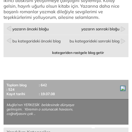
ikinci baskısını yetiştirmeye çalıştığını söylemişti. Kolay
gelsin, hayırlı uğurlu olsun kitabı için. Yazarına daha nice
başarılı romanlar yazmak dileğiyle sevgilerimi ve
teşekkürlerimi yolluyorum, ailesine selamlarımı.
yazarın önceki bloğu
yazarın sonraki bloğu
bu kategorideki önceki blog
bu kategorideki sonraki blog
kategoriden rastgele blog getir
Toplam blog
: 642
: 524
Kayıt tarihi
: 19.07.08
Muğla'nın YERKESİK beldesinde dünyaya
gelmişim. Yöremin o solunacak havasını,
coğrafyasını çok ..