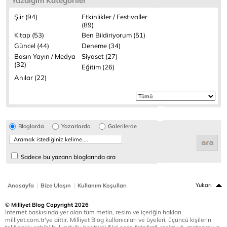
Yazdığım Kategoriler
Şiir (94)
Etkinlikler / Festivaller
(89)
Kitap (53)
Ben Bildiriyorum (51)
Güncel (44)
Deneme (34)
Basın Yayın / Medya
Siyaset (27)
(32)
Eğitim (26)
Anılar (22)
Bloglarda
Yazarlarda
Galerilerde
Sadece bu yazarın bloglarında ara
|
|
Yukarı
Anasayfa
Bize Ulaşın
Kullanım Koşulları
© Milliyet Blog Copyright 2026
İnternet baskısında yer alan tüm metin, resim ve içeriğin hakları
milliyet.com.tr'ye aittir. Milliyet Blog kullanıcıları ve üyeleri, üçüncü kişilerin