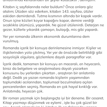
Kitabın iç sayfalarında neler buldum? Önce onlara göz
atalım; Ütüden söz ederken, kitabın 143. sayfası, ütüler
eskiden demirdendi. Tutma kısmının altında bir kapak vardır.
Onun içine közleri koyar kapağını kapar, demire verdiği
sıcaklıkla ütümüzü, yapardık. Ne güzel ütülenirdi. Deterjan ne
gezer, küllerle yıkardık çamaşırı, bulaşığı, mis gibi yapardı.
Yer yer romanda ülkenin ekonomik durumlarına dem
vurulmuş.
Romanda içerik bir konuya derinlemesine inmiyor. Kişiler ve
ilişkilerinden yola çıkılmış. Yer yer de önsözde belirtildiği gibi
sosyolojik olgulara, gözlemlere dayalı paragraflar var.
İçerik dedik, tamamen bir konuyu en maceralı, en heyecanlı,
biraz da belgelere ve araştırmalara dayalı yazarken
konusunu bu yerlerden çıkartan , araştıran bir anlatımla
değil. Dedik ya yazarı romanda kişilerin yaşamından
toplumdaki acılarından, toplumsal bozulmalara açılan
pencerelerden seçmiş. Romanda en çok hayal kırıklığı var.
Anlatımda, heyecan çok.
Bir roman yazmak için başlangıçta iyi bir deneme. Bir cesaret.
Kitap yazmayı düşünmek ve eylemi , işte bu çok güzel bir