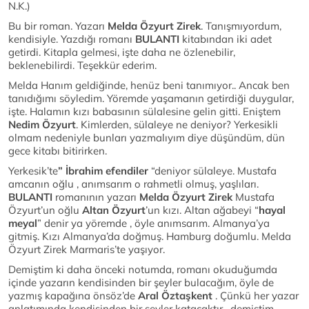
N.K.)
Bu bir roman. Yazarı
Melda Özyurt Zirek
. Tanışmıyordum,
kendisiyle. Yazdığı romanı
BULANTI
kitabından iki adet
getirdi. Kitapla gelmesi, işte daha ne özlenebilir,
beklenebilirdi. Teşekkür ederim.
Melda Hanım geldiğinde, henüz beni tanımıyor.. Ancak ben
tanıdığımı söyledim. Yöremde yaşamanın getirdiği duygular,
işte. Halamın kızı babasının sülalesine gelin gitti. Eniştem
Nedim
Özyurt
. Kimlerden, sülaleye ne deniyor? Yerkesikli
olmam nedeniyle bunları yazmalıyım diye düşündüm, dün
gece kitabı bitirirken.
Yerkesik’te
” İbrahim efendiler
“deniyor sülaleye. Mustafa
amcanın oğlu , anımsarım o rahmetli olmuş, yaşlıları.
BULANTI
romanının yazarı
Melda Özyurt Zirek
Mustafa
Özyurt’un oğlu
Altan Özyurt
’un kızı. Altan ağabeyi “
hayal
meyal
” denir ya yöremde , öyle anımsarım. Almanya’ya
gitmiş. Kızı Almanya’da doğmuş. Hamburg doğumlu. Melda
Özyurt Zirek Marmaris’te yaşıyor.
Demiştim ki daha önceki notumda, romanı okuduğumda
içinde yazarın kendisinden bir şeyler bulacağım, öyle de
yazmış kapağına önsöz’de
Aral Öztaşkent
. Çünkü her yazar
anlatımında kendisinden bir şeyler katacaktır , demiştim.