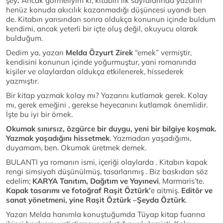
şey
.
Ancak görmeliyim ki, kitabın ilk sayfalarında yazarın
henüz konuda akıcılık kazanmadığı düşüncesi uyandı ben
de. Kitabın yarısından sonra oldukça konunun içinde buldum
kendimi, ancak yeterli bir içte oluş değil, okuyucu olarak
bulduğum.
Dedim ya, yazarı
Melda Özyurt Zirek
“emek” vermiştir,
kendisini konunun içinde yoğurmuştur, yani romanında
kişiler ve olaylardan oldukça etkilenerek, hissederek
yazmıştır.
Bir kitap yazmak kolay mı? Yazarını kutlamak gerek. Kolay
mı, gerek emeğini , gerekse heyecanını kutlamak önemlidir.
İşte bu iyi bir örnek.
Okumak sınırsız, özgürce bir duygu, yeni bir bilgiye koşmak.
Yazmak yaşadığını hissetmek
. Yazmadan yaşadığımı,
duyamam, ben. Okumak üretmek demek.
BULANTI ya romanın ismi, içeriği olaylarda . Kitabın kapak
rengi simsiyah düşünülmüş, tasarlanmış . Biz baskıdan söz
edelim;
KARYA Tanıtım, Dağıtım ve Yayınevi
, Marmaris’te.
Kapak tasarımı ve
fotoğraf Raşit Öztürk’
e aitmiş.
Editör ve
sanat yönetmeni, yine Raşit Öztürk –Şeyda Öztürk
.
Yazarı Melda hanımla konuştuğumda Tüyap kitap fuarına