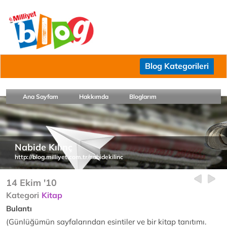
Blog Kategorileri
Ana Sayfam
Hakkımda
Bloglarım
Nabide Kılınç
http://blog.milliyet.com.tr/nabidekilinc
14 Ekim '10
Kategori
Kitap
Bulantı
(Günlüğümün sayfalarından esintiler ve bir kitap tanıtımı.