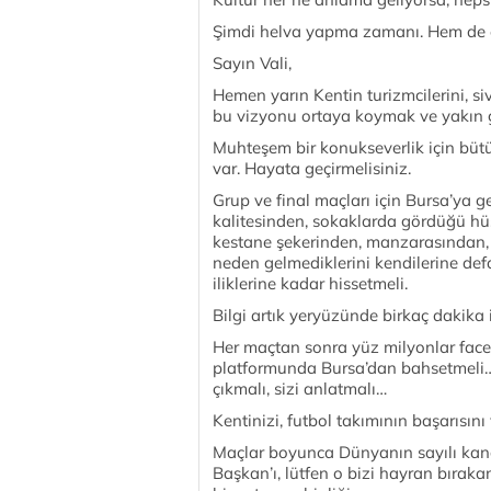
Şimdi helva yapma zamanı. Hem de e
Sayın Vali,
Hemen yarın Kentin turizmcilerini, sivil
bu vizyonu ortaya koymak ve yakın 
Muhteşem bir konukseverlik için bütün
var. Hayata geçirmelisiniz.
Grup ve final maçları için Bursa’ya ge
kalitesinden, sokaklarda gördüğü hü
kestane şekerinden, manzarasından, 
neden gelmediklerini kendilerine def
iliklerine kadar hissetmeli.
Bilgi artık yeryüzünde birkaç dakika i
Her maçtan sonra yüz milyonlar face
platformunda Bursa’dan bahsetmeli…
çıkmalı, sizi anlatmalı…
Kentinizi, futbol takımının başarısını
Maçlar boyunca Dünyanın sayılı kanal
Başkan’ı, lütfen o bizi hayran bırak