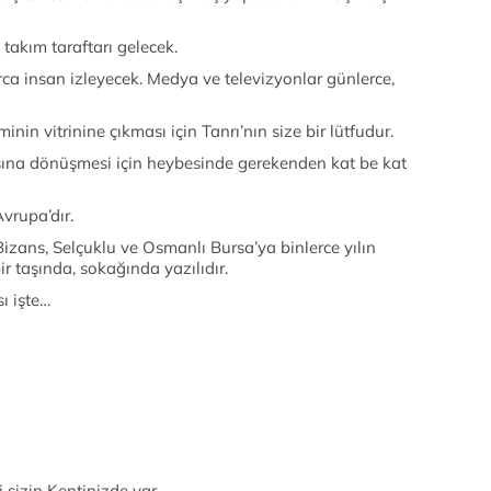
 takım taraftarı gelecek.
ca insan izleyecek. Medya ve televizyonlar günlerce,
nin vitrinine çıkması için Tanrı’nın size bir lütfudur.
sına dönüşmesi için heybesinde gerekenden kat be kat
vrupa’dır.
, Bizans, Selçuklu ve Osmanlı Bursa’ya binlerce yılın
r taşında, sokağında yazılıdır.
ı işte…
 sizin Kentinizde var.