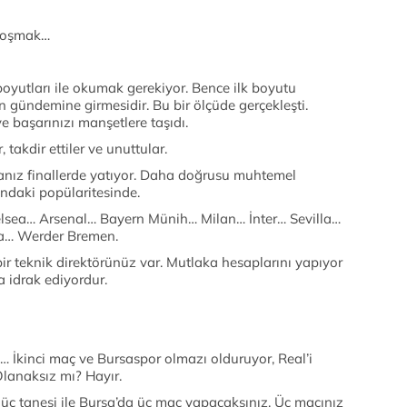
 koşmak…
boyutları ile okumak gerekiyor. Bence ilk boyutu
 gündemine girmesidir. Bu bir ölçüde gerçekleşti.
e başarınızı manşetlere taşıdı.
 takdir ettiler ve unuttular.
rsanız finallerde yatıyor. Daha doğrusu muhtemel
undaki popülaritesinde.
lsea… Arsenal… Bayern Münih… Milan… İnter… Sevilla…
a… Werder Bremen.
r teknik direktörünüz var. Mutlaka hesaplarını yapıyor
 idrak ediyordur.
 İkinci maç ve Bursaspor olmazı olduruyor, Real’i
Olanaksız mı? Hayır.
 üç tanesi ile Bursa’da üç maç yapacaksınız. Üç maçınız