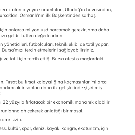
enecek olan o yayın sorumluları, Uludağ’ın havasından,
 Bursa’dan, Osmanlı’nın ilk Başkentinden sarhoş
için onlarca milyon usd harcamak gerekir, ama daha
ıza geldi. Lütfen değerlendirin.
yöneticileri, futbolcuları, teknik ekibi de tatil yapar.
 Bursa’mızı tercih etmelerini sağlayabilirsiniz.
ve tatil için tercih ettiği Bursa ateşi o maçlardaki
 Fırsat bu fırsat kolaycılığına kaçmasınlar. Yıllarca
andıracak insanları daha ilk gelişlerinde şişirilmiş
.
 22 yüzyıla fırlatacak bir ekonomik mancınık olabilir.
orunlarına ah çekerek anlattığı bir masal.
arar sizin.
ess, kültür, spor, deniz, kayak, kongre, ekoturizm, için