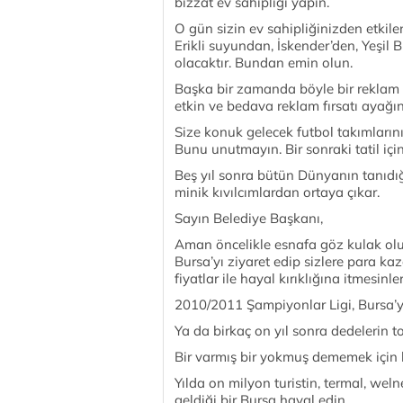
bizzat ev sahipliği yapın.
O gün sizin ev sahipliğinizden etkil
Erikli suyundan, İskender’den, Yeşil
olacaktır. Bundan emin olun.
Başka bir zamanda böyle bir reklam 
etkin ve bedava reklam fırsatı ayağın
Size konuk gelecek futbol takımlarının 
Bunu unutmayın. Bir sonraki tatil için
Beş yıl sonra bütün Dünyanın tanıdığı 
minik kıvılcımlardan ortaya çıkar.
Sayın Belediye Başkanı,
Aman öncelikle esnafa göz kulak olun.
Bursa’yı ziyaret edip sizlere para kaz
fiyatlar ile hayal kırıklığına itmesinler
2010/2011 Şampiyonlar Ligi, Bursa’yı
Ya da birkaç on yıl sonra dedelerin t
Bir varmış bir yokmuş dememek için k
Yılda on milyon turistin, termal, weln
geldiği bir Bursa hayal edin.