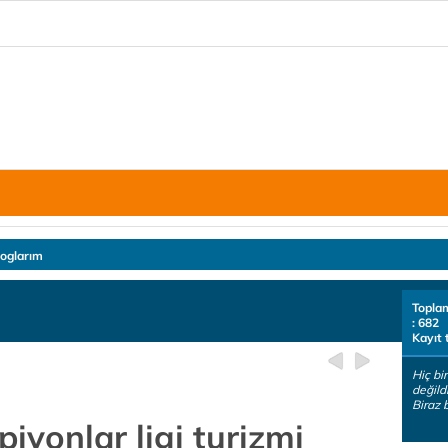
loglarım
Topla
: 682
Kayıt 
Hiç bi
değild
Biraz 
iyonlar ligi turizmi