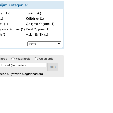
ığım Kategoriler
et (17)
Turizm (6)
(1)
Kültürler (1)
el (1)
Çalışma Yaşamı (1)
şamı - Kariyer (1)
Kent Yaşamı (1)
h (1)
Aşk - Evlilik (1)
glarda
Yazarlarda
Galerilerde
ece bu yazarın bloglarında ara