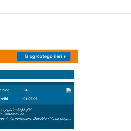
Blog Kategorileri
m blog
: 34
tarihi
: 01.07.06
r şey göründüğü gibi
ir. Olmamalı da.
beynimizi yormalıyız. Dayatılan hiç bir dogm..