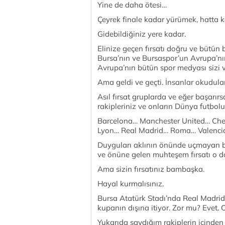
Yine de daha ötesi…
Çeyrek finale kadar yürümek, hatta
Gidebildiğiniz yere kadar.
Elinize geçen fırsatı doğru ve bütün 
Bursa’nın ve Bursaspor’un Avrupa’nın
Avrupa’nın bütün spor medyası sizi v
Ama geldi ve geçti. İnsanlar okudular,
Asıl fırsat gruplarda ve eğer başarı
rakipleriniz ve onların Dünya futbol
Barcelona… Manchester United… Che
Lyon… Real Madrid… Roma… Valenci
Duyguları aklının önünde uçmayan bi
ve önüne gelen muhteşem fırsatı o da
Ama sizin fırsatınız bambaşka.
Hayal kurmalısınız.
Bursa Atatürk Stadı’nda Real Madrid…
kupanın dışına itiyor. Zor mu? Evet. 
Yukarıda saydığım rakiplerin içinden