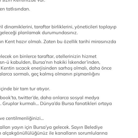
n tatlısından.
 dinamiklerini, taraftar birliklerini, yöneticileri toplayıp
geleceği planlamak durumundasınız.
 Kent hazır olmalı. Zaten bu özellik tarihi mirasınızda
lecek on binlerce taraftar, otellerinizin hizmet
sn-ü kabulden, Bursa’nın hakiki İskender’inden,
Kentin sıcacık enerjisinden sarhoş olmalı, daha önce
alarca sormalı, geç kalmış olmanın pişmanlığını
çinde bir tam tur atıyor.
book’ta, twitter’de, daha onlarca sosyal medya
 Gruplar kurmalı… Dünya’da Bursa fanatikleri ortaya
 ve centilmenliğinizi…
ları yayın için Bursa’ya gelecek. Sayın Belediye
an alçakgönüllülüğünüz ile kanalların sorumlularına