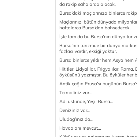
da rakip sahalarda olacak.
Bursa’daki maçlarınıza binlerce rakip
Maçlarınızı bütün dünyada milyonlar
haftalarca Bursa’dan bahsedecek.
İşte tam da bu Bursa’nın dünya turizmi
Bursa’nın turizmde bir dünya marka
fazlası vardır, eksiği yoktur.
Bursa binlerce yıldır hem Asya hem A
Hititler, Lidyalılar, Frigyalılar, Roma
öyküsünü yazmıştır. Bu öyküler her bi
Antik çağın Prusa’sı bugünün Bursa’s
Termaliniz var…
Adı üstünde, Yeşil Bursa…
Deniziniz var…
Uludağ’ınız da…
Havaalanı mevcut…
Kültür her ne anlama geliyorsa, hepsi