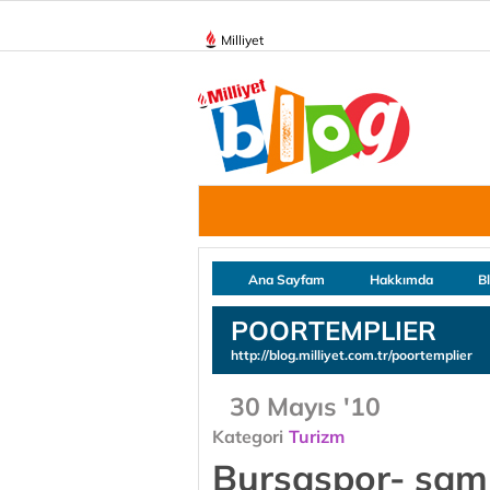
Milliyet
Ana Sayfam
Hakkımda
B
POORTEMPLIER
http://blog.milliyet.com.tr/poortemplier
30 Mayıs '10
Kategori
Turizm
Bursaspor- şamp