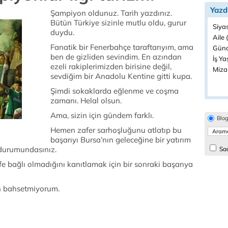
Yazd
Şampiyon oldunuz. Tarih yazdınız.
Bütün Türkiye sizinle mutlu oldu, gurur
Siyas
duydu.
Aile 
Fanatik bir Fenerbahçe taraftarıyım, ama
Günc
ben de gizliden sevindim. En azından
İş Ya
ezeli rakiplerimizden birisine değil,
Miza
sevdiğim bir Anadolu Kentine gitti kupa.
Şimdi sokaklarda eğlenme ve coşma
zamanı. Helal olsun.
Ama, sizin için gündem farklı.
Blo
Hemen zafer sarhoşluğunu atlatıp bu
başarıyı Bursa’nın geleceğine bir yatırım
 durumundasınız.
Sad
 bağlı olmadığını kanıtlamak için bir sonraki başarıya
an bahsetmiyorum.