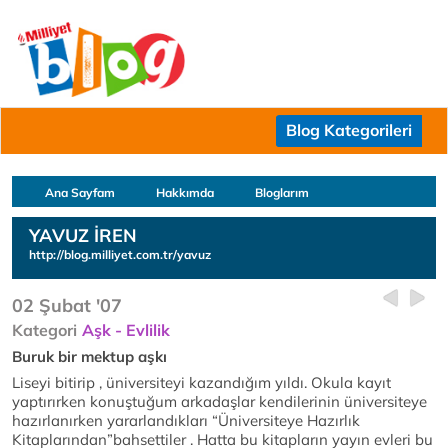
Blog Kategorileri
Ana Sayfam
Hakkımda
Bloglarım
YAVUZ İREN
http://blog.milliyet.com.tr/yavuz
02 Şubat '07
Kategori
Aşk - Evlilik
Buruk bir mektup aşkı
Liseyi bitirip , üniversiteyi kazandığım yıldı. Okula kayıt
yaptırırken konuştuğum arkadaşlar kendilerinin üniversiteye
hazırlanırken yararlandıkları “Üniversiteye Hazırlık
Kitaplarından”bahsettiler . Hatta bu kitapların yayın evleri bu