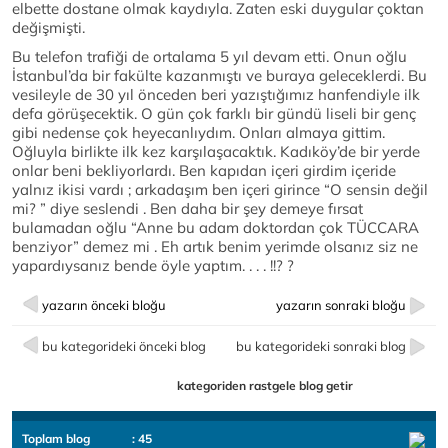
elbette dostane olmak kaydıyla. Zaten eski duygular çoktan
değişmişti.
Bu telefon trafiği de ortalama 5 yıl devam etti. Onun oğlu
İstanbul’da bir fakülte kazanmıştı ve buraya geleceklerdi. Bu
vesileyle de 30 yıl önceden beri yazıştığımız hanfendiyle ilk
defa görüşecektik. O gün çok farklı bir gündü liseli bir genç
gibi nedense çok heyecanlıydım. Onları almaya gittim.
Oğluyla birlikte ilk kez karşılaşacaktık. Kadıköy’de bir yerde
onlar beni bekliyorlardı. Ben kapıdan içeri girdim içeride
yalnız ikisi vardı ; arkadaşım ben içeri girince “O sensin değil
mi? ” diye seslendi . Ben daha bir şey demeye fırsat
bulamadan oğlu “Anne bu adam doktordan çok TÜCCARA
benziyor” demez mi . Eh artık benim yerimde olsanız siz ne
yapardıysanız bende öyle yaptım. . . . !!? ?
yazarın önceki bloğu
yazarın sonraki bloğu
bu kategorideki önceki blog
bu kategorideki sonraki blog
kategoriden rastgele blog getir
Toplam blog
: 45