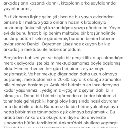
arkadaşların kazandıklarını , kitapların arka sayfalarında
yayınlarlarmış.
Bu fikir bana ilginç gelmişti ; ben de bu yayın evlerinden
birisine bir mektup yazıp onların hazırlık kitaplarıyla
hazırlanıp üniversiteyi kazandığımı yazıp gönderdim. Yayın
evi de bunu fırsat bilip benim mektubu bir broşür halinde
bastırıp bütün liselere göndermiş bundan benim haberim
aylar sonra Denizli Öğretmen Lisesinde okuyan bir kız
arkadaşın mektubu ile haberdar oldum.
Broşürden bahsediyor ve böyle bir gerçeklilik olup-olmadığını
merak ediyordu işte bizim mektuplaşmamız böyle başlamış
oldu. Hemen -hemen her gün biri birimize yazmaya
başlamıştık. Ve her mektup diğerinden daha uzun olmaya
başlamış , mektuplarımızın 20-30 sayfalık olduğu zamanlar
bile olmaya başlamıştı. Artık biri birimizin en ince detayına
kadar yaşamımızı , yediğimiz –içtiğimiz şeyleri dahi bilir
olmuştuk. Daha biri birimizi görmeden o kadar birbirimizi
tanır hale gelmiştik ki hangi olay karşısında nasıl davranır
onu dahi bilir olduk. Ruhumuz da biri birine yakınlaşmaya
hatta birbirimize tanımadan aşık olmaya başlamıştık. Bu
arada ben Ankara’da okuyorum diye o da üniversite
sınavında bütün tercihlerini Ankara’daki okullara yapmıştı.