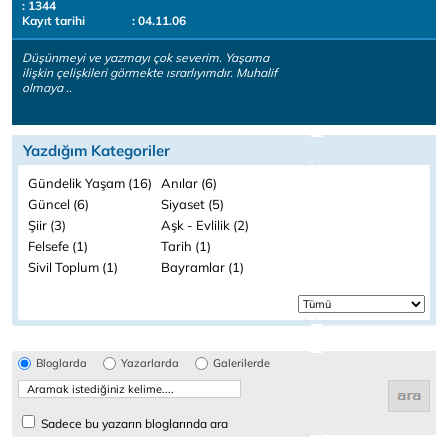
: 1344
Kayıt tarihi
: 04.11.06
Düşünmeyi ve yazmayı çok severim. Yaşama
ilişkin çelişkileri görmekte ısrarlıyımdır. Muhalif
olmaya ..
Yazdığım Kategoriler
Gündelik Yaşam (16)
Anılar (6)
Güncel (6)
Siyaset (5)
Şiir (3)
Aşk - Evlilik (2)
Felsefe (1)
Tarih (1)
Sivil Toplum (1)
Bayramlar (1)
Bloglarda
Yazarlarda
Galerilerde
Sadece bu yazarın bloglarında ara