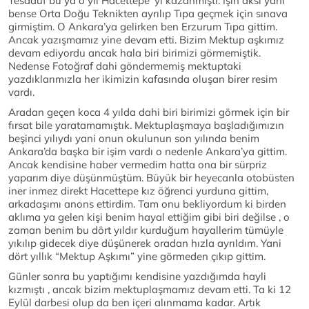
Tesadüf bu ya o yıl Hacettepe ‘yi kazanmıştı. İşin aksi yanı
bense Orta Doğu Teknikten ayrılıp Tıpa geçmek için sınava
girmiştim. O Ankara’ya gelirken ben Erzurum Tıpa gittim.
Ancak yazışmamız yine devam etti. Bizim Mektup aşkımız
devam ediyordu ancak hala biri birimizi görmemiştik.
Nedense Fotoğraf dahi göndermemiş mektuptaki
yazdıklarımızla her ikimizin kafasında oluşan birer resim
vardı.
Aradan geçen koca 4 yılda dahi biri birimizi görmek için bir
fırsat bile yaratamamıştık. Mektuplaşmaya başladığımızın
beşinci yılıydı yani onun okulunun son yılında benim
Ankara’da başka bir işim vardı o nedenle Ankara’ya gittim.
Ancak kendisine haber vermedim hatta ona bir sürpriz
yaparım diye düşünmüştüm. Büyük bir heyecanla otobüsten
iner inmez direkt Hacettepe kız öğrenci yurduna gittim,
arkadaşımı anons ettirdim. Tam onu bekliyordum ki birden
aklıma ya gelen kişi benim hayal ettiğim gibi biri değilse , o
zaman benim bu dört yıldır kurduğum hayallerim tümüyle
yıkılıp gidecek diye düşünerek oradan hızla ayrıldım. Yani
dört yıllık “Mektup Aşkımı” yine görmeden çıkıp gittim.
Günler sonra bu yaptığımı kendisine yazdığımda hayli
kızmıştı , ancak bizim mektuplaşmamız devam etti. Ta ki 12
Eylül darbesi olup da ben içeri alınmama kadar. Artık