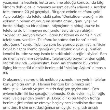
yazışmamız kesilmiş hatta onun ne olduğu konusunda bilgi
almam dahi olası olmayınca yaşam devam ediyordu. Aradan
tamı tamına 20 yıl geçmişti . Bir gece evimin telefonu çaldı.
Açıp baktığımda telefondaki şahıs “Denizliden aradığını bir
yakınının benim oturduğum semtte oturduğunu yaşlı ve
hasta olduğunu bir doktora ihtiyaçlarının olduğunu ve bu
telefonu da bilinmeyen numaralar servisinden aldığını
“söylediler. Arayan bayan , bana hastanın ev adresinin ve
telefonunu verdiler . Telefonu kapatmadan bana” nereli
olduğumu” sordu. Tabii bu soru karşısında şaşırmıştım. Niçin
böyle bir soru sorma gereği duymuştular, diye düşünürken
kendisi bu isim ve soy ismin tanıdık olabileceğini söyledi. Ben
de memleketimim söyledim . Telefondaki bayan birden çığlık
atarak sevindi . Şaşırmıştım, kendisini tanıtınca bu kadar
ilginç bir tesadüf olabilir benim eski “Mektup Aşkım” olmasın
mı.
O akşamdan sonra artık mektup yazmalarının yerinin telefon
konuşmaları almıştı. Hemen her gün biri birimizi arar
olmuştuk . Ancak yaşamımızda değişen şeyler vardı. Ben
evlenmiştim iki kız çocuğum olmuştu. O da evlenmiş bir oğlu
vardı ve o eşinden ayrılmıştı. Doğaldır ki bu telefon trafiği
benim eşimi rahatsız etmeye başlayınca kendisine durumu
anlattım. E şim arkadaşlığımızı anlayışla karşıladı ancak