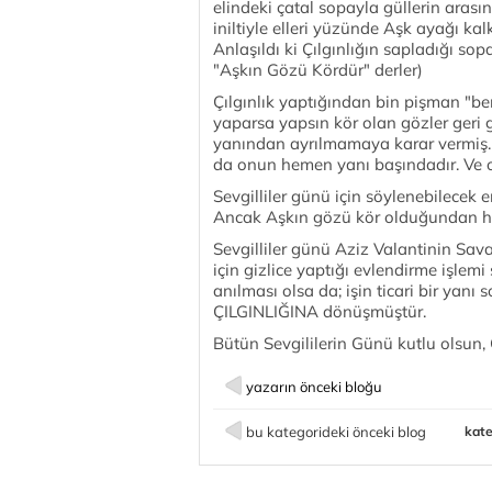
elindeki çatal sopayla güllerin arasın
iniltiyle elleri yüzünde Aşk ayağı k
Anlaşıldı ki Çılgınlığın sapladığı sop
"Aşkın Gözü Kördür" derler)
Çılgınlık yaptığından bin pişman "b
yaparsa yapsın kör olan gözler geri 
yanından ayrılmamaya karar vermiş. 
da onun hemen yanı başındadır. Ve o n
Sevgilliler günü için söylenebilecek 
Ancak Aşkın gözü kör olduğundan her 
Sevgilliler günü Aziz Valantinin Sa
için gizlice yaptığı evlendirme işlem
anılması olsa da; işin ticari bir yanı 
ÇILGINLIĞINA dönüşmüştür.
Bütün Sevgililerin Günü kutlu olsun, 
yazarın önceki bloğu
bu kategorideki önceki blog
kate