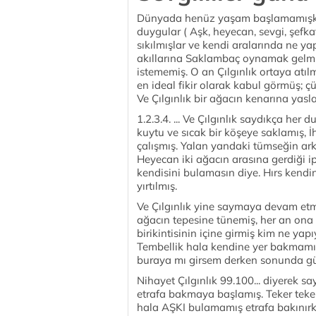
Dünyada henüz yaşam başlamamışken.
duygular ( Aşk, heyecan, sevgi, şefkat
sıkılmışlar ve kendi aralarında ne y
akıllarına Saklambaç oynamak gelmi
istememiş. O an Çılgınlık ortaya atıl
en ideal fikir olarak kabul görmüş; ç
Ve Çılgınlık bir ağacın kenarına yas
1.2.3.4. ... Ve Çılgınlık saydıkça her
kuytu ve sıcak bir köşeye saklamış, İh
çalışmış. Yalan yandaki tümseğin ar
Heyecan iki ağacın arasına gerdiği i
kendisini bulamasın diye. Hırs kendin
yırtılmış.
Ve Çılgınlık yine saymaya devam etmiş
ağacın tepesine tünemiş, her an ona 
birikintisinin içine girmiş kim ne yap
Tembellik hala kendine yer bakmamışm
buraya mı girsem derken sonunda gül
Nihayet Çılgınlık 99.100... diyerek 
etrafa bakmaya başlamış. Teker teker 
hala AŞKI bulamamış etrafa bakınırken