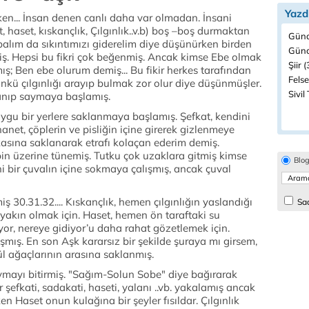
Yazd
.. İnsan denen canlı daha var olmadan. İnsani
, haset, kıskançlık, Çılgınlık..v.b) boş –boş durmaktan
Günd
apalım da sıkıntımızı giderelim diye düşünürken birden
Günc
ş. Hepsi bu fikri çok beğenmiş. Ancak kimse Ebe olmak
Şiir (
mış; Ben ebe olurum demiş... Bu fikir herkes tarafından
Felse
ünkü çılgınlığı arayıp bulmak zor olur diye düşünmüşler.
Sivil
lanıp saymaya başlamış.
 duygu bir yerlere saklanmaya başlamış. Şefkat, kendini
anet, çöplerin ve pisliğin içine girerek gizlenmeye
kasına saklanarak etrafı kolaçan ederim demiş.
pin üzerine tünemiş. Tutku çok uzaklara gitmiş kimse
Blo
i bir çuvalın içine sokmaya çalışmış, ancak çuval
 30.31.32.... Kıskançlık, hemen çılgınlığın yaslandığı
Sad
yakın olmak için. Haset, hemen ön taraftaki su
ıyor, nereye gidiyor’u daha rahat gözetlemek için.
ış. En son Aşk kararsız bir şekilde şuraya mı girsem,
 ağaçlarının arasına saklanmış.
saymayı bitirmiş. "Sağım-Solun Sobe" diye bağırarak
şefkati, sadakati, haseti, yalanı ..vb. yakalamış ancak
 Haset onun kulağına bir şeyler fısıldar. Çılgınlık