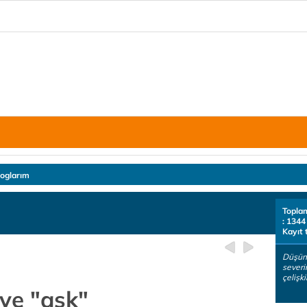
loglarım
Topla
: 1344
Kayıt 
Düşün
severi
çelişk
 ve "aşk"