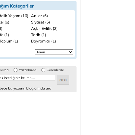
ığım Kategoriler
elik Yaşam (16)
Anılar (6)
el (6)
Siyaset (5)
3)
Aşk - Evlilik (2)
fe (1)
Tarih (1)
 Toplum (1)
Bayramlar (1)
glarda
Yazarlarda
Galerilerde
ece bu yazarın bloglarında ara