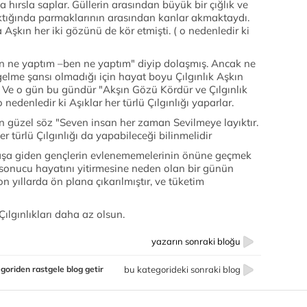
a hırsla saplar. Güllerin arasından büyük bir çığlık ve
alktığında parmaklarının arasından kanlar akmaktaydı.
a Aşkın her iki gözünü de kör etmişti. ( o nedenledir ki
en ne yaptım –ben ne yaptım" diyip dolaşmış. Ancak ne
gelme şansı olmadığı için hayat boyu Çılgınlık Aşkın
Ve o gün bu gündür "Akşın Gözü Kördür ve Çılgınlık
edenledir ki Aşıklar her türlü Çılgınlığı yaparlar.
en güzel söz "Seven insan her zaman Sevilmeye layıktır.
türlü Çılgınlığı da yapabileceği bilinmelidir
vaşa giden gençlerin evlenememelerinin önüne geçmek
i sonucu hayatını yitirmesine neden olan bir günün
son yıllarda ön plana çıkarılmıştır, ve tüketim
Çılgınlıkları daha az olsun.
yazarın sonraki bloğu
goriden rastgele blog getir
bu kategorideki sonraki blog