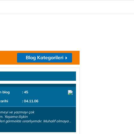
Blog Kategorileri
m blog
: 45
tarihi
: 04.11.06
meyi ve yazmayı çok
m. Yaşama ilişkin
ileri görmekte ısrarlıyımdır. Muhalif olmaya ..