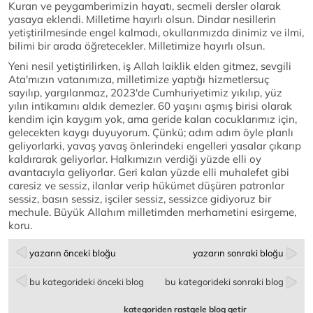
Kuran ve peygamberimizin hayatı, secmeli dersler olarak
yasaya eklendi. Milletime hayırlı olsun. Dindar nesillerin
yetiştirilmesinde engel kalmadı, okullarımızda dinimiz ve ilmi,
bilimi bir arada öğretecekler. Milletimize hayırlı olsun.
Yeni nesil yetiştirilirken, iş Allah laiklik elden gitmez, sevgili
Ata'mızın vatanımıza, milletimize yaptığı hizmetlersuç
sayılıp, yargılanmaz, 2023'de Cumhuriyetimiz yıkılıp, yüz
yılın intikamını aldık demezler. 60 yaşını aşmış birisi olarak
kendim için kaygım yok, ama geride kalan cocuklarımız için,
gelecekten kaygı duyuyorum. Çünkü; adım adım öyle planlı
geliyorlarki, yavaş yavaş önlerindeki engelleri yasalar çıkarıp
kaldırarak geliyorlar. Halkımızın verdiği yüzde elli oy
avantacıyla geliyorlar. Geri kalan yüzde elli muhalefet gibi
caresiz ve sessiz, ilanlar verip hükümet düşüren patronlar
sessiz, basın sessiz, işciler sessiz, sessizce gidiyoruz bir
mechule. Büyük Allahım milletimden merhametini esirgeme,
koru.
yazarın önceki bloğu
yazarın sonraki bloğu
bu kategorideki önceki blog
bu kategorideki sonraki blog
kategoriden rastgele blog getir