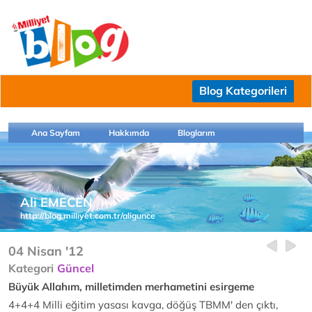
Blog Kategorileri
Ana Sayfam
Hakkımda
Bloglarım
Ali EMECEN
http://blog.milliyet.com.tr/aligunce
04 Nisan '12
Kategori
Güncel
Büyük Allahım, milletimden merhametini esirgeme
4+4+4 Milli eğitim yasası kavga, döğüş TBMM' den çıktı,