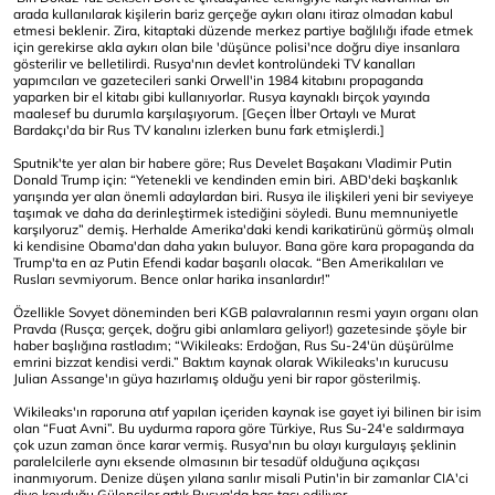
arada kullanılarak kişilerin bariz gerçeğe aykırı olanı itiraz olmadan kabul
etmesi beklenir. Zira, kitaptaki düzende merkez partiye bağlılığı ifade etmek
için gerekirse akla aykırı olan bile 'düşünce polisi'nce doğru diye insanlara
gösterilir ve belletilirdi. Rusya'nın devlet kontrolündeki TV kanalları
yapımcıları ve gazetecileri sanki Orwell'in 1984 kitabını propaganda
yaparken bir el kitabı gibi kullanıyorlar. Rusya kaynaklı birçok yayında
maalesef bu durumla karşılaşıyorum. [Geçen İlber Ortaylı ve Murat
Bardakçı'da bir Rus TV kanalını izlerken bunu fark etmişlerdi.]
Sputnik'te yer alan bir habere göre; Rus Develet Başakanı Vladimir Putin
Donald Trump için: “Yetenekli ve kendinden emin biri. ABD'deki başkanlık
yarışında yer alan önemli adaylardan biri. Rusya ile ilişkileri yeni bir seviyeye
taşımak ve daha da derinleştirmek istediğini söyledi. Bunu memnuniyetle
karşılyoruz” demiş. Herhalde Amerika'daki kendi karikatirünü görmüş olmalı
ki kendisine Obama'dan daha yakın buluyor. Bana göre kara propaganda da
Trump'ta en az Putin Efendi kadar başarılı olacak. “Ben Amerikalıları ve
Rusları sevmiyorum. Bence onlar harika insanlardır!”
Özellikle Sovyet döneminden beri KGB palavralarının resmi yayın organı olan
Pravda (Rusça; gerçek, doğru gibi anlamlara geliyor!) gazetesinde şöyle bir
haber başlığına rastladım; “Wikileaks: Erdoğan, Rus Su-24'ün düşürülme
emrini bizzat kendisi verdi.” Baktım kaynak olarak Wikileaks'ın kurucusu
Julian Assange'ın güya hazırlamış olduğu yeni bir rapor gösterilmiş.
Wikileaks'ın raporuna atıf yapılan içeriden kaynak ise gayet iyi bilinen bir isim
olan “Fuat Avni”. Bu uydurma rapora göre Türkiye, Rus Su-24'e saldırmaya
çok uzun zaman önce karar vermiş. Rusya'nın bu olayı kurgulayış şeklinin
paralelcilerle aynı eksende olmasının bir tesadüf olduğuna açıkçası
inanmıyorum. Denize düşen yılana sarılır misali Putin'in bir zamanlar CIA'ci
diye kovduğu Gülenciler artık Rusya'da baş tacı ediliyor..