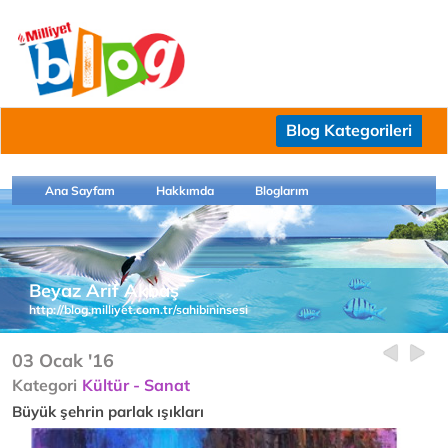
Blog Kategorileri
Ana Sayfam
Hakkımda
Bloglarım
Beyaz Arif Akbaş
http://blog.milliyet.com.tr/sahibininsesi
03 Ocak '16
Kategori
Kültür - Sanat
Büyük şehrin parlak ışıkları