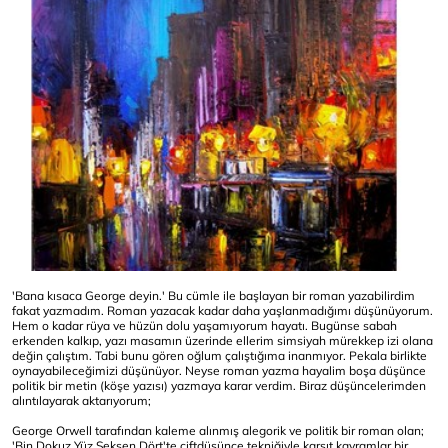
'Bana kısaca George deyin.' Bu cümle ile başlayan bir roman yazabilirdim
fakat yazmadım. Roman yazacak kadar daha yaşlanmadığımı düşünüyorum.
Hem o kadar rüya ve hüzün dolu yaşamıyorum hayatı. Bugünse sabah
erkenden kalkıp, yazı masamın üzerinde ellerim simsiyah mürekkep izi olana
değin çalıştım. Tabi bunu gören oğlum çalıştığıma inanmıyor. Pekala birlikte
oynayabileceğimizi düşünüyor. Neyse roman yazma hayalim boşa düşünce
politik bir metin (köşe yazısı) yazmaya karar verdim. Biraz düşüncelerimden
alıntılayarak aktarıyorum;
George Orwell tarafından kaleme alınmış alegorik ve politik bir roman olan;
'Bin Dokuz Yüz Seksen Dört'te çiftdüşünce tekniğiyle karşıt kavramlar bir