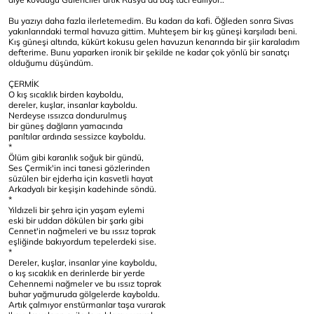
Bu yazıyı daha fazla ilerletemedim. Bu kadarı da kafi. Öğleden sonra Sivas
yakınlarındaki termal havuza gittim. Muhteşem bir kış güneşi karşıladı beni.
Kış güneşi altında, kükürt kokusu gelen havuzun kenarında bir şiir karaladım
defterime. Bunu yaparken ironik bir şekilde ne kadar çok yönlü bir sanatçı
olduğumu düşündüm.
ÇERMİK
O kış sıcaklık birden kayboldu,
dereler, kuşlar, insanlar kayboldu.
Nerdeyse ıssızca dondurulmuş
bir güneş dağların yamacında
parıltılar ardında sessizce kayboldu.
*
Ölüm gibi karanlık soğuk bir gündü,
Ses Çermik'in inci tanesi gözlerinden
süzülen bir ejderha için kasvetli hayat
Arkadyalı bir keşişin kadehinde söndü.
*
Yıldızeli bir şehra için yaşam eylemi
eski bir uddan dökülen bir şarkı gibi
Cennet'in nağmeleri ve bu ıssız toprak
eşliğinde bakıyordum tepelerdeki sise.
*
Dereler, kuşlar, insanlar yine kayboldu,
o kış sıcaklık en derinlerde bir yerde
Cehennemi nağmeler ve bu ıssız toprak
buhar yağmuruda gölgelerde kayboldu.
Artık çalmıyor enstürmanlar taşa vurarak