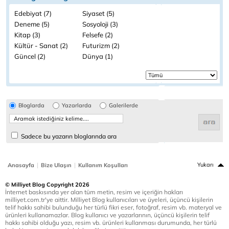
Edebiyat (7)
Siyaset (5)
Deneme (5)
Sosyoloji (3)
Kitap (3)
Felsefe (2)
Kültür - Sanat (2)
Futurizm (2)
Güncel (2)
Dünya (1)
Bloglarda
Yazarlarda
Galerilerde
Sadece bu yazarın bloglarında ara
|
|
Yukarı
Anasayfa
Bize Ulaşın
Kullanım Koşulları
© Milliyet Blog Copyright 2026
İnternet baskısında yer alan tüm metin, resim ve içeriğin hakları
milliyet.com.tr'ye aittir. Milliyet Blog kullanıcıları ve üyeleri, üçüncü kişilerin
telif hakkı sahibi bulunduğu her türlü fikri eser, fotoğraf, resim vb. materyal ve
ürünleri kullanamazlar. Blog kullanıcı ve yazarlarının, üçüncü kişilerin telif
hakkı sahibi olduğu yazı, resim vb. ürünleri kullanması durumunda, her türlü