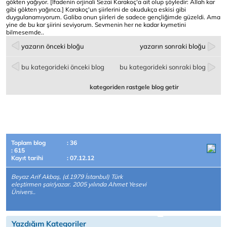
gökten yağıyor. [İfadenin orjinali Sezai Karakoç'a ait olup şöyledir: Allah kar
gibi gökten yağınca.] Karakoç'un şiirlerini de okudukça eskisi gibi
duygulanamıyorum. Galiba onun şiirleri de sadece gençliğimde güzeldi. Ama
yine de bu kar şiirini seviyorum. Sevmenin her ne kadar kıymetini
bilmesemde..
yazarın önceki bloğu
yazarın sonraki bloğu
bu kategorideki önceki blog
bu kategorideki sonraki blog
kategoriden rastgele blog getir
Toplam blog
: 36
: 615
Kayıt tarihi
: 07.12.12
Beyaz Arif Akbaş, (d.1979 İstanbul) Türk
eleştirmen şair/yazar. 2005 yılında Ahmet Yesevi
Ünivers..
Yazdığım Kategoriler