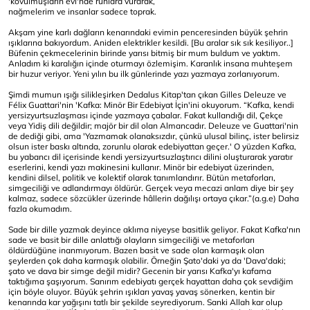
'kovulmuşların evi'nde ruhlara vurarak,
nağmelerim ve insanlar sadece toprak.
Akşam yine karlı dağların kenarındaki evimin penceresinden büyük şehrin
ışıklarına bakıyordum. Aniden elektrikler kesildi. [Bu aralar sık sık kesiliyor..]
Büfenin çekmecelerinin birinde yarısı bitmiş bir mum buldum ve yaktım.
Anladım ki karalığın içinde oturmayı özlemişim. Karanlık insana muhteşem
bir huzur veriyor. Yeni yılın bu ilk günlerinde yazı yazmaya zorlanıyorum.
Şimdi mumun ışığı silikleşirken Dedalus Kitap'tan çıkan Gilles Deleuze ve
Félix Guattari'nin 'Kafka: Minör Bir Edebiyat İçin'ini okuyorum. “Kafka, kendi
yersizyurtsuzlaşması içinde yazmaya çabalar. Fakat kullandığı dil, Çekçe
veya Yidiş dili değildir; majör bir dil olan Almancadır. Deleuze ve Guattari'nin
de dediği gibi, ama 'Yazmamak olanaksızdır, çünkü ulusal bilinç, ister belirsiz
olsun ister baskı altında, zorunlu olarak edebiyattan geçer.' O yüzden Kafka,
bu yabancı dil içerisinde kendi yersizyurtsuzlaştırıcı dilini oluşturarak yaratır
eserlerini, kendi yazı makinesini kullanır. Minör bir edebiyat üzerinden,
kendini dilsel, politik ve kolektif olarak tanımlandırır. Bütün metaforları,
simgeciliği ve adlandırmayı öldürür. Gerçek veya mecazi anlam diye bir şey
kalmaz, sadece sözcükler üzerinde hâllerin dağılışı ortaya çıkar.”(a.g.e) Daha
fazla okumadım.
Sade bir dille yazmak deyince aklıma niyeyse basitlik geliyor. Fakat Kafka'nın
sade ve basit bir dille anlattığı olayların simgeciliği ve metaforları
öldürdüğüne inanmıyorum. Bazen basit ve sade olan karmaşık olan
şeylerden çok daha karmaşık olabilir. Örneğin Şato'daki ya da 'Dava'daki;
şato ve dava bir simge değil midir? Gecenin bir yarısı Kafka'yı kafama
taktığıma şaşıyorum. Sanırım edebiyatı gerçek hayattan daha çok sevdiğim
için böyle oluyor. Büyük şehrin ışıkları yavaş yavaş sönerken, kentin bir
kenarında kar yağışını tatlı bir şekilde seyrediyorum. Sanki Allah kar olup