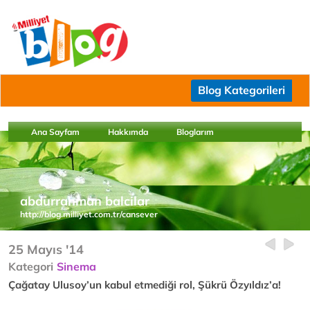
Blog Kategorileri
Ana Sayfam
Hakkımda
Bloglarım
abdurrahman balcilar
http://blog.milliyet.com.tr/cansever
25 Mayıs '14
Kategori
Sinema
Çağatay Ulusoy’un kabul etmediği rol, Şükrü Özyıldız’a!