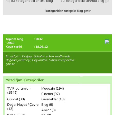
bu kategorideki önceki blog
bu kategorideki sonraki blog
kategoriden rastgele blog getir
Toplam blog
: 2032
: 2969
Kayıt tarihi
: 18.06.12
Emekliyim. Doğayı, Sabahın erken saatlerinde
doğada yürümeyi, Hayvanları, bilhassa köpekleri
çok se..
Yazdığım Kategoriler
TV Programları
Magazin (194)
(1542)
Sinema (97)
Güncel (38)
Gelenekler (18)
Doğal Hayat / Çevre
Blog (9)
(13)
Anılar (8)