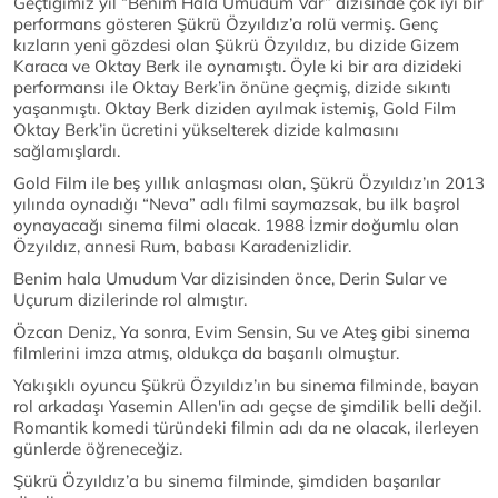
Geçtiğimiz yıl “Benim Hala Umudum Var” dizisinde çok iyi bir
performans gösteren Şükrü Özyıldız’a rolü vermiş. Genç
kızların yeni gözdesi olan Şükrü Özyıldız, bu dizide Gizem
Karaca ve Oktay Berk ile oynamıştı. Öyle ki bir ara dizideki
performansı ile Oktay Berk’in önüne geçmiş, dizide sıkıntı
yaşanmıştı. Oktay Berk diziden ayılmak istemiş, Gold Film
Oktay Berk’in ücretini yükselterek dizide kalmasını
sağlamışlardı.
Gold Film ile beş yıllık anlaşması olan, Şükrü Özyıldız’ın 2013
yılında oynadığı “Neva” adlı filmi saymazsak, bu ilk başrol
oynayacağı sinema filmi olacak. 1988 İzmir doğumlu olan
Özyıldız, annesi Rum, babası Karadenizlidir.
Benim hala Umudum Var dizisinden önce, Derin Sular ve
Uçurum dizilerinde rol almıştır.
Özcan Deniz, Ya sonra, Evim Sensin, Su ve Ateş gibi sinema
filmlerini imza atmış, oldukça da başarılı olmuştur.
Yakışıklı oyuncu Şükrü Özyıldız’ın bu sinema filminde, bayan
rol arkadaşı Yasemin Allen'in adı geçse de şimdilik belli değil.
Romantik komedi türündeki filmin adı da ne olacak, ilerleyen
günlerde öğreneceğiz.
Şükrü Özyıldız’a bu sinema filminde, şimdiden başarılar