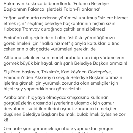
Bakmayın koskoca bilboardlarda 'Falanca Belediye
Başkanının Falanca işlerdeki Falan-Filanlarına"
Yağan yağmurda nedense yürümeyi unutmuş "sizlere hizmet
etmek için" seçilmiş belediye başkanlarının hiçbiri sizin
Kabataş Tramvay durağında çektiklerinizi bilmez!
Eminönü alt geçidinde alt alta, üst üste yürüdüğünüzü
görebilmeleri için "halka hizmet" şiarıyla koltukları altına
çekenlerin o alt geçitte yürümeleri gerekir.. de
Altlarına çektikleri son model arabalardan inip yürümelerini
görmek büyük bir hayal, anlı şanlı Belediye Başkanlarımızın!
Şişli'den başlayın, Taksim'e, Kadıköy'den Göztepe'ye,
Eminönü'nden Aksaray'a sevgili Belediye Başkanlarımızın
işlerine gitmek için yürümek zorunda olan emekçiler için
hiçbir şey yapmadıklarını göreceksiniz.
Arabalarını hiç yaya olmayacakmışcasına kullanan
görgüsüzlerin arasında işyerlerine ulaşmak için çamur
deryalarını, su birikintilerini aşmak zorundaki emekçileri
düşünen Belediye Başkanı bulmak, bulabilmek öylesine zor
ki!
Cemaate şirin görünmek için ihale yapmaktan yorgun