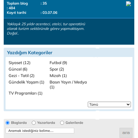
Toplam blog
: 35
: 484
Kayıt tarihi
: 03.07.06
Yaklaşık 25 yıldır acenteci, otelci, tur operatörü
olarak turizm sektöründe görev yapmaktayım.
Doğal..
Yazdığım Kategoriler
Siyaset (12)
Futbol (9)
Güncel (6)
Spor (2)
Gezi - Tatil (2)
Mizah (1)
Gündelik Yaşam (1)
Basın Yayın / Medya
(1)
TV Programları (1)
Bloglarda
Yazarlarda
Galerilerde