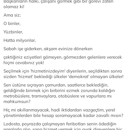
Başkanların halkı, çalışanı görmek gibi bir görevi zaten
olamaz ki!
Ama siz;
O binler,
Yüzbinler,
Hatta milyonlar,
Sabah işe giderken, akşam evinize dönerken
çektiğiniz eziyetleri gömeyen, görmezden gelenlere verecek
hiçmi cevabınız yok!
Seçilmek için 'hizmetinizdeyim' diyenlerin, seçildikten sonra
sizden 'hizmet' beklediği ülkeler 'demokrat' olmayan ülkeler!
Sen üstüne sıçrayan çamurdan, saatlerce beklediğin,
geldiğinde binmek için birbirini ezmek zorunda kaldığın
metrobüslere, tramvaylara, otobüslere ve vapurlara mı
mahkumsun?
Hiç mi akıllanmayacak, hadi iktidardan vazgeçtim, yerel
yönetimlerden bile hesap soramayacak kadar zavallı mısın?
Lodosta, poyrazda çalışmayan feribotları senin ödediğin
paralarla alıp, sana hizmet vermek için ayak direyenlere hiç