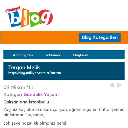
Blog Kategorileri
Ana Sayfam
Hakkımda
Bloglarım
Tergan Melik
http://blog.milliyet.com.tr/turizm
03 Nisan '11
Kategori
Gündelik Yaşam
Çalışanların İstanbul'u
Yaşınız kaç olursa olsun, çalışan, öğrenim gören hatta işveren
bir İstanbul'luysanız,
çok şeye hazırlıklı olmanız gerek!