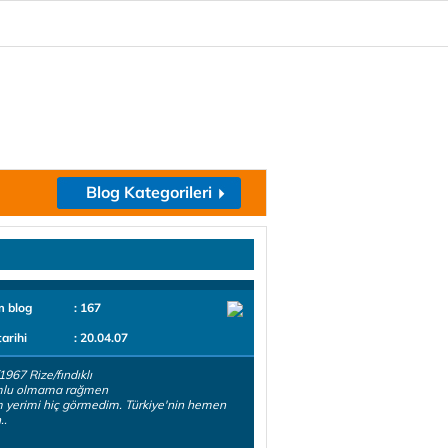
Blog Kategorileri
m blog
: 167
tarihi
: 20.04.07
1967 Rize/fındıklı
lu olmama rağmen
yerimi hiç görmedim. Türkiye'nin hemen
..