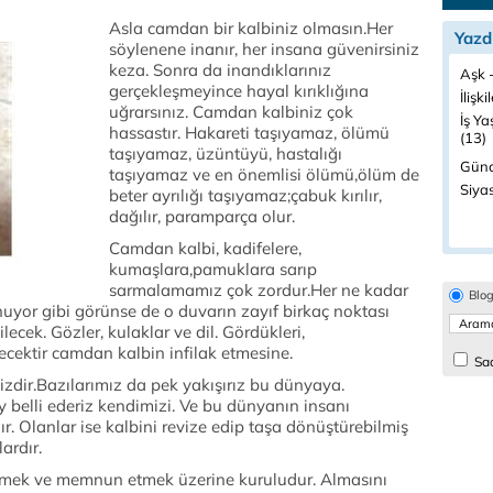
Asla camdan bir kalbiniz olmasın.Her
Yazd
söylenene inanır, her insana güvenirsiniz
keza. Sonra da inandıklarınız
Aşk -
gerçekleşmeyince hayal kırıklığına
İlişki
uğrarsınız. Camdan kalbiniz çok
İş Ya
hassastır. Hakareti taşıyamaz, ölümü
(13)
taşıyamaz, üzüntüyü, hastalığı
Günc
taşıyamaz ve en önemlisi ölümü,ölüm de
Siyas
beter ayrılığı taşıyamaz;çabuk kırılır,
dağılır, paramparça olur.
Camdan kalbi, kadifelere,
kumaşlara,pamuklara sarıp
sarmalamamız çok zordur.Her ne kadar
Blo
nuyor gibi görünse de o duvarın zayıf birkaç noktası
lecek. Gözler, kulaklar ve dil. Gördükleri,
ecektir camdan kalbin infilak etmesine.
Sad
izdir.Bazılarımız da pek yakışırız bu dünyaya.
 belli ederiz kendimizi. Ve bu dünyanın insanı
. Olanlar ise kalbini revize edip taşa dönüştürebilmiş
ardır.
rmek ve memnun etmek üzerine kuruludur. Almasını