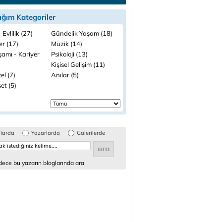
ığım Kategoriler
 Evlilik (27)
Gündelik Yaşam (18)
ler (17)
Müzik (14)
şamı - Kariyer
Psikoloji (13)
Kişisel Gelişim (11)
el (7)
Anılar (5)
et (5)
glarda
Yazarlarda
Galerilerde
ece bu yazarın bloglarında ara