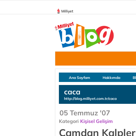
Milliyet
Ana Sayfam
Hakkımda
B
caca
http://blog.milliyet.com.tr/caca
05 Temmuz '07
Kategori
Kişisel Gelişim
Camdan Kalpler