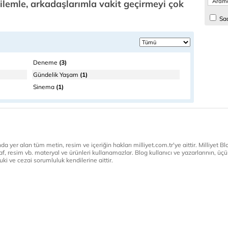
ilemle, arkadaşlarımla vakit geçirmeyi çok
Sad
Deneme
(3)
Gündelik Yaşam
(1)
Sinema
(1)
a yer alan tüm metin, resim ve içeriğin hakları milliyet.com.tr'ye aittir. Milliyet Blog
af, resim vb. materyal ve ürünleri kullanamazlar. Blog kullanıcı ve yazarlarının, üçün
ki ve cezai sorumluluk kendilerine aittir.