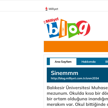
Milliyet
Ana Sayfam
Hakkımda
B
Sinemmm
http://blog.milliyet.com.tr/snm2034
Balıkesir Üniversitesi Muha
mezunum. Okulda kısa bir dö
bir ortam olduğuna inandığım 
merakım var. Okul bittiğinde