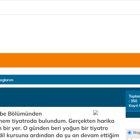
loglarım
Topla
: 350
Kayıt 
sebe Bölümünden
nem tiyatroda bulundum. Gerçekten harika
bir yer. O günden beri yoğun bir tiyatro
Blo
 dil kursuna ardından da şu an devam ettiğim