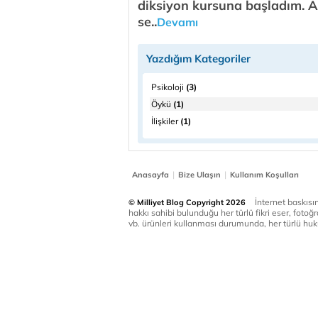
diksiyon kursuna başladım. A
se..
Devamı
Yazdığım Kategoriler
Psikoloji
(3)
Öykü
(1)
İlişkiler
(1)
|
|
Anasayfa
Bize Ulaşın
Kullanım Koşulları
İnternet baskısınd
© Milliyet Blog Copyright 2026
hakkı sahibi bulunduğu her türlü fikri eser, fotoğr
vb. ürünleri kullanması durumunda, her türlü huku