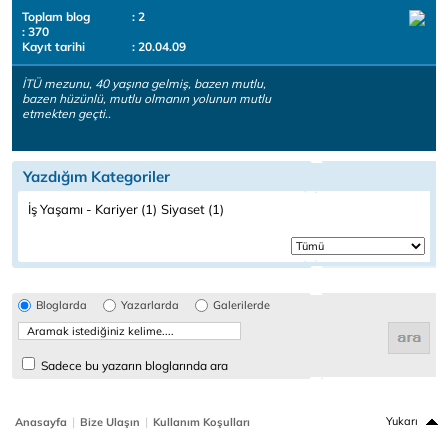
Toplam blog
: 2
: 370
Kayıt tarihi
: 20.04.09
İTÜ mezunu, 40 yaşına gelmiş, bazen mutlu,
bazen hüzünlü, mutlu olmanın yolunun mutlu
etmekten geçti..
Yazdığım Kategoriler
İş Yaşamı - Kariyer (1)
Siyaset (1)
Bloglarda
Yazarlarda
Galerilerde
Sadece bu yazarın bloglarında ara
|
|
Yukarı
Anasayfa
Bize Ulaşın
Kullanım Koşulları