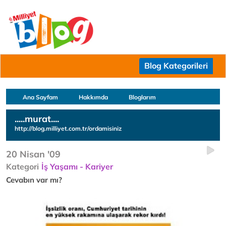
Blog Kategorileri
Ana Sayfam
Hakkımda
Bloglarım
.....murat....
http://blog.milliyet.com.tr/ordamisiniz
20 Nisan '09
Kategori
İş Yaşamı - Kariyer
Cevabın var mı?