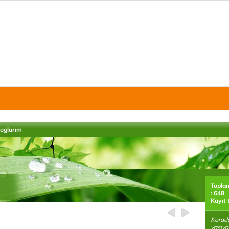
loglarım
Topla
: 648
Kayıt 
Karade
yaşıy