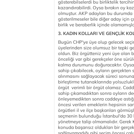
gösterebilselerdi bu birliktelik terc
kazandırabilirdi. Oysa bırakın oy ka
olmuştur. AKP adayları bu durumda as
gösterilmeseler bile diğer aday için 
birlik ve beraberlik içinde olamamışla
3. KADIN KOLLARI VE GENÇLİK KOL
Bugün CHP'ye üye olup gelecek seçim
üyelerinden size olumsuz bir tepki ge
oldun. Biz örgütteniz yeni üye olan bi
önceliği var gibi gerekçeler öne sürül
kalma durumunu doğuracaktır. Oysa İ
sahip çıkabilecek, oyların gerçekten 
alınmasını sağlayacak süreci sonuna
birleştirme tutanaklarında yolsuzlukl
örgüt verimli bir örgüt olamaz. Cadd
sahip çıkamadıktan sonra oyların değ
önleyemedikten sonra caddeye astığı
öncesi verilen emeklerin hepsinin sa
örgütleri il ve ilçe başkanları görmü
seçmenin bulunduğu İstanbul'da 30 bi
yönetmeye talip olmamalıdır. Gerek K
konuda başarısız oldukları bir gerçe
sağlayamadığı gibi seçim öncesi çalış