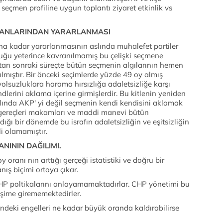
 seçmen profiline uygun toplantı ziyaret etkinlik vs
İMKANLARINDAN YARARLANMASI
a kadar yararlanmasının aslında muhalefet partiler
duğu yeterince kavranılmamış bu çelişki seçmene
k'tan sonraki süreçte bütün seçmenin algılarının hemen
lmıştır. Bir önceki seçimlerde yüzde 49 oy almış
yolsuzluklara harama hırsızlığa adaletsizliğe karşı
dlerini aklama içerine girmişlerdir. Bu kitlenin yeniden
ında AKP' yi değil seçmenin kendi kendisini aklamak
ç gereçleri makamları ve maddi manevi bütün
ığı bir dönemde bu israfın adaletsizliğin ve eşitsizliğin
i olamamıştır.
ANININ DAĞILIMI.
 oranı nın arttığı gerçeği istatistiki ve doğru bir
anış biçimi ortaya çıkar.
HP poltikalarını anlayamamaktadırlar. CHP yönetimi bu
eşime girememektedirler.
ndeki engelleri ne kadar büyük oranda kaldırabilirse