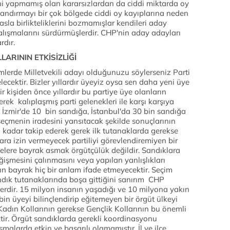
ihini yapmamış olan kararsızlardan da ciddi miktarda oy
zandırmayı bir çok bölgede ciddi oy kayıplarına neden
la birlikteliklerini bozmamışlar kendileri aday
çalışmalarını sürdürmüşlerdir. CHP'nin aday adayları
rdır.
LARININ ETKİSİZLİĞİ
lerde Milletvekili adayı olduğunuzu söylerseniz Parti
lecektir. Bizler yıllardır üyeyiz oysa sen daha yeni üye
r kişiden önce yıllardır bu partiye üye olanların
erek kalıplaşmış parti gelenekleri ile karşı karşıya
zmir'de 10 bin sandığa, İstanbul'da 30 bin sandığa
seçmenin iradesini yansıtacak şekilde sonuçlarının
 kadar takip ederek gerek ilk tutanaklarda gerekse
ara izin vermeyecek partiliyi görevlendiremiyen bir
elere bayrak asmak örgütçülük değildir. Sandıklara
işmesini çalınmasını veya yapılan yanlışlıkları
n bayrak hiç bir anlam ifade etmeyecektir. Seçim
ndık tutanaklarında boşa gittiğini sanırım CHP
şlerdir. 15 milyon insanın yaşadığı ve 10 milyona yakın
n üyeyi bilinçlendirip eğitemeyen bir örgüt ülkeyi
adın Kollarının gerekse Gençlik Kollarının bu önemli
ktir. Örgüt sandıklarda gerekli koordinasyonu
malarda etkin ve başarılı olamamıştır. İl ve ilçe