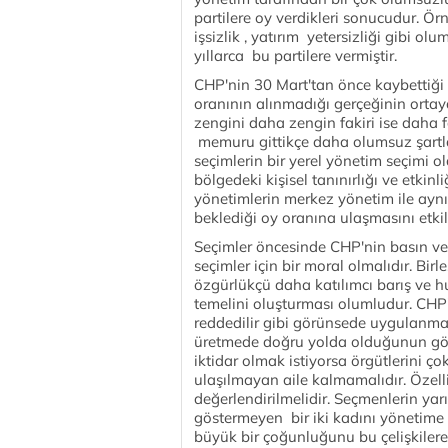
partilere oy verdikleri sonucudur. Örne
işsizlik , yatırım yetersizliği gibi o
yıllarca bu partilere vermiştir.
CHP'nin 30 Mart'tan önce kaybettiği
oranının alınmadığı gerçeğinin ortaya
zengini daha zengin fakiri ise daha fa
memuru gittikçe daha olumsuz şartl
seçimlerin bir yerel yönetim seçimi 
bölgedeki kişisel tanınırlığı ve etkinl
yönetimlerin merkez yönetim ile ayn
beklediği oy oranına ulaşmasını etkil
Seçimler öncesinde CHP'nin basın ve 
seçimler için bir moral olmalıdır. Bir
özgürlükçü daha katılımcı barış ve h
temelini oluşturması olumludur. CHP'
reddedilir gibi görünsede uygulanma
üretmede doğru yolda olduğunun gös
iktidar olmak istiyorsa örgütlerini ç
ulaşılmayan aile kalmamalıdır. Özell
değerlendirilmelidir. Seçmenlerin 
göstermeyen bir iki kadını yönetime 
büyük bir çoğunluğunu bu çelişkilere