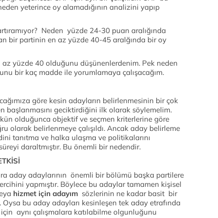
e neden yeterince oy alamadığının analizini yapıp
 artıramıyor? Neden yüzde 24-30 puan aralığında
an bir partinin en az yüzde 40-45 aralğında bir oy
en az yüzde 40 olduğunu düşünenlerdenim. Pek neden
unu bir kaç madde ile yorumlamaya çalışacağım.
ağımıza göre kesin adayların belirlenmesinin bir çok
 başlanmasını geciktirdiğini ilk olarak söylemelim.
mkün olduğunca objektif ve seçmen kriterlerine göre
ru olarak belirlenmeye çalışıldı. Ancak aday belirleme
ini tanıtma ve halka ulaşma ve politikalarını
süreyi daraltmıştır. Bu önemli bir nedendir.
TKİSİ
ra aday adaylarının önemli bir bölümü başka partilere
ercihini yapmıştır. Böylece bu adaylar tamamen kişisel
eya
hizmet için adayım
sözlerinin ne kadar basit bir
ir. Oysa bu aday adayları kesinleşen tek aday etrafında
eri için aynı çalışmalara katılabilme olgunluğunu