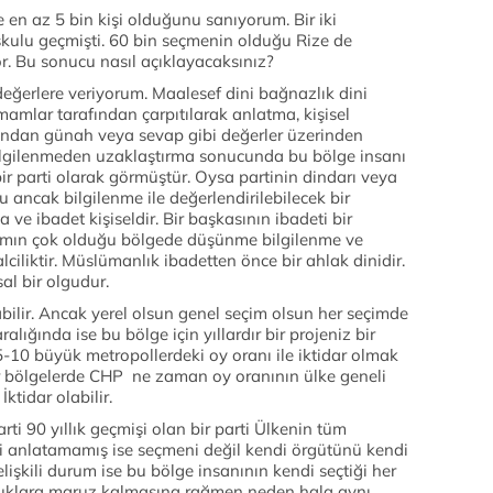
en az 5 bin kişi olduğunu sanıyorum. Bir iki
ulu geçmişti. 60 bin seçmenin olduğu Rize de
. Bu sonucu nasıl açıklayacaksınız?
 değerlere veriyorum. Maalesef dini bağnazlık dini
amlar tarafından çarpıtılarak anlatma, kişisel
sından günah veya sevap gibi değerler üzerinden
ilgilenmeden uzaklaştırma sonucunda bu bölge insanı
bir parti olarak görmüştür. Oysa partinin dindarı veya
ancak bilgilenme ile değerlendirilebilecek bir
ve ibadet kişiseldir. Bir başkasının ibadeti bir
amın çok olduğu bölgede düşünme bilgilenme ve
iliktir. Müslümanlık ibadetten önce bir ahlak dinidir.
al bir olgudur.
labilir. Ancak yerel olsun genel seçim olsun her seçimde
lığında ise bu bölge için yıllardır bir projeniz bir
5-10 büyük metropollerdeki oy oranı ile iktidar olmak
 bölgelerde CHP ne zaman oy oranının ülke geneli
tidar olabilir.
ti 90 yıllık geçmişi olan bir parti Ülkenin tüm
i anlatamamış ise seçmeni değil kendi örgütünü kendi
lişkili durum ise bu bölge insanının kendi seçtiği her
luklara maruz kalmasına rağmen neden hala aynı