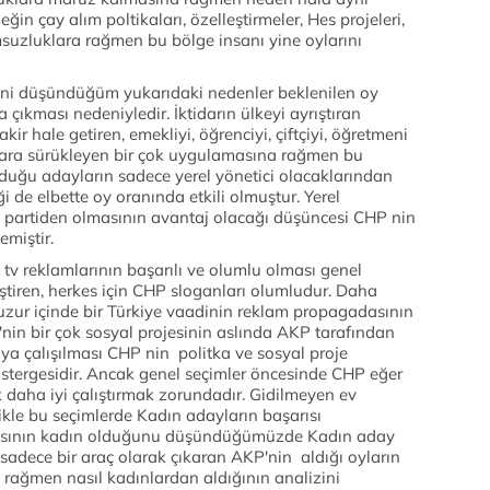
ğin çay alım poltikaları, özelleştirmeler, Hes projeleri,
lumsuzluklara rağmen bu bölge insanı yine oylarını
 ni düşündüğüm yukarıdaki nedenler beklenilen oy
 çıkması nedeniyledir. İktidarın ülkeyi ayrıştıran
kir hale getiren, emekliyi, öğrenciyi, çiftçiyi, öğretmeni
ara sürükleyen bir çok uygulamasına rağmen bu
olduğu adayların sadece yerel yönetici olacaklarından
iği de elbette oy oranında etkili olmuştur. Yerel
ı partiden olmasının avantaj olacağı düşüncesi CHP nin
emiştir.
tv reklamlarının başarılı ve olumlu olması genel
leştiren, herkes için CHP sloganları olumludur. Daha
uzur içinde bir Türkiye vaadinin reklam propagadasının
nin bir çok sosyal projesinin aslında AKP tarafından
ya çalışılması CHP nin politka ve sosyal proje
tergesidir. Ancak genel seçimler öncesinde CHP eğer
ok daha iyi çalıştırmak zorundadır. Gidilmeyen ev
ikle bu seçimlerde Kadın adayların başarısı
yarısının kadın olduğunu düşündüğümüzde Kadın aday
sadece bir araç olarak çıkaran AKP'nin aldığı oyların
 rağmen nasıl kadınlardan aldığının analizini