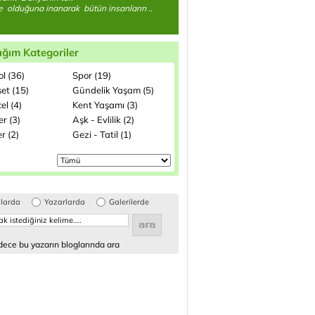
ke olduğuna inanarak bütün insanların ..
ığım Kategoriler
l (36)
Spor (19)
et (15)
Gündelik Yaşam (5)
el (4)
Kent Yaşamı (3)
ler (3)
Aşk - Evlilik (2)
r (2)
Gezi - Tatil (1)
glarda
Yazarlarda
Galerilerde
ece bu yazarın bloglarında ara