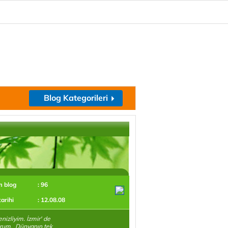
Blog Kategorileri
m blog
: 96
tarihi
: 12.08.08
nizliyim. İzmir' de
orum. Dünyanın tek