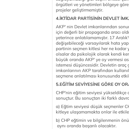
örgütleri ve yönetimleri bölgeye göre
projeler geliştirmemiştir.
4.İKTİDAR PARTİSİNİN DEVLET 
AKP' nin Devlet imkanlarından sonun
için değerli bir propaganda aracı ol
yeterince anlatılamamıştır. 17 Aralı
değişebileceği varsayılarak hata yapı
partinin seçmen kitlesi her ne kadar 
olsalar da psikolojik olarak kendi ken
büyük oranda AKP' ye oy vermesi asl
istemesi düşüncesidir. Devletin ara
imkanlarının AKP tarafından kullanıld
seçmene anlatılması konusunda etkil
5.EĞİTİM SEVİYESİNE GÖRE OY OR
CHP'nin eğitim seviyesi yükseldikçe oy
sonuçtur. Bu sonuçtan iki farklı davr
a) Eğtim seviyesi düşük seçmenler C
kitleye ulaşamamakta onlar ile etkil
b) CHP eğtimin ve bilgilenmenin önü
aynı oranda başarılı olacaktır.