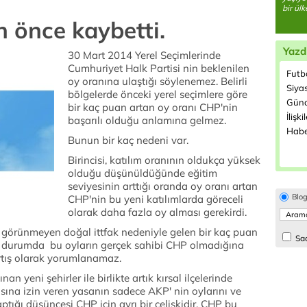
bir ül
 önce kaybetti.
Yazd
30 Mart 2014 Yerel Seçimlerinde
Cumhuriyet Halk Partisi nin beklenilen
Futbo
oy oranına ulaştığı söylenemez. Belirli
Siyas
bölgelerde önceki yerel seçimlere göre
Günc
bir kaç puan artan oy oranı CHP'nin
İlişki
başarılı olduğu anlamına gelmez.
Habe
Bunun bir kaç nedeni var.
Birincisi, katılım oranının oldukça yüksek
olduğu düşünüldüğünde eğitim
seviyesinin arttığı oranda oy oranı artan
Blo
CHP'nin bu yeni katılımlarda göreceli
olarak daha fazla oy alması gerekirdi.
şı görünmeyen doğal ittfak nedeniyle gelen bir kaç puan
Sad
u durumda bu oyların gerçek sahibi CHP olmadığına
rtış olarak yorumlanamaz.
n yeni şehirler ile birlikte artık kırsal ilçelerinde
sına izin veren yasanın sadece AKP' nin oylarını ve
tığı düşüncesi CHP için ayrı bir çelişkidir. CHP bu