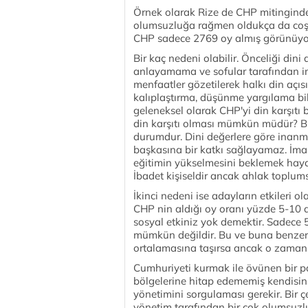
Örnek olarak Rize de CHP mitinginde 
olumsuzluğa rağmen oldukça da coşk
CHP sadece 2769 oy almış görünüyor
Bir kaç nedeni olabilir. Önceliği dini
anlayamama ve sofular tarafından im
menfaatler gözetilerek halkı din açı
kalıplaştırma, düşünme yargılama b
geleneksel olarak CHP'yi din karşıtı 
din karşıtı olması mümkün müdür? Bu 
durumdur. Dini değerlere göre inanma 
başkasına bir katkı sağlayamaz. İm
eğitimin yükselmesini beklemek hayalc
İbadet kişiseldir ancak ahlak toplums
İkinci nedeni ise adayların etkileri o
CHP nin aldığı oy oranı yüzde 5-10 ara
sosyal etkiniz yok demektir. Sadece 
mümkün değildir. Bu ve buna benzer
ortalamasına taşırsa ancak o zaman İk
Cumhuriyeti kurmak ile övünen bir par
bölgelerine hitap edememiş kendisin
yönetimini sorgulaması gerekir. Bir çe
yönetim tarafından bir çok olumsuz