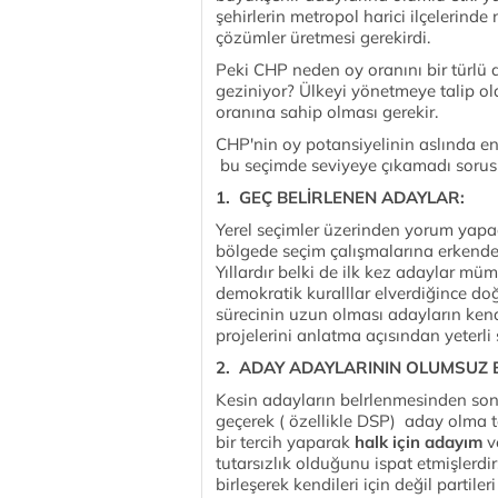
şehirlerin metropol harici ilçelerind
çözümler üretmesi gerekirdi.
Peki CHP neden oy oranını bir türlü
geziniyor? Ülkeyi yönetmeye talip ol
oranına sahip olması gerekir.
CHP'nin oy potansiyelinin aslında 
bu seçimde seviyeye çıkamadı sorus
1.
GEÇ BELİRLENEN ADAYLAR:
Yerel seçimler üzerinden yorum yapac
bölgede seçim çalışmalarına erkenden
Yıllardır belki de ilk kez adaylar mü
demokratik kuralllar elverdiğince doğ
sürecinin uzun olması adayların kend
projelerini anlatma açısından yeterli 
2.
ADAY ADAYLARININ OLUMSUZ E
Kesin adayların belrlenmesinden son
geçerek ( özellikle DSP) aday olma t
bir tercih yaparak
halk için adayım
v
tutarsızlık olduğunu ispat etmişlerd
birleşerek kendileri için değil partil