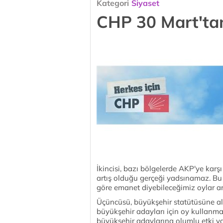
Kategori
Siyaset
CHP 30 Mart'tan
İkincisi, bazı bölgelerde AKP'ye kar
artış olduğu gerçeği yadsınamaz. B
göre emanet diyebileceğimiz oylar a
Üçüncüsü, büyükşehir statütüsüne alına
büyükşehir adayları için oy kullanma
büyükşehir adaylarına olumlu etki yap