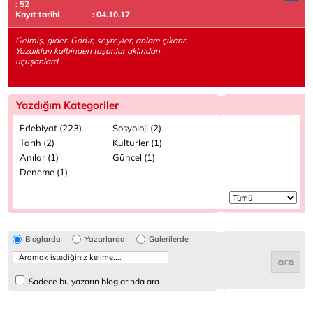
: 52
Kayıt tarihi
: 04.10.17
Gelmiş, gider. Görür, seyreyler, anlam çıkarır.
Yazdıkları kalbinden taşanlar aklından
uçuşanlard..
Yazdığım Kategoriler
Edebiyat (223)
Sosyoloji (2)
Tarih (2)
Kültürler (1)
Anılar (1)
Güncel (1)
Deneme (1)
Bloglarda
Yazarlarda
Galerilerde
Sadece bu yazarın bloglarında ara