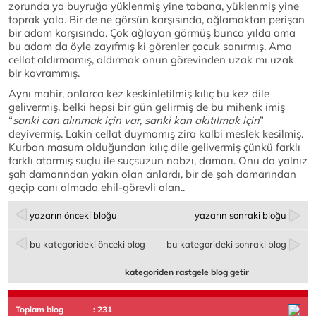
zorunda ya buyruğa yüklenmiş yine tabana, yüklenmiş yine
toprak yola. Bir de ne görsün karşısında, ağlamaktan perişan
bir adam karşısında. Çok ağlayan görmüş bunca yılda ama
bu adam da öyle zayıfmış ki görenler çocuk sanırmış. Ama
cellat aldırmamış, aldırmak onun görevinden uzak mı uzak
bir kavrammış.
Aynı mahir, onlarca kez keskinletilmiş kılıç bu kez dile
gelivermiş, belki hepsi bir gün gelirmiş de bu mihenk imiş
“
sanki can alınmak için var, sanki kan akıtılmak için
”
deyivermiş. Lakin cellat duymamış zira kalbi meslek kesilmiş.
Kurban masum olduğundan kılıç dile gelivermiş çünkü farklı
farklı atarmış suçlu ile suçsuzun nabzı, damarı. Onu da yalnız
şah damarından yakın olan anlardı, bir de şah damarından
geçip canı almada ehil-görevli olan..
yazarın önceki bloğu
yazarın sonraki bloğu
bu kategorideki önceki blog
bu kategorideki sonraki blog
kategoriden rastgele blog getir
Toplam blog
: 231