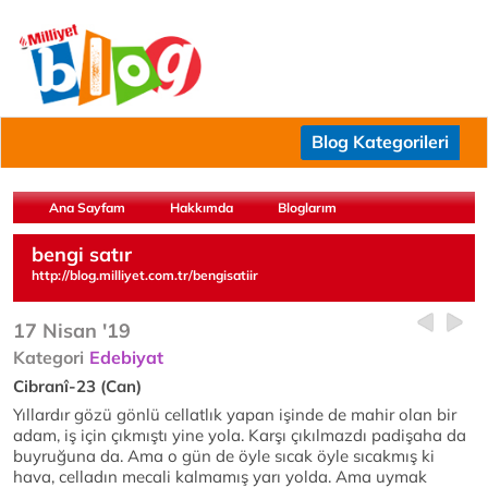
Blog Kategorileri
Ana Sayfam
Hakkımda
Bloglarım
bengi satır
http://blog.milliyet.com.tr/bengisatiir
17 Nisan '19
Kategori
Edebiyat
Cibranî-23 (Can)
Yıllardır gözü gönlü cellatlık yapan işinde de mahir olan bir
adam, iş için çıkmıştı yine yola. Karşı çıkılmazdı padişaha da
buyruğuna da. Ama o gün de öyle sıcak öyle sıcakmış ki
hava, celladın mecali kalmamış yarı yolda. Ama uymak