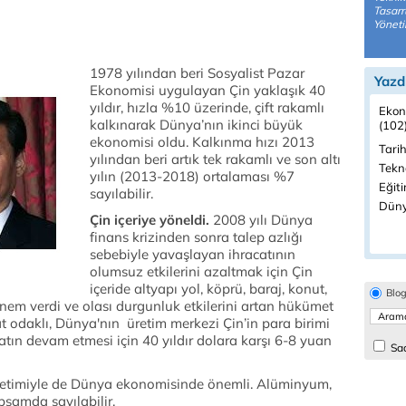
Tasarr
Yöneti
1978 yılından beri Sosyalist Pazar
Yazd
Ekonomisi uygulayan Çin yaklaşık 40
yıldır, hızla %10 üzerinde, çift rakamlı
Ekon
kalkınarak Dünya’nın ikinci büyük
(102
ekonomisi oldu. Kalkınma hızı 2013
Tarih
yılından beri artık tek rakamlı ve son altı
Tekno
yılın (2013-2018) ortalaması %7
Eğiti
sayılabilir.
Düny
Çin içeriye yöneldi.
2008 yılı Dünya
finans krizinden sonra talep azlığı
sebebiyle yavaşlayan ihracatının
olumsuz etkilerini azaltmak için Çin
içeride altyapı yol, köprü, baraj, konut,
Blo
önem verdi ve olası durgunluk etkilerini artan hükümet
cat odaklı, Dünya'nın üretim merkezi Çin’in para birimi
atın devam etmesi için 40 yıldır dolara karşı 6-8 yuan
Sad
üketimiyle de Dünya ekonomisinde önemli. Alüminyum,
psamda sayılabilir.