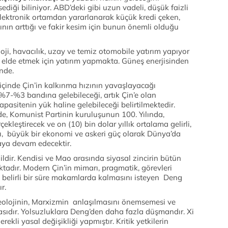
diği biliniyor. ABD’deki gibi uzun vadeli, düşük faizli
ektronik ortamdan yararlanarak küçük kredi çeken,
sının arttığı ve fakir kesim için bunun önemli olduğu
oji, havacılık, uzay ve temiz otomobile yatırım yapıyor
su elde etmek için yatırım yapmakta. Güneş enerjisinden
inde.
çinde Çin’in kalkınma hızının yavaşlayacağı
 %7-%3 bandına gelebileceği, artık Çin’e olan
apasitenin yük haline gelebileceği belirtilmektedir.
de, Komunist Partinin kuruluşunun 100. Yılında,
ekleştirecek ve on (10) bin dolar yıllık ortalama gelirli,
lı, büyük bir ekonomi ve askeri güç olarak Dünya’da
maya devam edecektir.
ğildir. Kendisi ve Mao arasında siyasal zincirin bütün
adır. Modern Çin’in mimarı, pragmatik, görevleri
n belirli bir süre makamlarda kalmasını isteyen Deng
r.
 ideolojinin, Marxizmin anlaşılmasını önemsemesi ve
ıdır. Yolsuzluklara Deng’den daha fazla düşmandır. Xi
ekli yasal değişikliği yapmıştır. Kritik yetkilerin