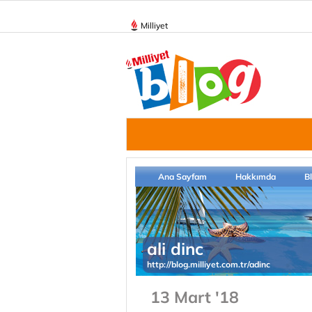
Milliyet
Ana Sayfam
Hakkımda
B
ali dinc
http://blog.milliyet.com.tr/adinc
13 Mart '18