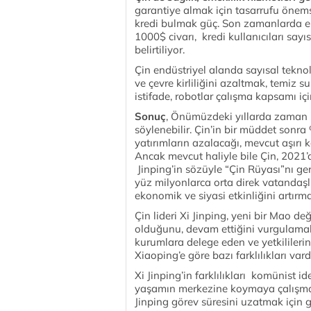
garantiye almak için tasarrufu önemse
kredi bulmak güç. Son zamanlarda el
1000$ civarı, kredi kullanıcıları sayı
belirtiliyor.
Çin endüstriyel alanda sayısal teknol
ve çevre kirliliğini azaltmak, temiz 
istifade, robotlar çalışma kapsamı iç
Sonuç
, Önümüzdeki yıllarda zaman i
söylenebilir. Çin’in bir müddet sonra
yatırımların azalacağı, mevcut aşırı k
Ancak mevcut haliyle bile Çin, 2021’
Jinping’in sözüyle “Çin Rüyası”nı gerç
yüz milyonlarca orta direk vatandaş
ekonomik ve siyasi etkinliğini artır
Çin lideri Xi Jinping, yeni bir Mao de
olduğunu, devam ettiğini vurgulamakt
kurumlara delege eden ve yetkilileri
Xiaoping’e göre bazı farklılıkları vardı
Xi Jinping’in farklılıkları komünist
yaşamın merkezine koymaya çalışmas
Jinping görev süresini uzatmak için ger