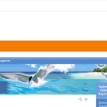
loglarım
Topla
: 1556
Kayıt 
Elektr
Teknik