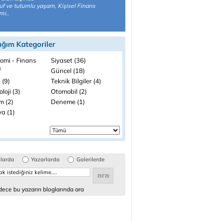
uf ve tutumlu yaşam, Kişisel Finans
mi..
ığım Kategoriler
omi - Finans
Siyaset (36)
)
Güncel (18)
 (9)
Teknik Bilgiler (4)
loji (3)
Otomobil (2)
m (2)
Deneme (1)
a (1)
glarda
Yazarlarda
Galerilerde
ece bu yazarın bloglarında ara