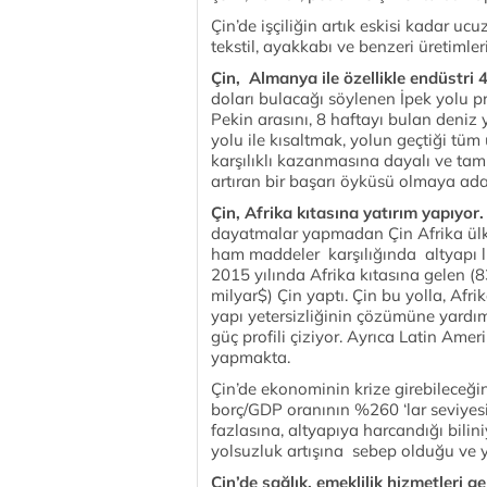
Çin’de işçiliğin artık eskisi kadar ucu
tekstil, ayakkabı ve benzeri üretimle
Çin, Almanya ile özellikle endüstri 4
doları bulacağı söylenen İpek yolu pr
Pekin arasını, 8 haftayı bulan deniz
yolu ile kısaltmak, yolun geçtiği tüm ü
karşılıklı kazanmasına dayalı ve tam o
artıran bir başarı öyküsü olmaya ad
Çin, Afrika kıtasına yatırım yapıyor
dayatmalar yapmadan Çin Afrika ülkel
ham maddeler karşılığında altyapı lim
2015 yılında Afrika kıtasına gelen (83
milyar$) Çin yaptı. Çin bu yolla, Afr
yapı yetersizliğinin çözümüne yardım
güç profili çiziyor. Ayrıca Latin Amer
yapmakta.
Çin’de ekonominin krize girebileceğ
borç/GDP oranının %260 ‘lar seviyesi
fazlasına, altyapıya harcandığı bili
yolsuzluk artışına sebep olduğu ve yet
Çin’de sağlık, emeklilik hizmetleri 