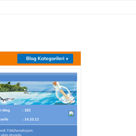
Blog Kategorileri
m blog
: 182
tarihi
: 14.10.12
onik Y.Mühendisiyim.
 alan dışında