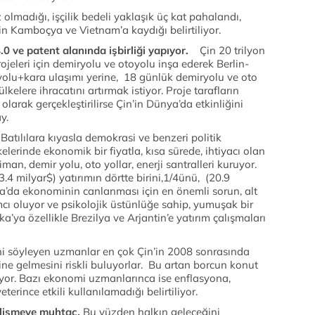
z olmadığı, işçilik bedeli yaklaşık üç kat pahalandı,
rin Kamboçya ve Vietnam’a kaydığı belirtiliyor.
.0 ve patent alanında işbirliği yapıyor.
Çin 20 trilyon
ojeleri için demiryolu ve otoyolu inşa ederek Berlin-
 yolu+kara ulaşımı yerine, 18 günlük demiryolu ve oto
lkelere ihracatını artırmak istiyor. Proje tarafların
larak gerçekleştirilirse Çin’in Dünya’da etkinliğini
ay.
.
Batılılara kıyasla demokrasi ve benzeri politik
erinde ekonomik bir fiyatla, kısa sürede, ihtiyacı olan
an, demir yolu, oto yollar, enerji santralleri kuruyor.
.4 milyar$) yatırımın dörtte birini,1/4ünü, (20.9
ika’da ekonominin canlanması için en önemli sorun, alt
cı oluyor ve psikolojik üstünlüğe sahip, yumuşak bir
ika’ya özellikle Brezilya ve Arjantin’e yatırım çalışmaları
ini söyleyen uzmanlar en çok Çin’in 2008 sonrasında
ne gelmesini riskli buluyorlar. Bu artan borcun konut
niyor. Bazı ekonomi uzmanlarınca ise enflasyona,
erince etkili kullanılamadığı belirtiliyor.
gelişmeye muhtaç.
Bu yüzden halkın geleceğini