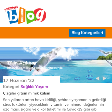
Blog Kategorileri
Tülin Açıkbaş
http://blog.milliyet.com.tr/iyininpesinde
17 Haziran '22
Kategori
Sağlıklı Yaşam
Çizgiler gitsin mimik kalsın
Son yıllarda artan hava kirliliği, şehirde yaşamanın getirdiği
stres faktörleri, yiyeceklerin vitamin ve mineral değerlerinin
azalması, sigara ve alkol tüketimi ile Covid-19 gibi gibi