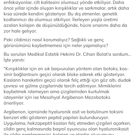
enfeksiyonlar, cilt kalitesini olumsuz yönde etkiliyor. Daha
önce yıllar içinde oluşan kırışıklıklar ve sarkmalar, artık daha
kısa sürede kendini gösteriyor. Bu dış etmenler, genetik
kodlarımızı da olumsuz etkiliyor. İlerleyen yaşla üretimi
azalan kolajen de düşünüldüğünde, hücre onarımı daha da
zor hale geliyor.
Peki cildimizi nasıl korumalıyız? Sağlıklı ve genç
görünümünü kaybetmemesi için neler yapmalıyız?
Bu soruları Medikal Estetik Hekimi Dr. Cihan Bolat’a sordum…
İşte yanıtı:
“Kırışıklıklar için en sık başvurulan yöntem olan botoks, kas-
sinir bağlantısını geçici olarak bloke ederek etki gösteriyor.
Kasların hareketini geçici olarak felç ettiği için göz altı, dudak
çevresi ve gülme çizgilerinde tercih edilmiyor. Mimiklerini
kaybetmek istemeyen ama çizgilerinden kurtulmak
isteyenler için ise Mesohyal Argibenon Mezobotoks
öneriliyor.
Argibenon, içerisinde hyaluronik asit ve botulinum toksini
benzeri etki gösteren peptid yapıları bulunduruyor.
Uygulama, hekzapeptit kasları felç etmeden çizgileri açarken,
cildin genç kalmasında başrol oyuncusu olan hyaluronikasit
ile cildin nemlenmesini, kolajen ve elastin oluşumunu