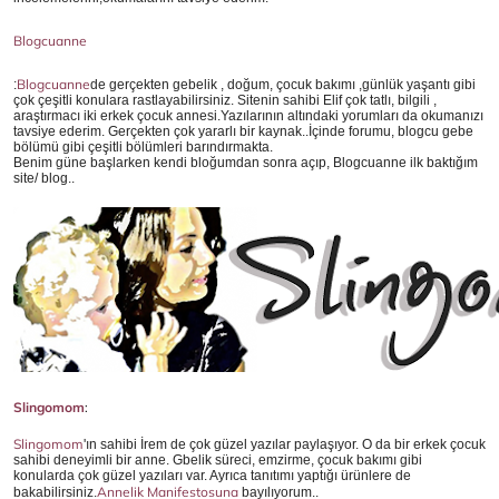
Blogcuanne
Blogcuanne
:
de gerçekten gebelik , doğum, çocuk bakımı ,günlük yaşantı gibi
çok çeşitli konulara rastlayabilirsiniz. Sitenin sahibi Elif çok tatlı, bilgili ,
araştırmacı iki erkek çocuk annesi.Yazılarının altındaki yorumları da okumanızı
tavsiye ederim. Gerçekten çok yararlı bir kaynak..İçinde forumu, blogcu gebe
bölümü gibi çeşitli bölümleri barındırmakta.
Benim güne başlarken kendi bloğumdan sonra açıp, Blogcuanne ilk baktığım
site/ blog..
Slingomom
:
Slingomom
'ın sahibi İrem de çok güzel yazılar paylaşıyor. O da bir erkek çocuk
sahibi deneyimli bir anne. Gbelik süreci, emzirme, çocuk bakımı gibi
konularda çok güzel yazıları var. Ayrıca tanıtımı yaptığı ürünlere de
Annelik Manifestosuna
bakabilirsiniz.
bayılıyorum..