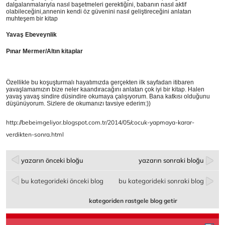
dalgalanmalarıyla nasıl başetmeleri gerektiğini, babanın nasıl aktif
olabileceğini,annenin kendi öz güvenini nasıl geliştireceğini anlatan
muhteşem bir kitap
Yavaş Ebeveynlik
Pınar Mermer/Altın kitaplar
Özellikle bu koşuşturmalı hayatımızda gerçekten ilk sayfadan itibaren
yavaşlamamızın bize neler kaandıracağını anlatan çok iyi bir kitap. Halen
yavaş yavaş sindire düsindire okumaya çalışıyorum. Bana katkısı olduğunu
düşünüyorum. Sizlere de okumanızı tavsiye ederim:))
http://bebeimgeliyor.blogspot.com.tr/2014/05/cocuk-yapmaya-karar-
verdikten-sonra.html
yazarın önceki bloğu
yazarın sonraki bloğu
bu kategorideki önceki blog
bu kategorideki sonraki blog
kategoriden rastgele blog getir