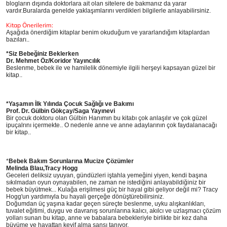
blogların dışında doktorlara ait olan sitelere de bakmanız da yarar
vardır.Buralarda genelde yaklaşımlarını verdikleri bilgilerle anlayabilirsiniz.
Kitap Önerilerim:
Aşağıda önerdiğim kitaplar benim okuduğum ve yararlandığım kitaplardan
bazıları..
*Siz Bebeğiniz Beklerken
Dr. Mehmet Öz/Koridor Yayıncılık
Beslenme, bebek ile ve hamilelik dönemiyle ilgili herşeyi kapsayan güzel bir
kitap..
*Yaşamın İlk Yılında Çocuk Sağlığı ve Bakımı
Prof. Dr. Gülbin Gökçay/Saga Yayınevi
Bir çocuk doktoru olan Gülbin Hanımın bu kitabı çok anlaşılır ve çok güzel
ipuçalrını içermekte.. O nedenle anne ve anne adaylarının çok faydalanacağı
bir kitap..
*
Bebek Bakım Sorunlarına Mucize Çözümler
Melinda Blau,Tracy Hogg
Geceleri deliksiz uyuyan, gündüzleri iştahla yemeğini yiyen, kendi başına
sıkılmadan oyun oynayabilen, ne zaman ne istediğini anlayabildiğiniz bir
bebek büyütmek... Kulağa erişilmesi güç bir hayal gibi geliyor değil mi? Tracy
Hogg'un yardımıyla bu hayali gerçeğe dönüştürebilirsiniz.
Doğumdan üç yaşına kadar geçen süreçte beslenme, uyku alışkanlıkları,
tuvalet eğitimi, duygu ve davranış sorunlarına kalıcı, akılcı ve uzlaşmacı çözüm
yolları sunan bu kitap, anne ve babalara bebekleriyle birlikte bir kez daha
büyüme ve hayattan keyif alma şansı tanıyor.