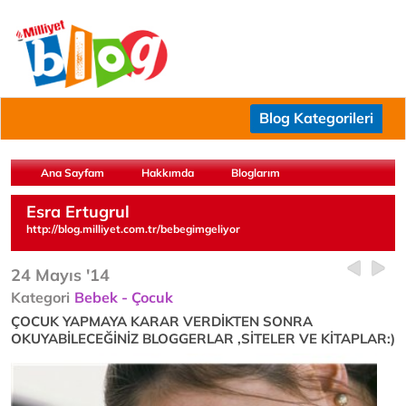
Blog Kategorileri
Ana Sayfam
Hakkımda
Bloglarım
Esra Ertugrul
http://blog.milliyet.com.tr/bebegimgeliyor
24 Mayıs '14
Kategori
Bebek - Çocuk
ÇOCUK YAPMAYA KARAR VERDİKTEN SONRA
OKUYABİLECEĞİNİZ BLOGGERLAR ,SİTELER VE KİTAPLAR:)