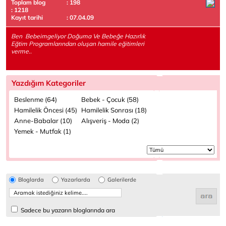
Toplam blog
: 198
: 1218
Kayıt tarihi
: 07.04.09
Ben Bebeimgeliyor Doğuma Ve Bebeğe Hazırlık
Eğtim Programlarından oluşan hamile eğitimleri
verme..
Yazdığım Kategoriler
Beslenme (64)
Bebek - Çocuk (58)
Hamilelik Öncesi (45)
Hamilelik Sonrası (18)
Anne-Babalar (10)
Alışveriş - Moda (2)
Yemek - Mutfak (1)
Bloglarda
Yazarlarda
Galerilerde
Sadece bu yazarın bloglarında ara