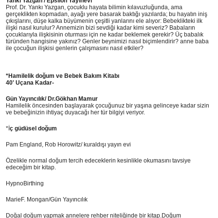
Yankı Yazgan / Epsilon Yayınevi
Prof. Dr. Yankı Yazgan, çocuklu hayata bilimin kılavuzluğunda, ama
gerçeklikten kopmadan, ayağı yere basarak baktığı yazılarda; bu hayatın iniş
çıkışlarını, düşe kalka büyümenin çeşitli yanlarını ele alıyor: Bebeklikteki ilk
ilişki nasıl kurulur? Annemizin bizi sevdiği kadar kimi severiz? Babaların
çocuklarıyla ilişkisinin oturması için ne kadar beklemek gerekir? Üç babalık
türünden hangisine yakınız? Genler beynimizi nasıl biçimlendirir? anne baba
ile çocuğun ilişkisi genlerin çalışmasını nasıl etkiler?
*Hamilelik doğum ve Bebek Bakım Kitabı
40' Uçana Kadar-
Gün Yayıncılık/ Dr.Gökhan Mamur
Hamilelik öncesinden başlayarak çocuğunuz bir yaşına gelinceye kadar sizin
ve bebeğinizin ihtiyaç duyacağı her tür bilgiyi veriyor.
*İ
ç güdüsel doğum
Pam England, Rob Horowitz/ kuraldışı yayın evi
Özelikle normal doğum tercih edeceklerin kesinlikle okumasını tavsiye
edeceğim bir kitap.
HypnoBirthing
MarieF. Mongan/Gün Yayıncılık
Doğal doğum yapmak annelere rehber niteliğinde bir kitap.Doğum