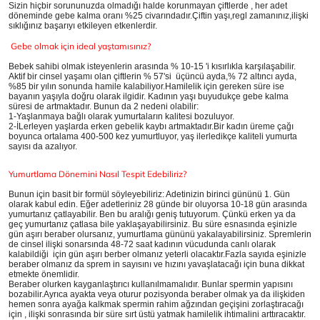
Sizin hiçbir sorununuzda olmadığı halde korunmayan çiftlerde , her adet
döneminde gebe kalma oranı %25 civarındadır.Çiftin yaşı,regl zamanınız,ilişki
sıklığınız başarıyı etkileyen etkenlerdir.
Gebe olmak için ideal yaştamısınız?
Bebek sahibi olmak isteyenlerin arasında % 10-15 'i kısırlıkla karşılaşabilir.
Aktif bir cinsel yaşamı olan çiftlerin % 57'si üçüncü ayda,% 72 altıncı ayda,
%85 bir yılın sonunda hamile kalabiliyor.Hamilelik için gereken süre ise
bayanın yaşıyla doğru olarak ilgidir. Kadının yaşı buyudukçe gebe kalma
süresi de artmaktadır. Bunun da 2 nedeni olabilir:
1-Yaşlanmaya bağlı olarak yumurtaların kalitesi bozuluyor.
2-İLerleyen yaşlarda erken gebelik kaybı artmaktadır.Bir kadın üreme çağı
boyunca ortalama 400-500 kez yumurtluyor, yaş ilerledikçe kaliteli yumurta
sayısı da azalıyor.
Yumurtlama Dönemini Nasıl Tespit Edebiliriz?
Bunun için basit bir formül söyleyebiliriz: Adetinizin birinci gününü 1. Gün
olarak kabul edin. Eğer adetleriniz 28 günde bir oluyorsa 10-18 gün arasında
yumurtanız çatlayabilir. Ben bu aralığı geniş tutuyorum. Çünkü erken ya da
geç yumurtanız çatlasa bile yaklaşayabilirsiniz. Bu süre esnasında eşinizle
gün aşırı beraber olursanız, yumurtlama gününü yakalayabilirsiniz. Spremlerin
de cinsel ilişki sonarsında 48-72 saat kadının vücudunda canlı olarak
kalabildiği için gün aşırı berber olmanız yeterli olacaktır.Fazla sayıda eşinizle
beraber olmanız da sprem in sayısını ve hızını yavaşlatacağı için buna dikkat
etmekte önemlidir.
Beraber olurken kayganlaştırıcı kullanılmamalıdır. Bunlar spermin yapısını
bozabilir.Ayrıca ayakta veya oturur pozisyonda beraber olmak ya da ilişkiden
hemen sonra ayağa kalkmak spermin rahim ağzından geçişini zorlaştıracağı
için , ilişki sonrasında bir süre sırt üstü yatmak hamilelik ihtimalini arttıracaktır.