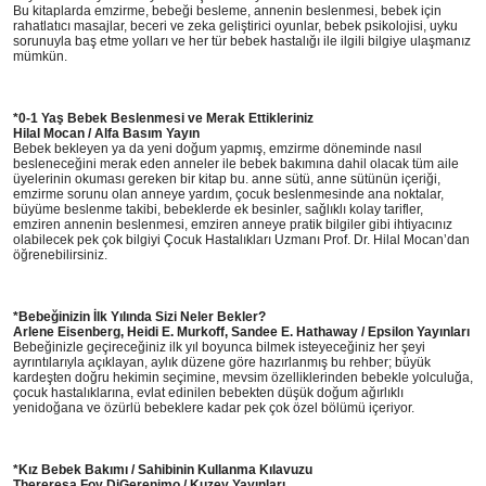
Bu kitaplarda emzirme, bebeği besleme, annenin beslenmesi, bebek için
rahatlatıcı masajlar, beceri ve zeka geliştirici oyunlar, bebek psikolojisi, uyku
sorunuyla baş etme yolları ve her tür bebek hastalığı ile ilgili bilgiye ulaşmanız
mümkün.
*0-1 Yaş Bebek Beslenmesi ve Merak Ettikleriniz
Hilal Mocan / Alfa Basım Yayın
Bebek bekleyen ya da yeni doğum yapmış, emzirme döneminde nasıl
besleneceğini merak eden anneler ile bebek bakımına dahil olacak tüm aile
üyelerinin okuması gereken bir kitap bu. anne sütü, anne sütünün içeriği,
emzirme sorunu olan anneye yardım, çocuk beslenmesinde ana noktalar,
büyüme beslenme takibi, bebeklerde ek besinler, sağlıklı kolay tarifler,
emziren annenin beslenmesi, emziren anneye pratik bilgiler gibi ihtiyacınız
olabilecek pek çok bilgiyi Çocuk Hastalıkları Uzmanı Prof. Dr. Hilal Mocan’dan
öğrenebilirsiniz.
*Bebeğinizin İlk Yılında Sizi Neler Bekler?
Arlene Eisenberg, Heidi E. Murkoff, Sandee E. Hathaway / Epsilon Yayınları
Bebeğinizle geçireceğiniz ilk yıl boyunca bilmek isteyeceğiniz her şeyi
ayrıntılarıyla açıklayan, aylık düzene göre hazırlanmış bu rehber; büyük
kardeşten doğru hekimin seçimine, mevsim özelliklerinden bebekle yolculuğa,
çocuk hastalıklarına, evlat edinilen bebekten düşük doğum ağırlıklı
yenidoğana ve özürlü bebeklere kadar pek çok özel bölümü içeriyor.
*Kız Bebek Bakımı / Sahibinin Kullanma Kılavuzu
Thereresa Foy DiGerenimo / Kuzey Yayınları