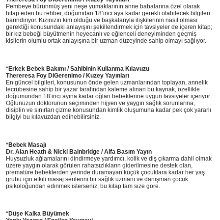
Pembeye bürünmüş yeni neşe yumaklarının anne babalarına özel olarak
hitap eden bu rehber, doğumdan 18’inci aya kadar gerekli olabilecek bilgileri
barındırıyor. Kızınızın kim olduğu ve başkalarıyla ilişkilerinin nasıl olması
gerektiği konusundaki anlayışını şekillendirmek için tavsiyeler de içeren kitap;
bir kız bebeği büyütmenin heyecanlı ve eğlenceli deneyiminden geçmiş
kişilerin olumlu ortak anlayışına bir uzman düzeyinde sahip olmayı sağlıyor.
*Erkek Bebek Bakımı / Sahibinin Kullanma Kılavuzu
Thereresa Foy DiGerenimo / Kuzey Yayınları
En güncel bilgileri, konusunun önde gelen uzmanlarından toplayan, annelik
tecrübesine sahip bir yazar tarafından kaleme alınan bu kaynak, özellikle
doğumundan 18’inci ayına kadar oğlan bebeklerine uygun tavsiyeler içeriyor.
Oğlunuzun doktorunun seçiminden hijyen ve yaygın sağlık sorunlarına,
disiplin ve sınırları çizme konusundan kimlik oluşumuna kadar pek çok yararlı
bilgiyi bu kılavuzdan edinebilirsiniz.
*Bebek Masajı
Dr. Alan Heath & Nicki Bainbridge / Alfa Basım Yayın
Huysuzluk ağlamalarını dindirmeye yardımcı, kolik ve diş çıkarma dahil olmak
üzere yaygın olarak görülen rahatsızlıkların giderilmesine destek olan,
prematüre bebeklerden yerinde duramayan küçük çocuklara kadar her yaş
grubu için etkili masaj serilerini bir sağlık uzmanı ve danışman çocuk
psikoloğundan edinmek isterseniz, bu kitap tam size göre.
*Düşe Kalka Büyümek