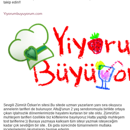
takip edin!!
Yiyorumbuyuyorum.com
Sevgili Zümrüt Özkan'ın sitesi.Bu sitede uzman yazarların yanı sıra okuyucu
annelerin tarifleri de bulunuyor. Altuğ'unun 2 yaş sendoromuyla birlikte ortaya
çıkan iştahsızlık dönemlerimizde hayatımı kurtaran bir site oldu. Zümrüt'ün
muhteşem tarifleri özellikle biz köftelerine bayılıyoruz.Hatta yaptığı muhteşem
tost tariflerine:)) Buraya yazmaya kalksam tüm siteyi yazmak isteyeceğim
kadar çok sevdiğim bir site.. Ek gıda sürecinde tümannelerin mutlaka
incelemelerini,okumalarını tavsiye ederim.