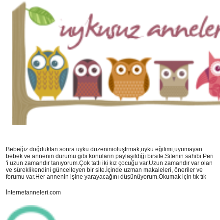
Bebeğiz doğduktan sonra uyku düzeninioluştrmak,uyku eğitimi,uyumayan
bebek ve annenin durumu gibi konuların paylaşıldığı birsite.Sitenin sahibi Peri
'i uzun zamandır tanıyorum.Çok tatlı iki kız çocuğu var.Uzun zamandır var olan
ve süreklikendini güncelleyen bir site.İçinde uzman makaleleri, öneriler ve
forumu var.Her annenin işine yarayacağını düşünüyorum.Okumak için tık tık
İnternetanneleri.com