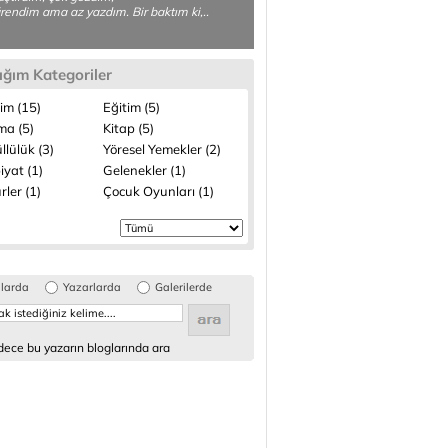
rendim ama az yazdım. Bir baktım ki,..
ığım Kategoriler
lim (15)
Eğitim (5)
ma (5)
Kitap (5)
lülük (3)
Yöresel Yemekler (2)
iyat (1)
Gelenekler (1)
rler (1)
Çocuk Oyunları (1)
glarda
Yazarlarda
Galerilerde
ece bu yazarın bloglarında ara