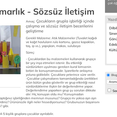
çok öğ
marlık - Sözsüz İletişim
Yazd
Çocukların grupla işbirliği içinde
Amaç:
çalışma ve sözsüz iletişim becerilerini
Dilbi
geliştirme
Sine
Gerekli Malzeme:
Atık Malzemeler (Tuvalet kağıdı
Gönül
ve kağıt havluların rulo kartonu, gazoz kapakları,
Edeb
taş, ip vs.), yapışkan, makas, suluboya
Kültü
Süreç:
- Çocuklardan bu malzemeleri kullanarak grupça
bir şey inşa etmeleri istenir. Bu etkinliği
sürdürürken uyulması gereken kural kimsenin
birbiri ile konuşmamasıdır. İşaretlerle anlaşma
yoluna gidilebilir. Çocuklara yeterince süre verilir.
Blo
-Çocuklar çalışmalarını tamamladığında ürettikleri
ürün bütün gruba gösterilir ve grup etkinliği nasıl
sürdürdüklerine ilişkin bir değerlendirme yapar.
Değerlendirme yaparken grup şu soruları dikkate
Sad
alır: Hiç konuşan oldu mu? Konuşmadan
z? Yaptığınız işbirliğinden memnun musunuz? Grupça mı yoksa ayrı ayrı
rdiniz? Ürününüzle ilgili neler hissediyorsunuz? Grubunuzun başarısını
? gibi.
5 kişilik gruplara çocuklar ayrılabilir.