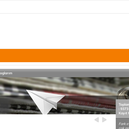
loglarım
Topla
: 9373
Kayıt 
Fark e
çok ar