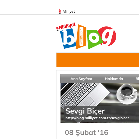
Milliyet
Ana Sayfam
Hakkımda
B
Sevgi Biçer
http://blog.milliyet.com.tr/sevgibicer
08 Şubat '16