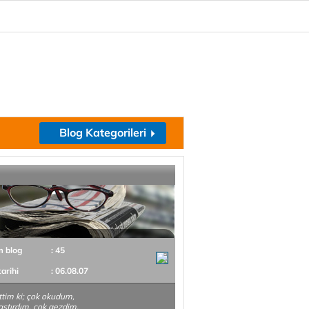
Blog Kategorileri
m blog
: 45
tarihi
: 06.08.07
ttim ki; çok okudum,
aştırdım, çok gezdim,