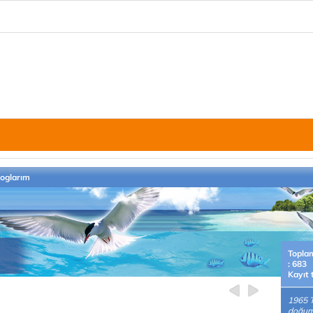
loglarım
Topla
: 683
Kayıt 
1965 
doğuml