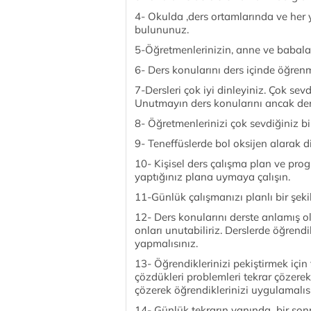
4- Okulda ,ders ortamlarında ve her 
bulununuz.
5-Öğretmenlerinizin, anne ve babaları
6- Ders konularını ders içinde öğrenm
7-Dersleri çok iyi dinleyiniz. Çok sevdi
Unutmayın ders konularını ancak ders
8- Öğretmenlerinizi çok sevdiğiniz bi
9- Teneffüslerde bol oksijen alarak di
10- Kişisel ders çalışma plan ve prog
yaptığınız plana uymaya çalışın.
11-Günlük çalışmanızı planlı bir şek
12- Ders konularını derste anlamış o
onları unutabiliriz. Derslerde öğrend
yapmalısınız.
13- Öğrendiklerinizi pekiştirmek için 
çözdükleri problemleri tekrar çözerek 
çözerek öğrendiklerinizi uygulamalısı
14- Günlük tekrarın yanında bir sonrak