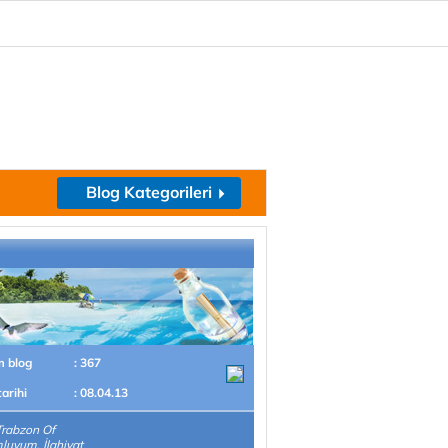
Blog Kategorileri
m blog
: 367
tarihi
: 08.04.13
Trabzon Of
uyum. İlahiyat