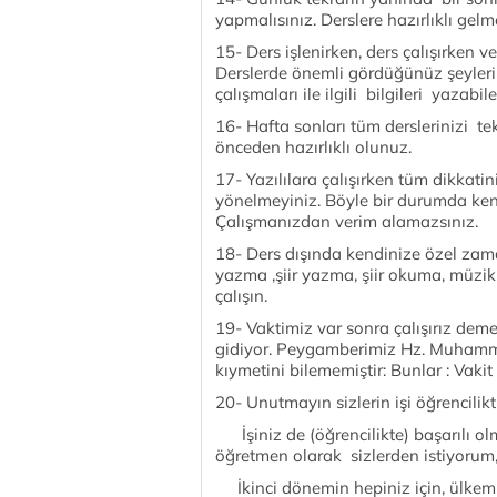
yapmalısınız. Derslere hazırlıklı gelm
15- Ders işlenirken, ders çalışırken v
Derslerde önemli gördüğünüz şeyleri 
çalışmaları ile ilgili bilgileri yazabi
16- Hafta sonları tüm derslerinizi tekr
önceden hazırlıklı olunuz.
17- Yazılılara çalışırken tüm dikkati
yönelmeyiniz. Böyle bir durumda ken
Çalışmanızdan verim alamazsınız.
18- Ders dışında kendinize özel zaman
yazma ,şiir yazma, şiir okuma, müzi
çalışın.
19- Vaktimiz var sonra çalışırız deme
gidiyor. Peygamberimiz Hz. Muhammed 
kıymetini bilememiştir: Bunlar : Vakit
20- Unutmayın sizlerin işi öğrencilik
İşiniz de (öğrencilikte) başarılı ol
öğretmen olarak sizlerden istiyorum, 
İkinci dönemin hepiniz için, ülkemiz i