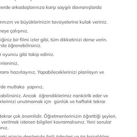
yerde arkadaşlarınıza karşı saygılı davranışlarda
nızın ve büyüklerinizin tavsiyelerine kulak veriniz.
eye çalışınız.
ğiniz bir filmi izler gibi, tüm dikkatinizi derse verin.
te öğrenebilirsiniz.
r oyuncu gibi takip ediniz.
nleniniz.
ramı hazırlayınız. Yapabileceklerinizi planlayın ve
ilde mutlaka yapınız.
labilirsiniz. Ancak öğrendiklerimiz nankörlk eder ve
iklerinizi unutmamak için günlük ve haftalık tekrar
tekrar çok önemlidir. Öğretmenlerinizin öğrettiği şeyleri,
verilmek istenen bilgileri kavramalısınız. Yeni sorular
nız.
i günün dersleriyle ilgili ödevleri ve ön hazırlıkları