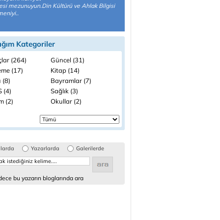
esi mezunuyun.Din Kültürü ve Ahlak Bilgisi
eniyi..
ığım Kategoriler
lar (264)
Güncel (31)
me (17)
Kitap (14)
 (8)
Bayramlar (7)
 (4)
Sağlık (3)
m (2)
Okullar (2)
glarda
Yazarlarda
Galerilerde
ece bu yazarın bloglarında ara