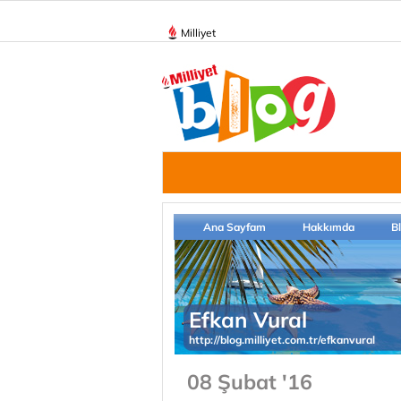
Milliyet
Ana Sayfam
Hakkımda
B
Efkan Vural
http://blog.milliyet.com.tr/efkanvural
08 Şubat '16