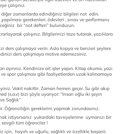
eye çalışınız.
e diğer zamanlarda edindiğiniz bilgileri not edin.
,yapılması gerekenleri, ödevleri , sınav ve performans
leceğiniz bir “not defteri” bulundurun.
arlayarak çalışınız. Bilgilerinizi taze tutarak, yazılılara
nizi ders çalışmaya verin. Asla kopya ve benzeri şeylere
dinizi ders çalışmaya motive edemezsiniz.
 ayırınız. Kendinize ait işler yapın. Kitap okuma, yazı
k ve spor çalışması gibi faaliyetlerden uzak kalmamaya
yiniz. Vakit nakittir. Zaman hemen geçer. Su gibi akıp
(s.a.v) bizi şöyle uyarıyor: “İnsan oğlu iki şeyin
 ve Sağlık”
tir. Öğrenciliğin gereklerini yapmak zorundasınız.
mak istiyorsanız yukardaki tavsiyelerime uymanızı bir
sevgili tüm öğrenciler !
çin, hayırlı ve uğurlu, sağlıklı ve özellikle başarılı