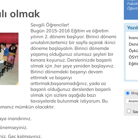
Fakült
Öğretm
ılı olmak
Sevgili Öğrenciler!
Yazd
Bugün 2015-2016 Eğitim ve öğretim
yılının 2. dönemi başlıyor. Birinci dönemi
İnanç
unutalım,tertemiz bir sayfa açarak ikinci
Dene
döneme başlayalım. Birinci dönemde
Öykü
yaşamış olduğunuz olumsuz şeyleri bir
ÖSYS
kenara koyunuz. Derslerinizde başarılı
Eğiti
olmak için ,her şeye yeniden başlayınız.
Birinci dönemdeki başarıyı devam
ettirmek ve başarıyı
arttırmak;başaramadığınız, yada az
başarılı olduğunuz derslerden başarılı
Blo
olmak için sizlere aşağıda bazı
tavsiyelerde bulunmak istiyorum. Bu
lamanız mümkün olacaktır.
Sad
ya inandırınız.
 önemseyiniz.
niz. Geç kalmayınız.