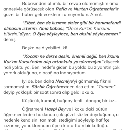
Babasından olumlu bir cevap alamamıştım ama
annesiyle görüşecek olan
Refia
ve
Nurten Öğretmenler’
in
güzel bir haber getireceklerini umuyordum. Ama!..
“Elbet, ben de kızımın sizler gibi bir hanımefendi
olmasını isterim. Ama babası,
“Önce Kur’an Kursunu
bitirsin.”
diyor. O öyle söyleyince, ben aksini söyleyemem.”
demiş.
Başka ne diyebilirdi ki!
“Kocam ne derse desin, önemli değil, ben kızımı
Kur’an Kursu’ndan alıp ortaokula yazdıracağım”
diyecek
hali yoktu ya. Ben, hedefe giden bu yolda bu ziyaretin çok
yararlı olduğuna, olacağına inanıyordum.
İyi de, ben daha
Necmiye’
yi görmemiş, fikrini
sormamıştım.
Sözbir Öğretmen
’den rica ettim.
“Tamam”
deyip yaklaşık bir saat sonra alıp geldi okula.
Küçücük, kumral, buğday tenli, utangaç bir kız…
Öğretmeni
Haspi Bey
ve ilkokuldaki bütün
öğretmenlerden hakkında çok güzel sözler duyduğumu, o
nedenle kendisini tanımak istediğimi söyleyip hafifçe
kızarmış yanaklarından öperek oturttum bir koltuğa
.