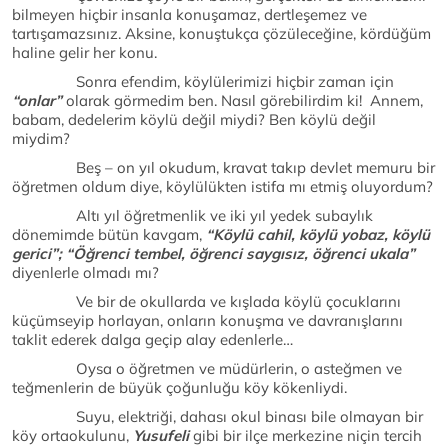
bilmeyen hiçbir insanla konuşamaz, dertleşemez ve
tartışamazsınız. Aksine, konuştukça çözüleceğine, kördüğüm
haline gelir her konu.
Sonra efendim, köylülerimizi hiçbir zaman için
“onlar”
olarak görmedim ben. Nasıl görebilirdim ki! Annem,
babam, dedelerim köylü değil miydi? Ben köylü değil
miydim?
Beş – on yıl okudum, kravat takıp devlet memuru bir
öğretmen oldum diye, köylülükten istifa mı etmiş oluyordum?
Altı yıl öğretmenlik ve iki yıl yedek subaylık
dönemimde bütün kavgam,
“Köylü cahil, köylü yobaz, köylü
gerici”; “Öğrenci tembel, öğrenci saygısız, öğrenci ukala”
diyenlerle olmadı mı?
Ve bir de okullarda ve kışlada köylü çocuklarını
küçümseyip horlayan, onların konuşma ve davranışlarını
taklit ederek dalga geçip alay edenlerle…
Oysa o öğretmen ve müdürlerin, o asteğmen ve
teğmenlerin de büyük çoğunluğu köy kökenliydi.
Suyu, elektriği, dahası okul binası bile olmayan bir
köy ortaokulunu,
Yusufeli
gibi bir ilçe merkezine niçin tercih