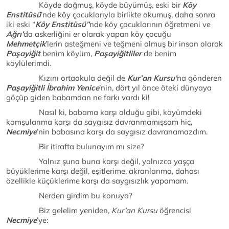
Köyde doğmuş, köyde büyümüş, eski bir
Köy
Enstitüsü
’nde köy çocuklarıyla birlikte okumuş, daha sonra
iki eski “
Köy Enstitüsü”
nde köy çocuklarının öğretmeni ve
Ağrı’
da askerliğini er olarak yapan köy çocuğu
Mehmetçik
’lerin asteğmeni ve teğmeni olmuş bir insan olarak
Paşayiğit
benim köyüm,
Paşayiğitliler
de benim
köylülerimdi.
Kızını ortaokula değil de
Kur’an Kursu’
na gönderen
Paşayiğitli İbrahim Yenice
’nin, dört yıl önce öteki dünyaya
göçüp giden babamdan ne farkı vardı ki!
Nasıl ki, babama karşı olduğu gibi, köyümdeki
komşularıma karşı da saygısız davranmamışsam hiç,
Necmiye
’nin babasına karşı da saygısız davranamazdım.
Bir itirafta bulunayım mı size?
Yalnız şuna buna karşı değil, yalnızca yaşça
büyüklerime karşı değil, eşitlerime, akranlarıma, dahası
özellikle küçüklerime karşı da saygısızlık yapamam.
Nerden girdim bu konuya?
Biz gelelim yeniden,
Kur’an Kursu
öğrencisi
Necmiye
’ye: