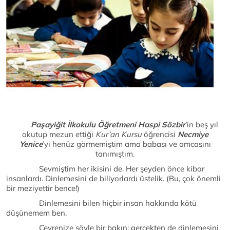
Paşayiğit İlkokulu Öğretmeni Haspi Sözbir
’in beş yıl
okutup mezun ettiği
Kur’an Kursu
öğrencisi
Necmiye
Yenice
’yi henüz görmemiştim ama babası ve amcasını
tanımıştım.
Sevmiştim her ikisini de. Her şeyden önce kibar
insanlardı. Dinlemesini de biliyorlardı üstelik. (Bu, çok önemli
bir meziyettir bence!)
Dinlemesini bilen hiçbir insan hakkında kötü
düşünemem ben.
Çevrenize şöyle bir bakın; gerçekten de dinlemesini