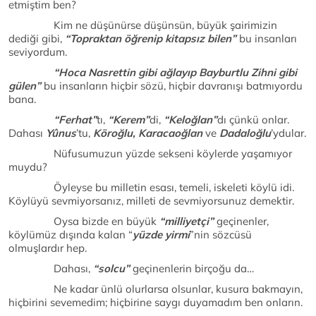
etmiştim ben?
Kim ne düşünürse düşünsün, büyük şairimizin
dediği gibi,
“Topraktan öğrenip kitapsız bilen”
bu insanları
seviyordum.
“Hoca Nasrettin gibi ağlayıp Bayburtlu Zihni gibi
gülen”
bu insanların hiçbir sözü, hiçbir davranışı batmıyordu
bana.
“Ferhat”
tı,
“Kerem”
di,
“Keloğlan”
dı çünkü onlar.
Dahası
Yûnus
’tu,
Köroğlu, Karacaoğlan
ve
Dadaloğlu
’ydular.
Nüfusumuzun yüzde sekseni köylerde yaşamıyor
muydu?
Öyleyse bu milletin esası, temeli, iskeleti köylü idi.
Köylüyü sevmiyorsanız, milleti de sevmiyorsunuz demektir.
Oysa bizde en büyük
“milliyetçi”
geçinenler,
köylümüz dışında kalan “
yüzde yirmi
”nin sözcüsü
olmuşlardır hep.
Dahası,
“solcu”
geçinenlerin birçoğu da…
Ne kadar ünlü olurlarsa olsunlar, kusura bakmayın,
hiçbirini sevemedim; hiçbirine saygı duyamadım ben onların.