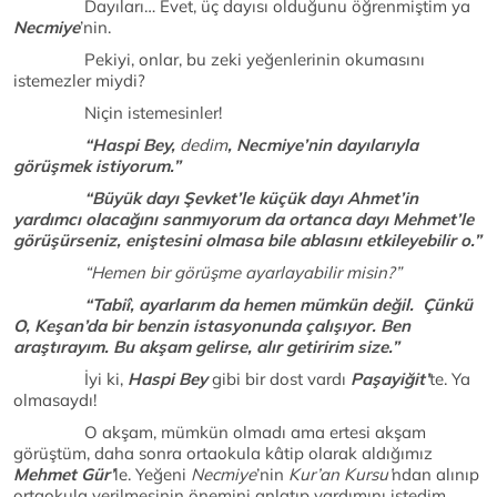
Dayıları… Evet, üç dayısı olduğunu öğrenmiştim ya
Necmiye
’nin.
Pekiyi, onlar, bu zeki yeğenlerinin okumasını
istemezler miydi?
Niçin istemesinler!
“Haspi Bey,
dedim
, Necmiye’nin dayılarıyla
görüşmek istiyorum.”
“Büyük dayı Şevket’le küçük dayı Ahmet’in
yardımcı olacağını sanmıyorum da ortanca dayı Mehmet’le
görüşürseniz, eniştesini olmasa bile ablasını etkileyebilir o.”
“Hemen bir görüşme ayarlayabilir misin?”
“Tabiî, ayarlarım da hemen mümkün değil. Çünkü
O, Keşan’da bir benzin istasyonunda çalışıyor. Ben
araştırayım. Bu akşam gelirse, alır getiririm size.”
İyi ki,
Haspi Bey
gibi bir dost vardı
Paşayiğit’
te. Ya
olmasaydı!
O akşam, mümkün olmadı ama ertesi akşam
görüştüm, daha sonra ortaokula kâtip olarak aldığımız
Mehmet Gür’
le. Yeğeni
Necmiye
’nin
Kur’an Kursu’
ndan alınıp
ortaokula verilmesinin önemini anlatıp yardımını istedim.