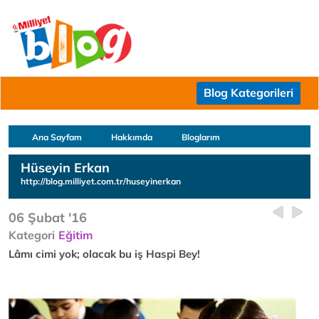
Blog Kategorileri
Ana Sayfam
Hakkımda
Bloglarım
Hüseyin Erkan
http://blog.milliyet.com.tr/huseyinerkan
06 Şubat '16
Kategori
Eğitim
Lâmı cimi yok; olacak bu iş Haspi Bey!