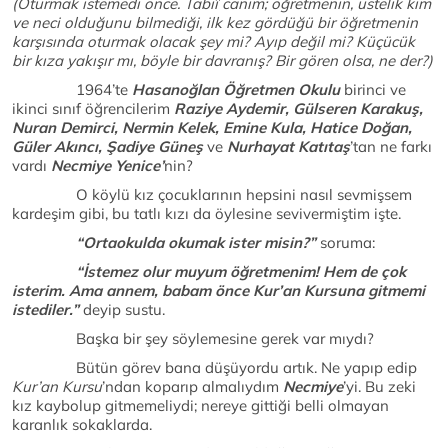
(Oturmak istemedi önce. Tabiî canım; öğretmenin, üstelik kim
ve neci olduğunu bilmediği, ilk kez gördüğü bir öğretmenin
karşısında oturmak olacak şey mi? Ayıp değil mi? Küçücük
bir kıza yakışır mı, böyle bir davranış? Bir gören olsa, ne der?)
1964’te
Hasanoğlan Öğretmen Okulu
birinci ve
ikinci sınıf öğrencilerim
Raziye Aydemir, Gülseren Karakuş,
Nuran Demirci, Nermin Kelek, Emine Kula, Hatice Doğan,
Güler Akıncı, Şadiye Güneş
ve
Nurhayat Katıtaş
’tan ne farkı
vardı
Necmiye Yenice’
nin?
O köylü kız çocuklarının hepsini nasıl sevmişsem
kardeşim gibi, bu tatlı kızı da öylesine sevivermiştim işte.
“Ortaokulda okumak ister misin?”
soruma:
“İstemez olur muyum öğretmenim! Hem de çok
isterim. Ama annem, babam önce Kur’an Kursuna gitmemi
istediler.”
deyip sustu.
Başka bir şey söylemesine gerek var mıydı?
Bütün görev bana düşüyordu artık. Ne yapıp edip
Kur’an Kursu
’ndan koparıp almalıydım
Necmiye
’yi. Bu zeki
kız kaybolup gitmemeliydi; nereye gittiği belli olmayan
karanlık sokaklarda.