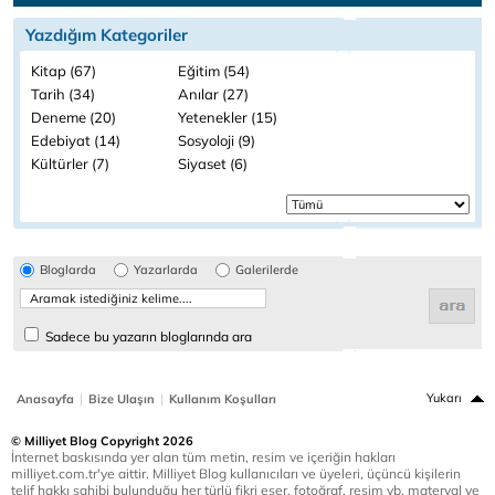
Yazdığım Kategoriler
Kitap (67)
Eğitim (54)
Tarih (34)
Anılar (27)
Deneme (20)
Yetenekler (15)
Edebiyat (14)
Sosyoloji (9)
Kültürler (7)
Siyaset (6)
Bloglarda
Yazarlarda
Galerilerde
Sadece bu yazarın bloglarında ara
|
|
Yukarı
Anasayfa
Bize Ulaşın
Kullanım Koşulları
© Milliyet Blog Copyright 2026
İnternet baskısında yer alan tüm metin, resim ve içeriğin hakları
milliyet.com.tr'ye aittir. Milliyet Blog kullanıcıları ve üyeleri, üçüncü kişilerin
telif hakkı sahibi bulunduğu her türlü fikri eser, fotoğraf, resim vb. materyal ve