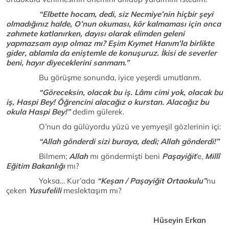
“Elbette hocam, dedi, siz Necmiye’nin hiçbir şeyi
olmadığınız halde, O’nun okuması, kör kalmaması için onca
zahmete katlanırken, dayısı olarak elimden geleni
yapmazsam ayıp olmaz mı? Eşim Kıymet Hanım’la birlikte
gider, ablamla da eniştemle de konuşuruz. İkisi de severler
beni, hayır diyeceklerini sanmam.”
Bu görüşme sonunda, iyice yeşerdi umutlarım.
“Göreceksin, olacak bu iş. Lâmı cimi yok, olacak bu
iş, Haspi Bey! Öğrencini alacağız o kurstan. Alacağız bu
okula Haspi Bey!”
dedim gülerek.
O’nun da gülüyordu yüzü ve yemyeşil gözlerinin içi:
“Allah gönderdi sizi buraya, dedi; Allah gönderdi!”
Bilmem;
Allah
mı göndermişti beni
Paşayiğit
’e,
Millî
Eğitim Bakanlığı
mı?
Yoksa… Kur’ada
“Keşan / Paşayiğit Ortaokulu”
nu
çeken
Yusufelili
meslektaşım mı?
Hüseyin Erkan