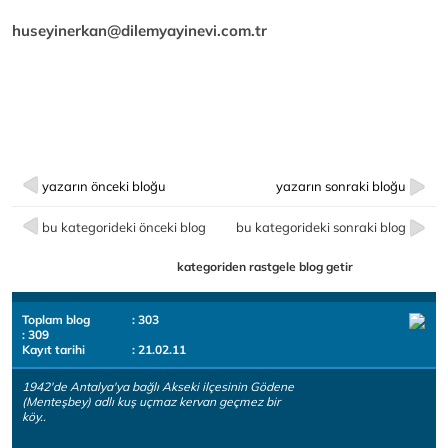
huseyinerkan@dilemyayinevi.com.tr
yazarın önceki bloğu
yazarın sonraki bloğu
bu kategorideki önceki blog
bu kategorideki sonraki blog
kategoriden rastgele blog getir
Toplam blog
: 303
: 309
Kayıt tarihi
: 21.02.11
1942'de Antalya'ya bağlı Akseki ilçesinin Gödene
(Menteşbey) adlı kuş uçmaz kervan geçmez bir
köy..