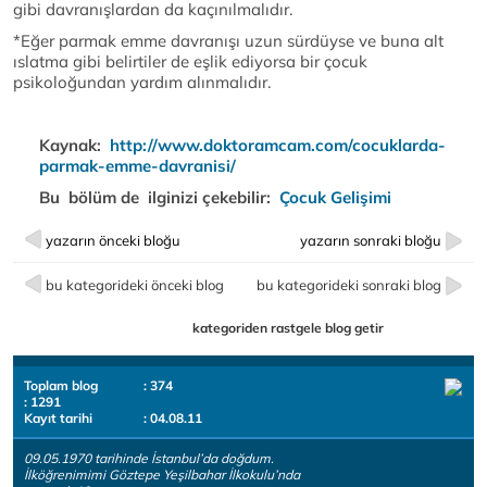
gibi davranışlardan da kaçınılmalıdır.
*Eğer parmak emme davranışı uzun sürdüyse ve buna alt
ıslatma gibi belirtiler de eşlik ediyorsa bir çocuk
psikoloğundan yardım alınmalıdır.
Kaynak:
http://www.doktoramcam.com/cocuklarda-
parmak-emme-davranisi/
Bu bölüm de ilginizi çekebilir:
Çocuk Gelişimi
yazarın önceki bloğu
yazarın sonraki bloğu
bu kategorideki önceki blog
bu kategorideki sonraki blog
kategoriden rastgele blog getir
Toplam blog
: 374
: 1291
Kayıt tarihi
: 04.08.11
09.05.1970 tarihinde İstanbul’da doğdum.
İlköğrenimimi Göztepe Yeşilbahar İlkokulu’nda