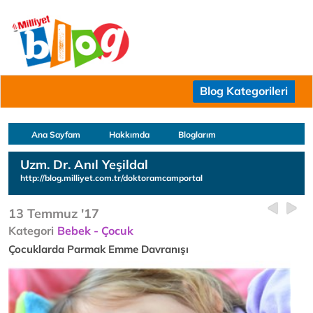
Blog Kategorileri
Ana Sayfam
Hakkımda
Bloglarım
Uzm. Dr. Anıl Yeşildal
http://blog.milliyet.com.tr/doktoramcamportal
13 Temmuz '17
Kategori
Bebek - Çocuk
Çocuklarda Parmak Emme Davranışı