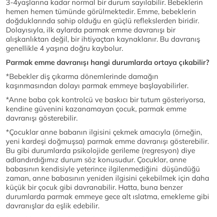
3-4yaşlarına kadar normal bir durum sayılabilir. Bebeklerin
hemen hemen tümünde görülmektedir. Emme, bebeklerin
doğduklarında sahip olduğu en güçlü reflekslerden biridir.
Dolayısıyla, ilk aylarda parmak emme davranışı bir
alışkanlıktan değil, bir ihtiyaçtan kaynaklanır. Bu davranış
genellikle 4 yaşına doğru kaybolur.
Parmak emme davranışı hangi durumlarda ortaya çıkabilir?
*Bebekler diş çıkarma dönemlerinde damağın
kaşınmasından dolayı parmak emmeye başlayabilirler.
*Anne baba çok kontrolcü ve baskıcı bir tutum gösteriyorsa,
kendine güvenini kazanamayan çocuk, parmak emme
davranışı gösterebilir.
*Çocuklar anne babanın ilgisini çekmek amacıyla (örneğin,
yeni kardeşi doğmuşsa) parmak emme davranışı gösterebilir.
Bu gibi durumlarda psikolojide gerileme (regresyon) diye
adlandırdığımız durum söz konusudur. Çocuklar, anne
babasının kendisiyle yeterince ilgilenmediğini düşündüğü
zaman, anne babasının yeniden ilgisini çekebilmek için daha
küçük bir çocuk gibi davranabilir. Hatta, buna benzer
durumlarda parmak emmeye gece alt ıslatma, emekleme gibi
davranışlar da eşlik edebilir.