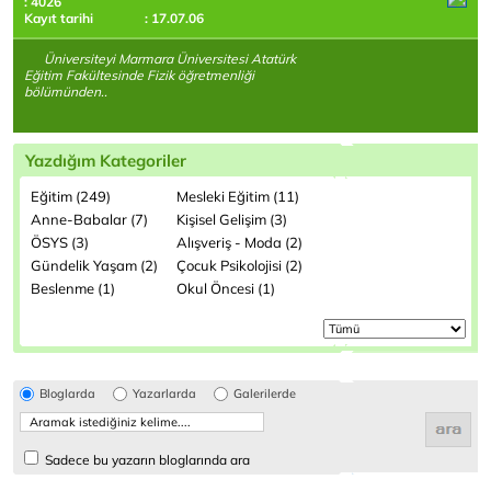
: 4026
Kayıt tarihi
: 17.07.06
Üniversiteyi Marmara Üniversitesi Atatürk
Eğitim Fakültesinde Fizik öğretmenliği
bölümünden..
Yazdığım Kategoriler
Eğitim (249)
Mesleki Eğitim (11)
Anne-Babalar (7)
Kişisel Gelişim (3)
ÖSYS (3)
Alışveriş - Moda (2)
Gündelik Yaşam (2)
Çocuk Psikolojisi (2)
Beslenme (1)
Okul Öncesi (1)
Bloglarda
Yazarlarda
Galerilerde
Sadece bu yazarın bloglarında ara