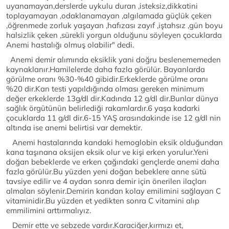
uyanamayan,derslerde uykulu duran ,isteksiz,dikkatini
toplayamayan ,odaklanamayan ,algılamada güçlük çeken
,öğrenmede zorluk yaşayan ,hafızası zayıf ,iştahsız ,gün boyu
halsizlik çeken ,sürekli yorgun olduğunu söyleyen çocuklarda
Anemi hastalığı olmuş olabilir" dedi.
Anemi demir alımında eksiklik yani doğru beslenememeden
kaynaklanır.Hamilelerde daha fazla görülür. Bayanlarda
görülme oranı %30-%40 gibidir.Erkeklerde görülme oranı
%20 dir.Kan testi yapıldığında olması gereken minimum
değer erkeklerde 13g/dl dir.Kadında 12 g/dl dir.Bunlar dünya
sağlık örgütünün belirlediği rakamlardır.6 yaşa kadarki
çocuklarda 11 g/dl dir.6-15 YAŞ arasındakinde ise 12 g/dl nin
altında ise anemi belirtisi var demektir.
Anemi hastalarında kandaki hemoglobin eksik olduğundan
kana taşınana oksijen eksik olur ve kişi erken yorulur.Yeni
doğan bebeklerde ve erken çağındaki gençlerde anemi daha
fazla görülür.Bu yüzden yeni doğan bebeklere anne sütü
tavsiye edilir ve 4 aydan sonra demir için önerilen ilaçları
almaları söylenir.Demirin kandan kolay emilimini sağlayan C
vitaminidir.Bu yüzden et yedikten sonra C vitamini alıp
emmilimini arttırmalıyız.
Demir ette ve sebzede vardır.Karaciğer,kırmızı et,