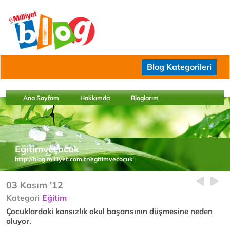
Blog Kategorileri
Ana Sayfam
Hakkımda
Bloglarım
Eğitimveçocuk
http://blog.milliyet.com.tr/egitimvecocuk
03 Kasım '12
Kategori
Eğitim
Çocuklardaki kansızlık okul başarısının düşmesine neden
oluyor.