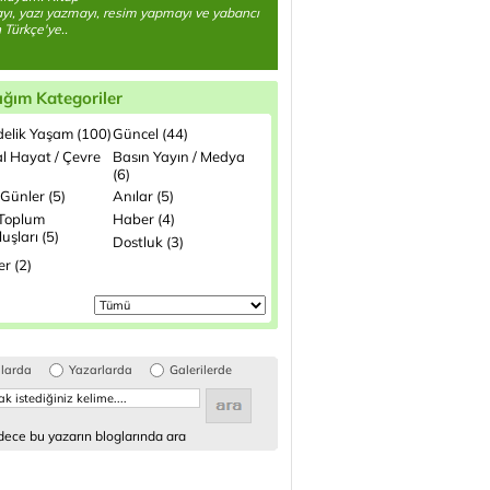
ı, yazı yazmayı, resim yapmayı ve yabancı
n Türkçe'ye..
ığım Kategoriler
elik Yaşam (100)
Güncel (44)
l Hayat / Çevre
Basın Yayın / Medya
(6)
Günler (5)
Anılar (5)
 Toplum
Haber (4)
uşları (5)
Dostluk (3)
ler (2)
glarda
Yazarlarda
Galerilerde
ece bu yazarın bloglarında ara