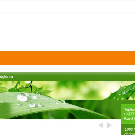
loglarım
Topla
: 1337
Kayıt 
1960 İ
doğum