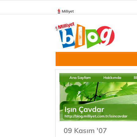
Milliyet
Ana Sayfam
Hakkımda
B
Işın Çavdar
http://blog.milliyet.com.tr/isincavdar
09 Kasım '07