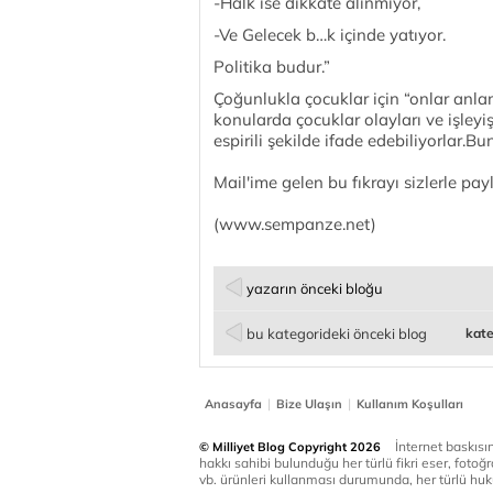
-Halk ise dikkate alınmıyor,
-Ve Gelecek b…k içinde yatıyor.
Politika budur.”
Çoğunlukla çocuklar için “onlar anla
konularda çocuklar olayları ve işleyi
espirili şekilde ifade edebiliyorlar
Mail'ime gelen bu fıkrayı sizlerle pa
(www.sempanze.net)
yazarın önceki bloğu
bu kategorideki önceki blog
kate
|
|
Anasayfa
Bize Ulaşın
Kullanım Koşulları
İnternet baskısınd
© Milliyet Blog Copyright 2026
hakkı sahibi bulunduğu her türlü fikri eser, fotoğr
vb. ürünleri kullanması durumunda, her türlü huku