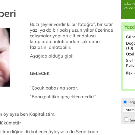
okumay
dil'de
beri
Bazı şeyler vardır ki;bir fotoğraf, bir satır
Yazd
yazı ya da bir bakış uzun yıllar üzerinde
çalışmalar yapılan ciltler dolusu
Günd
kitaplarda anlatılandan çok daha
Doğa
fazlasını anlatabilir.
(13)
Özel 
Aşağıda olduğu gibi;
Sivil
Kurul
GELECEK
İlişki
“Çocuk babasına sorar.
”Baba,politika gerçekten nedir?”
Blo
 öyleyse ben Kapitalistim.
Sad
Hükümettir
dilmediğine dikkat eder,öyleyse o da Sendikadır.