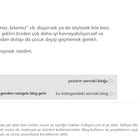
maz, bilemez” vb. düşünsek ya da söylesek bile bazı
ş şeklini bizden çok daha iyi kavrayabiliyor,saf ve
.Bundan dolayı da çocuk deyip geçmemek gerekli.
ylaşmak istedim.
yazarın sonraki bloğu
goriden rastgele blog getir
bu kategorideki sonraki blog
a yer alan tüm metin, resim ve içeriğin hakları milliyet.com.tr'ye aittir. Milliyet Blog
af, resim vb. materyal ve ürünleri kullanamazlar. Blog kullanıcı ve yazarlarının, üçün
ki ve cezai sorumluluk kendilerine aittir.