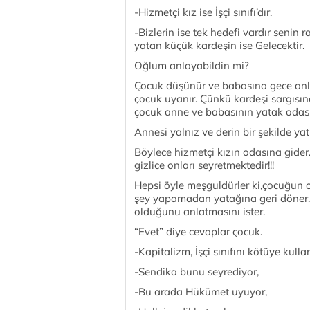
-Hizmetçi kız ise İşçi sınıfı’dır.
-Bizlerin ise tek hedefi vardır senin r
yatan küçük kardeşin ise Gelecektir.
Oğlum anlayabildin mi?
Çocuk düşünür ve babasına gece anlat
çocuk uyanır. Çünkü kardeşi sargısı
çocuk anne ve babasının yatak odası
Annesi yalnız ve derin bir şekilde y
Böylece hizmetçi kızın odasına gider
gizlice onları seyretmektedir!!!
Hepsi öyle meşguldürler ki,çocuğun 
şey yapamadan yatağına geri döner.
olduğunu anlatmasını ister.
“Evet” diye cevaplar çocuk.
-Kapitalizm, İşçi sınıfını kötüye kulla
-Sendika bunu seyrediyor,
-Bu arada Hükümet uyuyor,