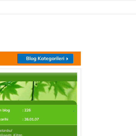
Blog Kategorileri
m blog
: 226
tarihi
: 26.01.07
stanbul
luyum. Kitap