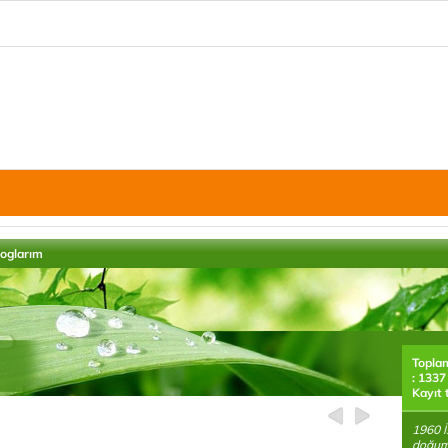
loglarım
Topla
: 1337
Kayıt 
1960 İ
doğum