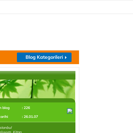
Blog Kategorileri
m blog
: 226
tarihi
: 26.01.07
stanbul
luyum. Kitap