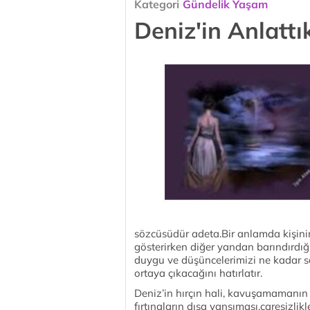
Kategori
Gündelik Yaşam
Deniz'in Anlattıkl
sözcüsüdür adeta.Bir anlamda kişinin
gösterirken diğer yandan barındırdığ
duygu ve düşüncelerimizi ne kadar s
ortaya çıkacağını hatırlatır.
Deniz’in hırçın hali, kavuşamamanın
fırtınaların dışa yansıması,çaresizli