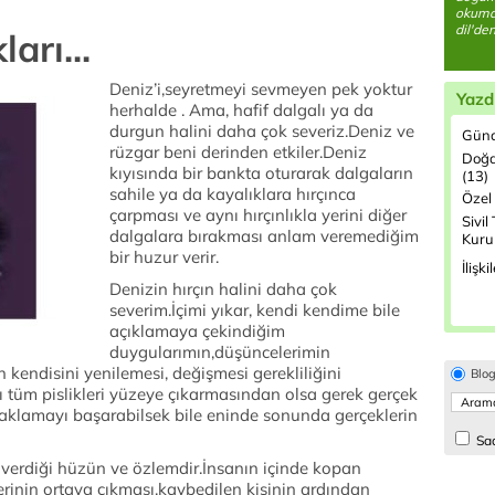
okumay
dil'de
arı...
Deniz’i,seyretmeyi sevmeyen pek yoktur
Yazd
herhalde . Ama, hafif dalgalı ya da
durgun halini daha çok severiz.Deniz ve
Günd
rüzgar beni derinden etkiler.Deniz
Doğa
kıyısında bir bankta oturarak dalgaların
(13)
sahile ya da kayalıklara hırçınca
Özel 
çarpması ve aynı hırçınlıkla yerini diğer
Sivil
dalgalara bırakması anlam veremediğim
Kurul
bir huzur verir.
İlişki
Denizin hırçın halini daha çok
severim.İçimi yıkar, kendi kendime bile
açıklamaya çekindiğim
duygularımın,düşüncelerimin
 kendisini yenilemesi, değişmesi gerekliliğini
Blo
ı tüm pislikleri yüzeye çıkarmasından olsa gerek gerçek
aklamayı başarabilsek bile eninde sonunda gerçeklerin
Sad
 verdiği hüzün ve özlemdir.İnsanın içinde kopan
klerinin ortaya çıkması,kaybedilen kişinin ardından