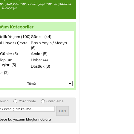
ı, yazı yazmayı, resim yapmayı ve yabancı
n Türkçe'ye..
ığım Kategoriler
elik Yaşam (100)
Güncel (44)
l Hayat / Çevre
Basın Yayın / Medya
(6)
Günler (5)
Anılar (5)
 Toplum
Haber (4)
uşları (5)
Dostluk (3)
ler (2)
glarda
Yazarlarda
Galerilerde
ece bu yazarın bloglarında ara