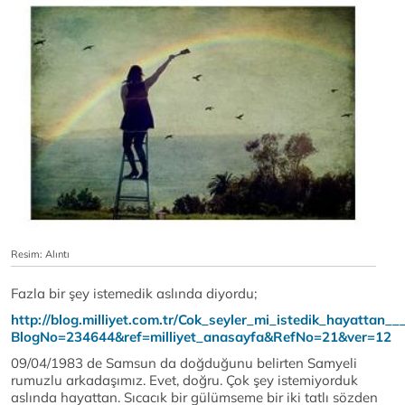
Resim: Alıntı
Fazla bir şey istemedik aslında diyordu;
http://blog.milliyet.com.tr/Cok_seyler_mi_istedik_hayattan__
BlogNo=234644&ref=milliyet_anasayfa&RefNo=21&ver=12
09/04/1983 de Samsun da doğduğunu belirten Samyeli
rumuzlu arkadaşımız. Evet, doğru. Çok şey istemiyorduk
aslında hayattan. Sıcacık bir gülümseme bir iki tatlı sözden