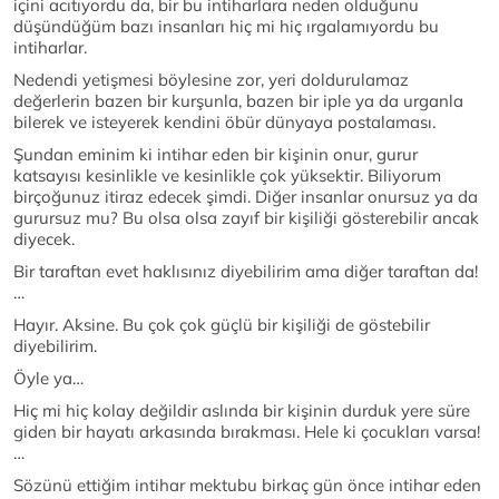
içini acıtıyordu da, bir bu intiharlara neden olduğunu
düşündüğüm bazı insanları hiç mi hiç ırgalamıyordu bu
intiharlar.
Nedendi yetişmesi böylesine zor, yeri doldurulamaz
değerlerin bazen bir kurşunla, bazen bir iple ya da urganla
bilerek ve isteyerek kendini öbür dünyaya postalaması.
Şundan eminim ki intihar eden bir kişinin onur, gurur
katsayısı kesinlikle ve kesinlikle çok yüksektir. Biliyorum
birçoğunuz itiraz edecek şimdi. Diğer insanlar onursuz ya da
gurursuz mu? Bu olsa olsa zayıf bir kişiliği gösterebilir ancak
diyecek.
Bir taraftan evet haklısınız diyebilirim ama diğer taraftan da!
…
Hayır. Aksine. Bu çok çok güçlü bir kişiliği de göstebilir
diyebilirim.
Öyle ya…
Hiç mi hiç kolay değildir aslında bir kişinin durduk yere süre
giden bir hayatı arkasında bırakması. Hele ki çocukları varsa!
…
Sözünü ettiğim intihar mektubu birkaç gün önce intihar eden