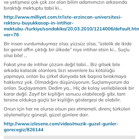
ve yetişmesi çok çok zor olan bilim adamımızın arkasında
bıraktığı mektuptu tabii ki…
http://www.milliyet.com.tr/iste-erzincan-universitesi-
rektoru-buyukkasap-in-intihar-
mektubu-/turkiye/sondakika/20.03.2010/1214006/default.ht
ver=76
Bir insan vurdumduymaz olsa, yüzsüz olsa, ‘’üstelik de ikide
bir genel affın çıktığı bir ülkede’’ niye intihar etsin ki… Suçlu
olsa bile! …
Fakat yine de intihar çözüm değil tabii… Biz gitsek bile
arkada kalacak olanlara, bizi sevenlere bu kötülüğü
yapmaya, onları bu çirkef dünyada tek başına bırakmaya
hakkımız yok. Olmadığını düşünüyorum. Suçlamıyorum da
onları. Suçlayamam. Dedim ya… Hiç de kolay verilebilecek bir
karar değil. Zayıf bir kişiliğin sonucu olabileceği gibi, tam
tersine oldukça güçlü bir kişiliğin göstergesi de olabilir.
Onun için her ne olursa olsun pes etmemeli, direnç türküleri
söylemeliyiz güneşli, güzel günlere dair.
http://www.izlesene.com/video/muzik-guzel-gunler-
gorecegiz/826144