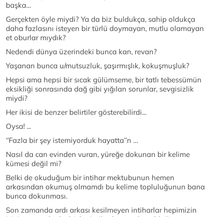
başka…
Gerçekten öyle miydi? Ya da biz buldukça, sahip oldukça
daha fazlasını isteyen bir türlü doymayan, mutlu olamayan
et oburlar mıydık?
Nedendi dünya üzerindeki bunca kan, revan?
Yaşanan bunca u/mutsuzluk, şaşırmışlık, kokuşmuşluk?
Hepsi ama hepsi bir sıcak gülümseme, bir tatlı tebessümün
eksikliği sonrasında dağ gibi yığılan sorunlar, sevgisizlik
miydi?
Her ikisi de benzer belirtiler gösterebilirdi...
Oysa! ...
‘’Fazla bir şey istemiyorduk hayatta’’n …
Nasıl da can evinden vuran, yüreğe dokunan bir kelime
kümesi değil mi?
Belki de okuduğum bir intihar mektubunun hemen
arkasından okumuş olmamdı bu kelime topluluğunun bana
bunca dokunması.
Son zamanda ardı arkası kesilmeyen intiharlar hepimizin