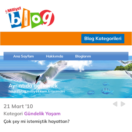
Blog Kategorileri
Ana Sayfam
Hakkımda
Bloglarım
Ayrıntıda gezinmek
http://blog.milliyet.com.tr/asimavi
21 Mart '10
Kategori
Gündelik Yaşam
Çok şey mi istemiştik hayattan?