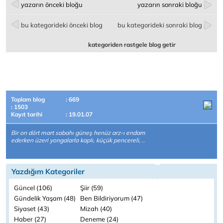
yazarın önceki bloğu
yazarın sonraki bloğu
bu kategorideki önceki blog
bu kategorideki sonraki blog
kategoriden rastgele blog getir
Toplam blog
: 669
: 1503
Kayıt tarihi
: 19.01.07
Bir on dört mart sabahı güneş henüz arz-ı endam
ederken üzeri yongalarla kaplı, küçük pencereli, ..
Yazdığım Kategoriler
Güncel (106)
Şiir (59)
Gündelik Yaşam (48)
Ben Bildiriyorum (47)
Siyaset (43)
Mizah (40)
Haber (27)
Deneme (24)