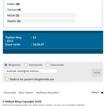
Haber
(8)
Güncel
(4)
Müzik
(1)
İlişkiler
(1)
Toplam blog
: 14
: 1012
Kayıt tarihi
: 24.09.07
Bloglarda
Yazarlarda
Galerilerde
Sadece bu yazarın bloglarında ara
|
|
Yukarı
Anasayfa
Bize Ulaşın
Kullanım Koşulları
© Milliyet Blog Copyright 2026
İnternet baskısında yer alan tüm metin, resim ve içeriğin hakları