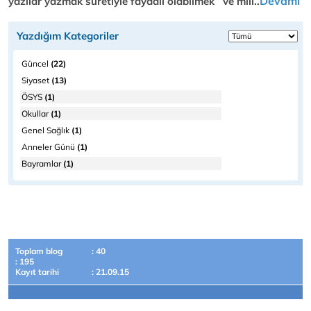
Devamı
yazılar yazmak suretiyle faydalı olabilmek ve mill..
Yazdığım Kategoriler
Güncel
(22)
Siyaset
(13)
ÖSYS
(1)
Okullar
(1)
Genel Sağlık
(1)
Anneler Günü
(1)
Bayramlar
(1)
Toplam blog
: 40
: 195
Kayıt tarihi
: 21.09.15