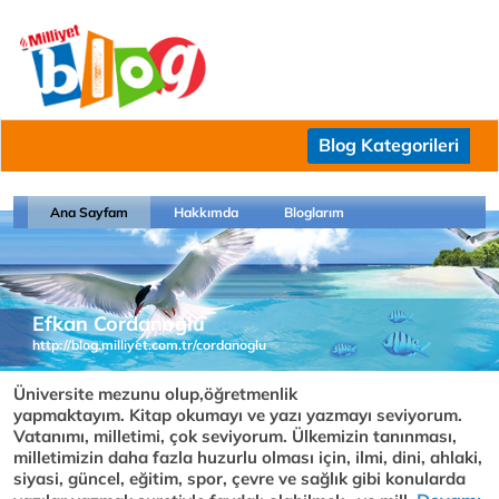
Blog Kategorileri
Ana Sayfam
Hakkımda
Bloglarım
Efkan Cordanoğlu
http://blog.milliyet.com.tr/cordanoglu
Üniversite mezunu olup,öğretmenlik
yapmaktayım. Kitap okumayı ve yazı yazmayı seviyorum.
Vatanımı, milletimi, çok seviyorum. Ülkemizin tanınması,
milletimizin daha fazla huzurlu olması için, ilmi, dini, ahlaki,
siyasi, güncel, eğitim, spor, çevre ve sağlık gibi konularda