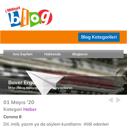
Blog Kategorileri
Ana Sayfam
Hakkımda
Bloglarım
Baver Ergun
http://blog.milliyet.com.tr/koseyazilarim
01 Mayıs '20
Kategori
Haber
Corona 8
Dil, imlâ, yazım ya da söylem kurallarını ihlâl edenleri