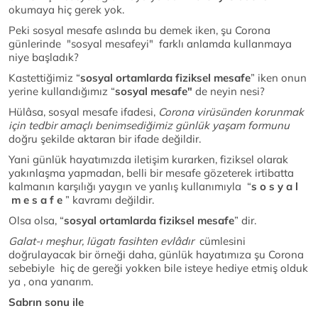
okumaya hiç gerek yok.
Peki sosyal mesafe aslında bu demek iken, şu Corona
günlerinde "sosyal mesafeyi" farklı anlamda kullanmaya
niye başladık?
Kastettiğimiz “
sosyal ortamlarda fiziksel mesafe
” iken onun
yerine kullandığımız “
sosyal mesafe"
de neyin nesi?
Hülâsa, sosyal mesafe ifadesi,
Corona virüsünden korunmak
için tedbir amaçlı benimsediğimiz günlük yaşam formunu
doğru şekilde aktaran bir ifade değildir.
Yani günlük hayatımızda iletişim kurarken, fiziksel olarak
yakınlaşma yapmadan, belli bir mesafe gözeterek irtibatta
kalmanın karşılığı yaygın ve yanlış kullanımıyla “
s o s y a l
m e s a f e
” kavramı değildir.
Olsa olsa, “
sosyal ortamlarda fiziksel mesafe
” dir.
Galat-ı meşhur, lügatı fasihten evlâdır
cümlesini
doğrulayacak bir örneği daha, günlük hayatımıza şu Corona
sebebiyle hiç de gereği yokken bile isteye hediye etmiş olduk
ya , ona yanarım.
Sabrın sonu ile