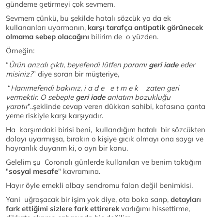
gündeme getirmeyi çok sevmem.
Sevmem çünkü, bu şekilde hatalı sözcük ya da ek
kullananları uyarmanın,
karşı tarafça antipatik görünecek
olmama sebep olacağını
bilirim de o yüzden.
Örneğin:
“
Ürün arızalı çıktı, beyefendi lütfen paramı
geri iade
eder
misiniz?
” diye soran bir müşteriye,
“
Hanımefendi bakınız, i a d e e t m e k zaten geri
vermektir. O sebeple
geri iade
anlatım bozukluğu
yaratır
”..şeklinde cevap veren dükkan sahibi, kafasına çanta
yeme riskiyle karşı karşıyadır.
Ha karşımdaki birisi beni, kullandığım hatalı bir sözcükten
dolayı uyarmışsa, bırakın o kişiye gıcık olmayı ona saygı ve
hayranlık duyarım ki, o ayrı bir konu.
Gelelim şu Coronalı günlerde kullanılan ve benim taktığım
"
sosyal mesafe
" kavramına.
Hayır öyle emekli albay sendromu falan değil benimkisi.
Yani uğraşacak bir işim yok diye, ota boka sarıp,
detayları
fark ettiğimi sizlere fark ettirerek
varlığımı hissettirme,