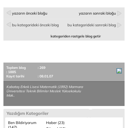
yazarın önceki bloğu
yazarın sonraki bloğu
bu kategorideki önceki blog
bu kategorideki sonraki blog
kategoriden rastgele blog getir
Toplam blog
: 269
: 1885
Kayıt tarihi
: 08.01.07
Kabataş Erkek Lisesi Matematik (1992) Marmara
Üniversitesi Teknik Bilimler Meslek Yüksekokulu
Mak..
Yazdığım Kategoriler
Ben Bildiriyorum
Haber (23)
(147)