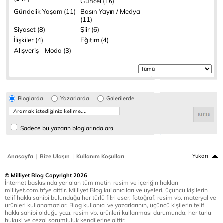
Güncel (16)
Gündelik Yaşam (11)
Basın Yayın / Medya
(11)
Siyaset (8)
Şiir (6)
İlişkiler (4)
Eğitim (4)
Alışveriş - Moda (3)
Bloglarda
Yazarlarda
Galerilerde
Sadece bu yazarın bloglarında ara
|
|
Yukarı
Anasayfa
Bize Ulaşın
Kullanım Koşulları
© Milliyet Blog Copyright 2026
İnternet baskısında yer alan tüm metin, resim ve içeriğin hakları
milliyet.com.tr'ye aittir. Milliyet Blog kullanıcıları ve üyeleri, üçüncü kişilerin
telif hakkı sahibi bulunduğu her türlü fikri eser, fotoğraf, resim vb. materyal ve
ürünleri kullanamazlar. Blog kullanıcı ve yazarlarının, üçüncü kişilerin telif
hakkı sahibi olduğu yazı, resim vb. ürünleri kullanması durumunda, her türlü
hukuki ve cezai sorumluluk kendilerine aittir.