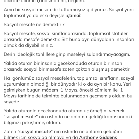
dikkate alınma çabasında hiç değilim.
Ama bir sosyal mesafedir tutturmuşuz gidiyoruz. Sosyal yani
toplumsal ya da eski deyişle
içtimaî.
Sosyal mesafe ne demektir ?
Sosyal mesafe, sosyal sınıflar arasında, toplumsal statüler
arasında mesafe demektir. Siz buna ayrı dünyaların insanları
olmak da diyebilirsiniz.
Derin ideolojik tahlillere girip meseleyi sulandırmayacağım.
Yalıda oturan bir insanla gecekonduda oturan bir insan
arasında sosyal bir mesafe zaten çoktan oluşmuş demektir.
Ha gönlümüz sosyal mesafelerin, toplumsal sınıfların, sosyal
uçurumların olmadığı bir dünyadır ki o da ayrı bir konu. Yeri
gelmişken bugün mâdem 1 Mayıs, önceki cümlem ile 1
Mayıs tarihine de telmihte bulunmadan geçmemiş oldum bu
sayede…
Yalıda oturanla gecekonduda oturan uç örneğini vererek
"sosyal mesafe" nin aslında ne anlama geldiği konusundaki
bilginizi pekiştirmiş oldum.
Zaten "
sosyal mesafe
" nin aslında ne anlama geldiğini
bilmek için sosyolog olmaya ya da
Anthony Giddens