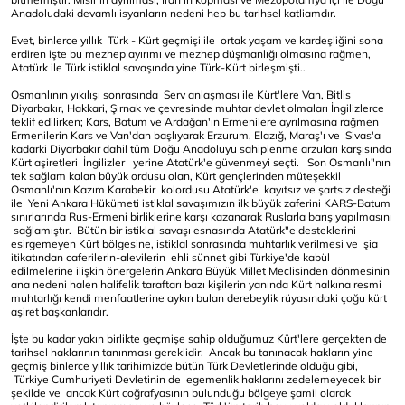
Anadoludaki devamlı isyanların nedeni hep bu tarihsel katliamdır.
Evet, binlerce yıllık Türk - Kürt geçmişi ile ortak yaşam ve kardeşliğini sona
erdiren işte bu mezhep ayırımı ve mezhep düşmanlığı olmasına rağmen,
Atatürk ile Türk istiklal savaşında yine Türk-Kürt birleşmişti..
Osmanlının yıkılışı sonrasında Serv anlaşması ile Kürt'lere Van, Bitlis
Diyarbakır, Hakkari, Şırnak ve çevresinde muhtar devlet olmaları İngilizlerce
teklif edilirken; Kars, Batum ve Ardağan'ın Ermenilere ayrılmasına rağmen
Ermenilerin Kars ve Van'dan başlıyarak Erzurum, Elazığ, Maraş'ı ve Sivas'a
kadarki Diyarbakır dahil tüm Doğu Anadoluyu sahiplenme arzuları karşısında
Kürt aşiretleri İngilizler yerine Atatürk'e güvenmeyi seçti. Son Osmanlı"nın
tek sağlam kalan büyük ordusu olan, Kürt gençlerinden müteşekkil
Osmanlı'nın Kazım Karabekir kolordusu Atatürk'e kayıtsız ve şartsız desteği
ile Yeni Ankara Hükümeti istiklal savaşımızın ilk büyük zaferini KARS-Batum
sınırlarında Rus-Ermeni birliklerine karşı kazanarak Ruslarla barış yapılmasını
sağlamıştır. Bütün bir istiklal savaşı esnasında Atatürk"e desteklerini
esirgemeyen Kürt bölgesine, istiklal sonrasında muhtarlık verilmesi ve şia
itikatından caferilerin-alevilerin ehli sünnet gibi Türkiye'de kabül
edilmelerine ilişkin önergelerin Ankara Büyük Millet Meclisinden dönmesinin
ana nedeni halen halifelik taraftarı bazı kişilerin yanında Kürt halkına resmi
muhtarlığı kendi menfaatlerine aykırı bulan derebeylik rüyasındaki çoğu kürt
aşiret başkanlarıdır.
İşte bu kadar yakın birlikte geçmişe sahip olduğumuz Kürt'lere gerçekten de
tarihsel haklarının tanınması gereklidir. Ancak bu tanınacak hakların yine
geçmiş binlerce yıllık tarihimizde bütün Türk Devletlerinde olduğu gibi,
Türkiye Cumhuriyeti Devletinin de egemenlik haklarını zedelemeyecek bir
şekilde ve ancak Kürt coğrafyasının bulunduğu bölgeye şamil olarak