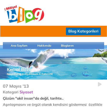
Blog Kategorileri
Ana Sayfam
Hakkımda
Bloglarım
Kemal Bozoglu
http://blog.milliyet.com.tr/labirent
07 Mayıs '13
Kategori
Siyaset
Çözüm "akil insan"da değil, tarihte..
Aşırılaşmasını ve örgüt olarak kendisini göstermesi özellikle