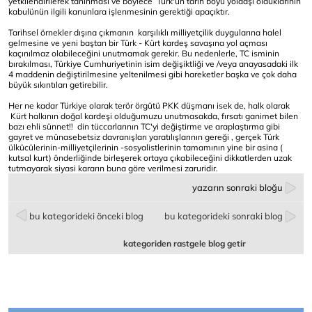
yetkilendirilerek tanınması ve böylece Türk'ün tarih boyu yoldaşı olduklarının
kabulünün ilgili kanunlara işlenmesinin gerektiği apaçıktır.
Tarihsel örnekler dışına çıkmanın karşılıklı milliyetçilik duygularına halel
gelmesine ve yeni baştan bir Türk - Kürt kardeş savaşına yol açması
kaçınılmaz olabileceğini unutmamak gerekir. Bu nedenlerle, TC isminin
bırakılması, Türkiye Cumhuriyetinin isim değişiktliği ve /veya anayasadaki ilk
4 maddenin değiştirilmesine yeltenilmesi gibi hareketler başka ve çok daha
büyük sıkıntıları getirebilir.
Her ne kadar Türkiye olarak terör örgütü PKK düşmanı isek de, halk olarak
Kürt halkının doğal kardeşi olduğumuzu unutmasakda, fırsatı ganimet bilen
bazı ehli sünnet!! din tüccarlarının TC'yi değiştirme ve araplaştırma gibi
gayret ve münasebetsiz davranışları yaratılışlarının gereği , gerçek Türk
ülkücülerinin-milliyetçilerinin -sosyalistlerinin tamamının yine bir asina (
kutsal kurt) önderliğinde birleşerek ortaya çıkabileceğini dikkatlerden uzak
tutmayarak siyasi kararın buna göre verilmesi zaruridir.
yazarın sonraki bloğu
bu kategorideki önceki blog
bu kategorideki sonraki blog
kategoriden rastgele blog getir