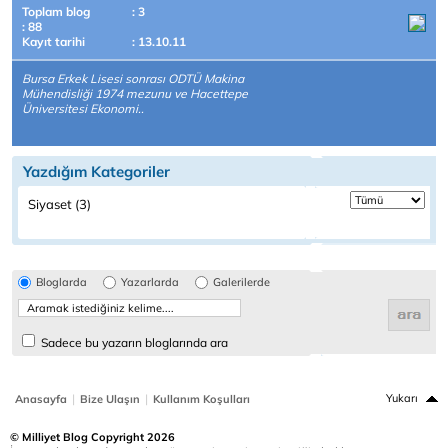
Toplam blog
: 3
: 88
Kayıt tarihi
: 13.10.11
Bursa Erkek Lisesi sonrası ODTÜ Makina
Mühendisliği 1974 mezunu ve Hacettepe
Üniversitesi Ekonomi..
Yazdığım Kategoriler
Siyaset (3)
Bloglarda
Yazarlarda
Galerilerde
Sadece bu yazarın bloglarında ara
|
|
Yukarı
Anasayfa
Bize Ulaşın
Kullanım Koşulları
© Milliyet Blog Copyright 2026