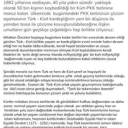
1982 yıllarına rastlayan, 40 yıla yakın süredir yaklaşık
olarak 50 bin kişinin kaybedildiği bir Kürt-PKK terörüne
maruz kalan ülkemizde bugünlerdeki PKK terörünün çözüm
aşamasının Türk - Kürt kardeşliğinin yeni bir düşünce ile
yeniden tesisi ile çözüme kavuşturulabileceğine ilişkin
umutların gün geçtikçe çoğaldığını hep birlikte izliyoruz.
Milattan Önceleri başlayıp bugünlere kadar tarihin her evresinde devam ettiği
görülen Türk - Kürt birlikte yaşam ve kardeşliğinin evvel emirde halen devam
ettiği her ne kadar iddia edilsede, kendi hayat tarzlarından ve sosyo-
ekonomik durumlarından memnun olmıyan Kürt topluluklarının kendi
ifadeleri ile terör değil amma; İrlanda milliyetçiliği gibi bir kürt millyetçiliği
bağlamında isyan ve baş kaldırıda bulunduklarını kabül ettiklerini ulusal
haberlerde izliyoruz.
Şimdiki mesele ise hem Türk ve hem de Kürt şeref ve haysiyeti ile
önceliklerine halel getirmeden binlerce yıllık ortak geçmiş tarihimizde olduğu
gibi bir ulusal ortaklığın ortaya konulup isimlendirilmesi konusu olduğu
görülmektedir. Esasen de Türk-Kürt ortak yaşam geçmişimize baktığımızda
ise Akil insan olma gereği duymadan!!, "Tarih bir tekerrürden ibarettir"
sözünü hatırlayıp,bu konunun çözüm şekli ve yolunu bulabiliriz.
Kürtler milattan öncesi tarihlerde ilk görüldükleri Kafkas dağlarından ve daha
sonra normal yaşam sürecinde yoğun olarak yer aldıkları güney İran ve
hindistan yolu üzeri dağlardaki mekanlarında hep Türk kavimlerine komşu
olarak ortak bir yaşam sürdürerek İran dağları dışındaki yaşamlarında ise
İslam kahramanı, hazmani kürtlerinden Selahaddin Eyyübi Han'ın islam
Eyyübi Devleti ( 1171 - 1252 ) haricinde, hep Türk kavimlerinin ismen idaresi
altında ve onların yönetimlerine katkıda bulunarak bir yaşam tarzı