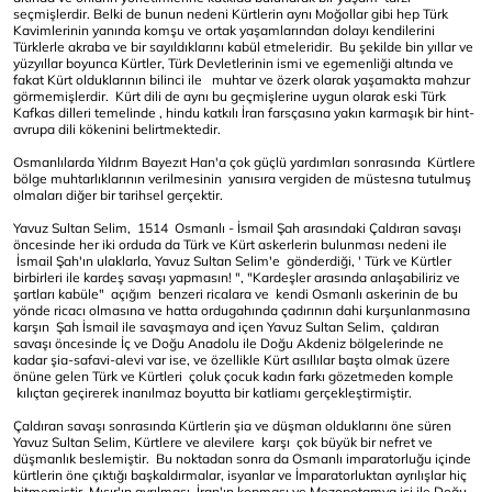
seçmişlerdir. Belki de bunun nedeni Kürtlerin aynı Moğollar gibi hep Türk
Kavimlerinin yanında komşu ve ortak yaşamlarından dolayı kendilerini
Türklerle akraba ve bir sayıldıklarını kabül etmeleridir. Bu şekilde bin yıllar ve
yüzyıllar boyunca Kürtler, Türk Devletlerinin ismi ve egemenliği altında ve
fakat Kürt olduklarının bilinci ile muhtar ve özerk olarak yaşamakta mahzur
görmemişlerdir. Kürt dili de aynı bu geçmişlerine uygun olarak eski Türk
Kafkas dilleri temelinde , hindu katkılı İran farsçasına yakın karmaşık bir hint-
avrupa dili kökenini belirtmektedir.
Osmanlılarda Yıldrım Bayezıt Han'a çok güçlü yardımları sonrasında Kürtlere
bölge muhtarlıklarının verilmesinin yanısıra vergiden de müstesna tutulmuş
olmaları diğer bir tarihsel gerçektir.
Yavuz Sultan Selim, 1514 Osmanlı - İsmail Şah arasındaki Çaldıran savaşı
öncesinde her iki orduda da Türk ve Kürt askerlerin bulunması nedeni ile
İsmail Şah'ın ulaklarla, Yavuz Sultan Selim'e gönderdiği, ' Türk ve Kürtler
birbirleri ile kardeş savaşı yapmasın! ", "Kardeşler arasında anlaşabiliriz ve
şartları kabüle" açığım benzeri ricalara ve kendi Osmanlı askerinin de bu
yönde ricacı olmasına ve hatta ordugahında çadırının dahi kurşunlanmasına
karşın Şah İsmail ile savaşmaya and içen Yavuz Sultan Selim, çaldıran
savaşı öncesinde İç ve Doğu Anadolu ile Doğu Akdeniz bölgelerinde ne
kadar şia-safavi-alevi var ise, ve özellikle Kürt asıllılar başta olmak üzere
önüne gelen Türk ve Kürtleri çoluk çocuk kadın farkı gözetmeden komple
kılıçtan geçirerek inanılmaz boyutta bir katliamı gerçekleştirmiştir.
Çaldıran savaşı sonrasında Kürtlerin şia ve düşman olduklarını öne süren
Yavuz Sultan Selim, Kürtlere ve alevilere karşı çok büyük bir nefret ve
düşmanlık beslemiştir. Bu noktadan sonra da Osmanlı imparatorluğu içinde
kürtlerin öne çıktığı başkaldırmalar, isyanlar ve İmparatorluktan ayrılışlar hiç
bitmemiştir. Mısır'ın ayrılması, İran'ın kopması ve Mezopotamya içi ile Doğu