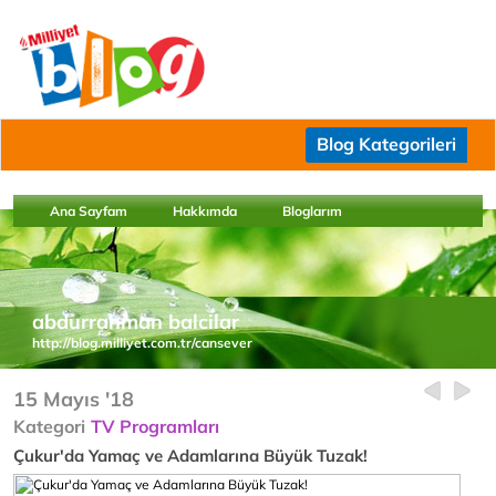
Blog Kategorileri
Ana Sayfam
Hakkımda
Bloglarım
abdurrahman balcilar
http://blog.milliyet.com.tr/cansever
15 Mayıs '18
Kategori
TV Programları
Çukur'da Yamaç ve Adamlarına Büyük Tuzak!