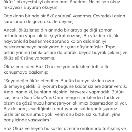
öküz” hikayesini iyi okumalarını öneririm. Ne mi sarı öküz
hikayesi? Buyurun okuyun.
Otlakların birinde bir öküz sürüsü yaşarmış. Çevredeki aslan
sürüsünün de gözü öküzlerdeymiş.
Ancak, öküzler saldırı anında bir araya geldiği zaman,
aslanların yapacak bir şeyi kalmazmış. Bu yüzden küçük
hayvanlarla beslenmek zorunda kalan aslanlar, iyi
beslenememeye başlayınca bir çare düşünmüşler. Topal
aslan yanına bir iki aslanı da alarak, beyaz bayrak çekmiş ve
öküz sürüsüne yanaşmış.
Öküzlerin lideri Boz Öküz ve yanındakilere tatlı dille
konuşmaya başlamış:
"Saygıdeğer öküz efendiler. Bugün buraya sizden özür
dilemeye geldik. Biliyorum bugüne kadar sizlere zarar verdik.
Ama inanın ki, bunların hiçbirini isteyerek yapmadık. Bütün
suç hep o Sarı Öküz''de. Onun rengi sizinkilerden farklı ve
bizim de gözümüzü kamaştırıyor, aklımızı başımızdan alıyor.
Biz de barışseverliğimizi unutuyor ve saldırganlaşıyoruz.
Sizle bir sorunumuz yok. Verin onu bize, siz kurtulun, yine
barış içinde yaşayalım."
Boz Öküz ve heyeti bu sözler üzerine aralarında tartışmış ve