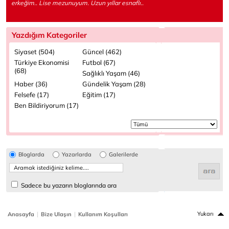
erkeğim.. Lise mezunuyum. Uzun yıllar esnaflı..
Yazdığım Kategoriler
Siyaset (504)
Güncel (462)
Türkiye Ekonomisi
Futbol (67)
(68)
Sağlıklı Yaşam (46)
Haber (36)
Gündelik Yaşam (28)
Felsefe (17)
Eğitim (17)
Ben Bildiriyorum (17)
Bloglarda
Yazarlarda
Galerilerde
Sadece bu yazarın bloglarında ara
|
|
Yukarı
Anasayfa
Bize Ulaşın
Kullanım Koşulları