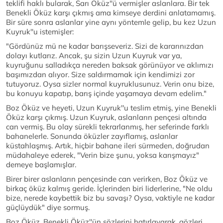
teklifi haklı bularak, Sarı Öküz''ü vermişler aslanlara. Bir tek
Benekli Öküz karşı çıkmış ama kimseye derdini anlatamamış.
Bir süre sonra aslanlar yine aynı yöntemle gelip, bu kez Uzun
Kuyruk''u istemişler:
"Gördünüz mü ne kadar barışseveriz. Sizi de kararınızdan
dolayı kutlarız. Ancak, şu sizin Uzun Kuyruk var ya,
kuyruğunu salladıkça nereden baksak görünüyor ve aklımızı
başımızdan alıyor. Size saldırmamak için kendimizi zor
tutuyoruz. Oysa sizler normal kuyruklusunuz. Verin onu bize,
bu konuyu kapatıp, barış içinde yaşamaya devam edelim."
Boz Öküz ve heyeti, Uzun Kuyruk''u teslim etmiş, yine Benekli
Öküz karşı çıkmış. Uzun Kuyruk, aslanların pençesi altında
can vermiş. Bu olay sürekli tekrarlanmış, her seferinde farklı
bahanelerle. Sonunda öküzler zayıflamış, aslanlar
küstahlaşmış. Artık, hiçbir bahane ileri sürmeden, doğrudan
müdahaleye ederek, "Verin bize şunu, yoksa karışmayız"
demeye başlamışlar.
Birer birer aslanların pençesinde can verirken, Boz Öküz ve
birkaç öküz kalmış geride. İçlerinden biri liderlerine, "Ne oldu
bize, nerede kaybettik biz bu savaşı? Oysa, vaktiyle ne kadar
güçlüydük" diye sormuş.
Boz Öküz, Benekli Öküz''ün sözlerini hatırlayarak, gözleri