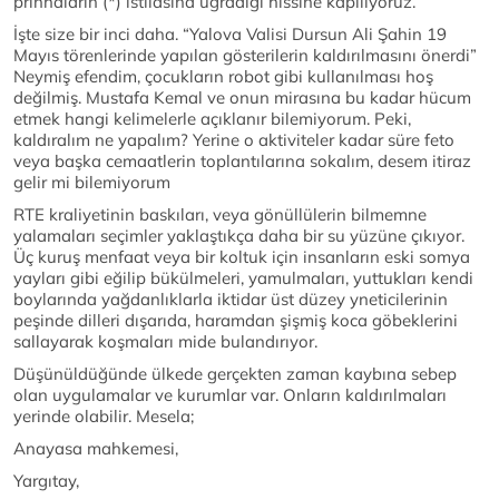
prinhaların (*) istilasına uğradığı hissine kapılıyoruz.
İşte size bir inci daha. “Yalova Valisi Dursun Ali Şahin 19
Mayıs törenlerinde yapılan gösterilerin kaldırılmasını önerdi”
Neymiş efendim, çocukların robot gibi kullanılması hoş
değilmiş. Mustafa Kemal ve onun mirasına bu kadar hücum
etmek hangi kelimelerle açıklanır bilemiyorum. Peki,
kaldıralım ne yapalım? Yerine o aktiviteler kadar süre feto
veya başka cemaatlerin toplantılarına sokalım, desem itiraz
gelir mi bilemiyorum
RTE kraliyetinin baskıları, veya gönüllülerin bilmemne
yalamaları seçimler yaklaştıkça daha bir su yüzüne çıkıyor.
Üç kuruş menfaat veya bir koltuk için insanların eski somya
yayları gibi eğilip bükülmeleri, yamulmaları, yuttukları kendi
boylarında yağdanlıklarla iktidar üst düzey yneticilerinin
peşinde dilleri dışarıda, haramdan şişmiş koca göbeklerini
sallayarak koşmaları mide bulandırıyor.
Düşünüldüğünde ülkede gerçekten zaman kaybına sebep
olan uygulamalar ve kurumlar var. Onların kaldırılmaları
yerinde olabilir. Mesela;
Anayasa mahkemesi,
Yargıtay,