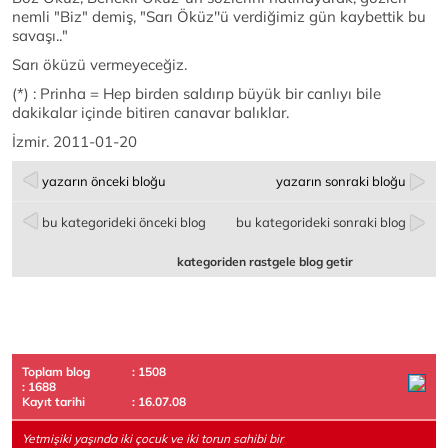
nemli "Biz" demiş, "Sarı Öküz''ü verdiğimiz gün kaybettik bu
savaşı.."
Sarı öküzü vermeyeceğiz.
(*) : Prinha = Hep birden saldırıp büyük bir canlıyı bile
dakikalar içinde bitiren canavar balıklar.
İzmir. 2011-01-20
yazarın önceki bloğu
yazarın sonraki bloğu
bu kategorideki önceki blog
bu kategorideki sonraki blog
kategoriden rastgele blog getir
Toplam blog
: 1508
: 1688
Kayıt tarihi
: 16.07.08
Yetmişiki yaşında iki çocuk ve iki torun sahibi bir