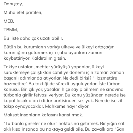
Danıştay,
Muhalefet partileri,
MEB,
TBMM,
Bu liste daha çok uzatılabilir.
Bütün bu kurumların varlığı ülkeye ve ülkeyi ortaçağın
karanlığına götürmek için çabalayanlara zaman
kaybettiriyor. Kaldıralım gitsin.
Takiye ustaları, mehter yürüyüşü yapanlar, ülkeyi
sürüklemeye çalıştıkları cahiliye dönemi için zaman zaman
başarılı adımlar da atıyorlar. Ne dedi birisi? “Hazmettire
hazmettire” Bu taktiği de sürekli uyguluyorlar. İşte türban
konusu. Biri çıkıyor, yasaları hiçe sayıp bilmem ne sınavına
türbanla girilir fetvası veriyor. Bu konu yüzünden nerede ise
kapatılacak olan iktidar partisinden ses yok. Nerede ise zil
takıp oynayacaklar. Mahkeme hayır diyor.
Maksat insanların kafasını karıştırmak.
“Türbanla girseler ne olur” noktasına getirmek. Bir yığın saf,
aklı kısa insanda bu noktaya geldi bile. Bu zavallılara “Sarı