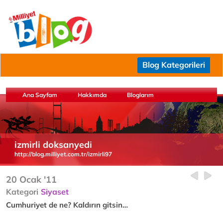
Blog Kategorileri
Ana Sayfam
Hakkımda
Bloglarım
izmirli doksanyedi
http://blog.milliyet.com.tr/izmirli97
20 Ocak '11
Kategori
Siyaset
Cumhuriyet de ne? Kaldırın gitsin…