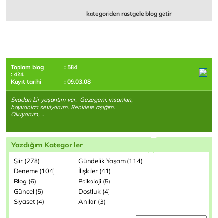
kategoriden rastgele blog getir
Toplam blog
: 584
: 424
Kayıt tarihi
: 09.03.08
Sıradan bir yaşantım var. Gezegeni, insanları,
hayvanları seviyorum. Renklere aşığım.
Okuyorum, ..
Yazdığım Kategoriler
Şiir (278)
Gündelik Yaşam (114)
Deneme (104)
İlişkiler (41)
Blog (6)
Psikoloji (5)
Güncel (5)
Dostluk (4)
Siyaset (4)
Anılar (3)