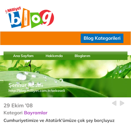
Blog Kategorileri
Ana Sayfam
Hakkımda
Bloglarım
Şennur Köseli
http://blog.milliyet.com.tr/sekoseli
29 Ekim '08
Kategori
Bayramlar
Cumhuriyetimize ve Atatürk'ümüze çok şey borçluyuz