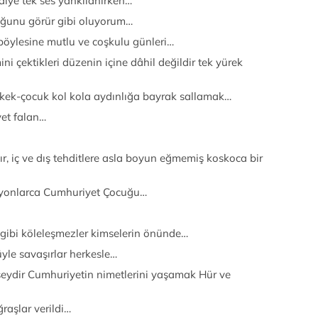
iye tek ses yankılanırken…
duğunu görür gibi oluyorum…
 böylesine mutlu ve coşkulu günleri…
i çektikleri düzenin içine dâhil değildir tek yürek
erkek-çocuk kol kola aydınlığa bayrak sallamak…
yet falan…
r, iç ve dış tehditlere asla boyun eğmemiş koskoca bir
lyonlarca Cumhuriyet Çocuğu…
 gibi köleleşmezler kimselerin önünde…
üyle savaşırlar herkesle…
 şeydir Cumhuriyetin nimetlerini yaşamak Hür ve
raşlar verildi…