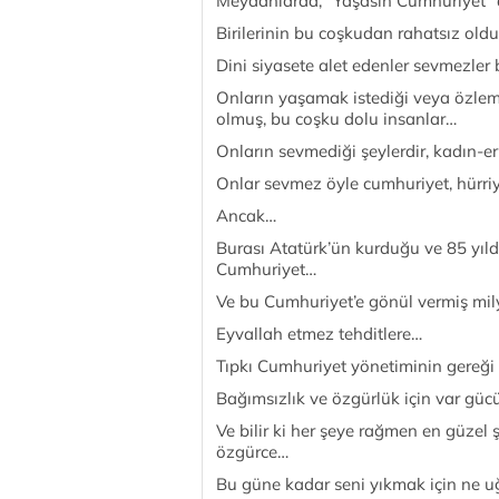
Meydanlarda, “Yaşasın Cumhuriyet” d
Birilerinin bu coşkudan rahatsız ol
Dini siyasete alet edenler sevmezler
Onların yaşamak istediği veya özlemin
olmuş, bu coşku dolu insanlar…
Onların sevmediği şeylerdir, kadın-
Onlar sevmez öyle cumhuriyet, hürri
Ancak…
Burası Atatürk’ün kurduğu ve 85 yıldı
Cumhuriyet…
Ve bu Cumhuriyet’e gönül vermiş mi
Eyvallah etmez tehditlere…
Tıpkı Cumhuriyet yönetiminin gereği
Bağımsızlık ve özgürlük için var güc
Ve bilir ki her şeye rağmen en güzel
özgürce…
Bu güne kadar seni yıkmak için ne uğ