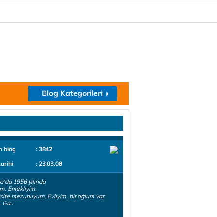
Blog Kategorileri
m blog
: 3842
tarihi
: 23.03.08
a'da 1956 yılında
m. Emekliyim,
site mezunuyum. Evliyim, bir oğlum var
 Gü..