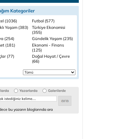
ığım Kategoriler
el (1036)
Futbol (577)
ıklı Yaşam (383)
Türkiye Ekonomisi
(355)
a (254)
Gündelik Yaşam (235)
set (181)
Ekonomi - Finans
(125)
lar (77)
Doğal Hayat / Çevre
(66)
glarda
Yazarlarda
Galerilerde
ece bu yazarın bloglarında ara