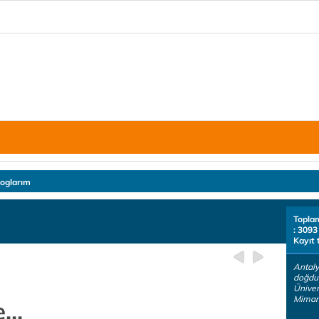
loglarım
Topla
: 3093
Kayıt 
Antaly
doğdu
Üniver
Mimar.
...