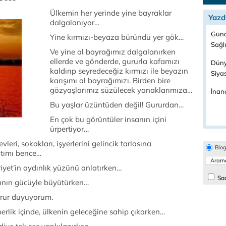
Ülkemin her yerinde yine bayraklar
Yazd
dalgalanıyor…
Günc
Yine kırmızı-beyaza büründü yer gök…
Sağl
Ve yine al bayrağımız dalgalanırken
ellerde ve gönderde, gururla kafamızı
Düny
kaldırıp seyredeceğiz kırmızı ile beyazın
Siya
karışımı al bayrağımızı. Birden bire
gözyaşlarımız süzülecek yanaklarımıza…
İnanç
Bu yaşlar üzüntüden değil! Gururdan…
En çok bu görüntüler insanın içini
ürpertiyor…
vleri, sokakları, işyerlerini gelincik tarlasına
Blo
atımı bence…
yet’in aydınlık yüzünü anlatırken…
Sad
ğının gücüyle büyütürken…
urur duyuyorum.
berlik içinde, ülkenin geleceğine sahip çıkarken…