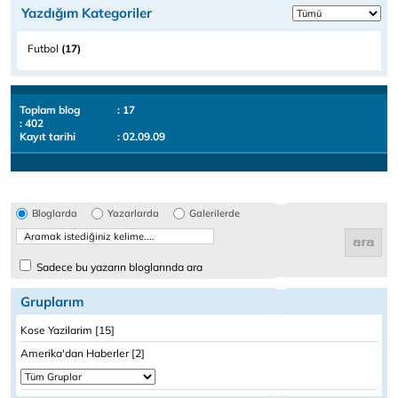
Yazdığım Kategoriler
Futbol
(17)
Toplam blog
: 17
: 402
Kayıt tarihi
: 02.09.09
Bloglarda
Yazarlarda
Galerilerde
Sadece bu yazarın bloglarında ara
Gruplarım
Kose Yazilarim [15]
Amerika'dan Haberler [2]