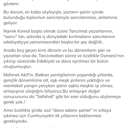
gösterir.
Bu durum, en kaba söyleyişle, yazarın-şairin içinde
bulunduğu toplumun sancılarıyla sancılanması, anlamına
geliyor.
Namık Kemal başta olmak üzere Tanzimat yazarlarının,
"sancı" ları, aslında iç dünyadaki kırılmaların sancılarının
edebiyatçıya yansımasından başka bir şey değildi..
Arada boş geçen kimi dönem ve bu dönemlerin şair ve
yazarları olsa da, Tanzımattan sonra ve özellikle Osmanlı'nın
yıkılışı sürecinde Edebiyat ve dava ayrılmaz bir bütün
oluşturmuştur.
Mehmet Akif'in, Balkan yenilgilerinin yaşandığı yıllarda,
gençlik dönemlirine ait, aşk-meşk şiirlerini yaktığını ve
memleket yangın yeriyken şairin aşkla meşkle işi olmaz,
anlayışına ulaştığını biliyoruz.Bu anlayışın doğal
sonucununu da "Safahat" gibi bir eser olduğunu söylemeye
gerek yok..!
Ama özellikle şiirde, asıl "dava adamı şairler" in ortaya
çıkması için Cumhuriyetin ilk yıllarının beklenmesi
gerekiyordu.