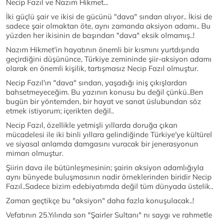
Necip Fazıl ve Nazım Hikmet...
İki güçlü şair ve ikisi de gücünü "dava" sından alıyor.. İkisi de
sadece şair olmaktan öte, aynı zamanda aksiyon adamı.. Bu
yüzden her ikisinin de başından "dava" eksik olmamış..!
Nazım Hikmet'in hayatının önemli bir kısmını yurtdışında
geçirdiğini düşününce, Türkiye zemininde şiir-aksiyon adamı
olarak en önemli kişilik, tartışmasız Necip Fazıl olmuştur.
Necip Fazıl'ın "dava" sından, yaşadığı iniş çıkışlardan
bahsetmeyeceğim. Bu yazının konusu bu değil çünkü..Ben
bugün bir yöntemden, bir hayat ve sanat üslubundan söz
etmek istiyorum; içerikten değil..
Necip Fazıl, özellikle yetmişli yıllarda doruğa çıkan
mücadelesi ile iki binli yıllara gelindiğinde Türkiye'ye kültürel
ve siyasal anlamda damgasını vuracak bir jenerasyonun
mimarı olmuştur.
Şiirin dava ile bütünleşmesinin; şairin aksiyon adamlığıyla
aynı bünyede buluşmasının nadir örneklerinden biridir Necip
Fazıl..Sadece bizim edebiyatımda değil tüm dünyada üstelik..
Zaman geçtikçe bu "aksiyon" daha fazla konuşulacak..!
Vefatının 25.Yılında son "Şairler Sultanı" nı saygı ve rahmetle