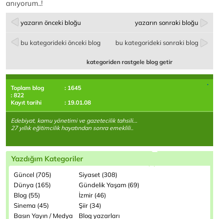
anıyorum..!
yazarın önceki bloğu
yazarın sonraki bloğu
bu kategorideki önceki blog
bu kategorideki sonraki blog
kategoriden rastgele blog getir
Toplam blog
: 1645
: 822
Kayıt tarihi
: 19.01.08
Edebiyat, kamu yönetimi ve gazetecilik tahsili...
27 yıllık eğitimcilik hayatından sonra emeklili..
Yazdığım Kategoriler
Güncel (705)
Siyaset (308)
Dünya (165)
Gündelik Yaşam (69)
Blog (55)
İzmir (46)
Sinema (45)
Şiir (34)
Basın Yayın / Medya
Blog yazarları