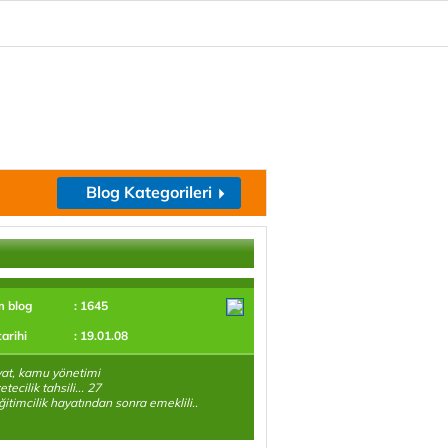
Blog Kategorileri
m blog
: 1645
tarihi
: 19.01.08
at, kamu yönetimi
tecilik tahsili... 27
eğitimcilik hayatından sonra emeklili..