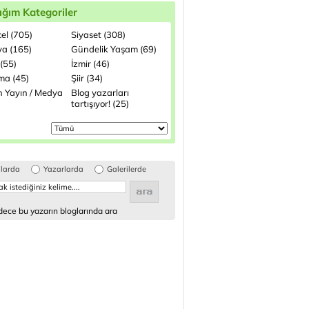
ığım Kategoriler
el (705)
Siyaset (308)
a (165)
Gündelik Yaşam (69)
(55)
İzmir (46)
ma (45)
Şiir (34)
n Yayın / Medya
Blog yazarları
tartışıyor! (25)
glarda
Yazarlarda
Galerilerde
ece bu yazarın bloglarında ara