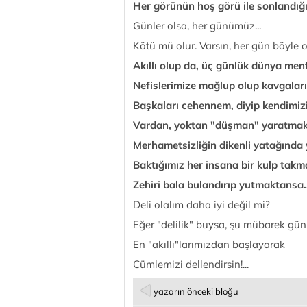
Her görünün hoş görü ile sonlandığı.
Günler olsa, her günümüz...
Kötü mü olur. Varsın, her gün böyle o
Akıllı olup da, üç günlük dünya menfa
Nefislerimize mağlup olup kavgaları
Başkaları cehennem, diyip kendimi
Vardan, yoktan "düşman" yaratmak
Merhametsizliğin dikenli yatağında
Baktığımız her insana bir kulp takm
Zehiri bala bulandırıp yutmaktansa..
Deli olalım daha iyi değil mi?
Eğer "delilik" buysa, şu mübarek günl
En "akıllı"larımızdan başlayarak
Cümlemizi dellendirsin!...
yazarın önceki bloğu