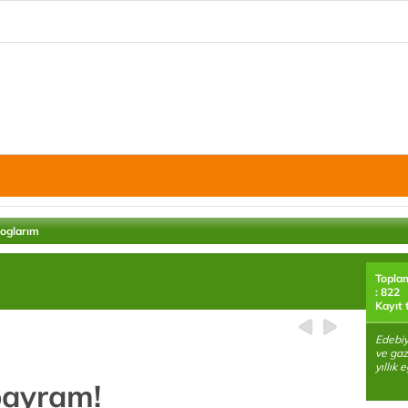
loglarım
Topla
: 822
Kayıt 
Edebiy
ve gaze
yıllık 
bayram!