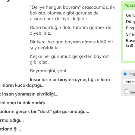
Yazd
"Deliye her gün bayram" atasözümüz, ilk
bakışta, olumsuz gibi görünse de
Günc
aslında pek de öyle değildir.
Düny
Buna bardağın dolu tarafını görmek de
Blog 
diyebiliriz.
Sine
Bası
Bir kere, her gün bayram olması kötü bir
(28)
şey değildir ki...
Keşke her günümüz gerçekten bayram
gibi olsa...
Bayram gibi, yani:
Blo
İnsanların birbiriyle kaynaştığı; ellerin
ınların kucaklaştığı...
Sad
 insan yanımızın sivrildiği...
allanıp budaklandığı...
nların gerçek bir "dost" gibi göründüğü...
rmaladığı...
tlandığı...