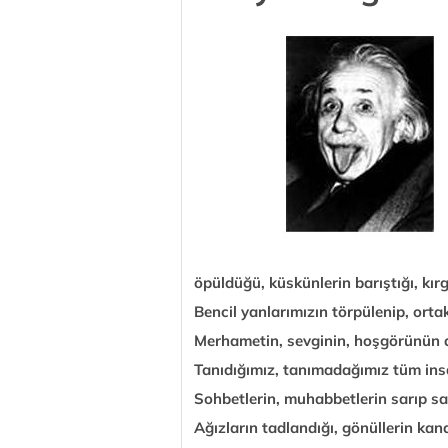
öpüldüğü, küskünlerin barıştığı, kırg
Bencil yanlarımızın törpülenip, ortak
Merhametin, sevginin, hoşgörünün d
Tanıdığımız, tanımadağımız tüm insa
Sohbetlerin, muhabbetlerin sarıp sa
Ağızların tadlandığı, gönüllerin kana