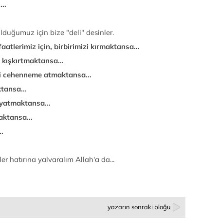
..
lduğumuz için bize "deli" desinler.
atlerimiz için, birbirimizi kırmaktansa...
 kışkırtmaktansa...
zi cehenneme atmaktansa...
tansa...
 yatmaktansa...
aktansa...
.
er hatırına yalvaralım Allah'a da...
yazarın sonraki bloğu