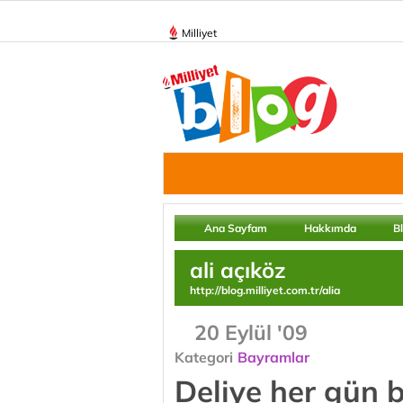
Milliyet
Ana Sayfam
Hakkımda
B
ali açıköz
http://blog.milliyet.com.tr/alia
20 Eylül '09
Kategori
Bayramlar
Deliye her gün 