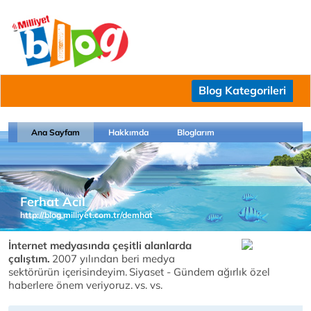
Blog Kategorileri
Ana Sayfam
Hakkımda
Bloglarım
Ferhat Acil
http://blog.milliyet.com.tr/demhat
İnternet medyasında çeşitli alanlarda
çalıştım.
2007 yılından beri medya
sektörürün içerisindeyim.
Siyaset - Gündem ağırlık özel
haberlere önem veriyoruz.
vs. vs.