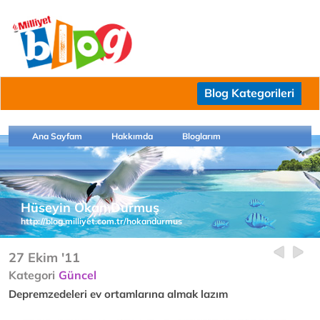
Blog Kategorileri
Ana Sayfam
Hakkımda
Bloglarım
Hüseyin Okan Durmuş
http://blog.milliyet.com.tr/hokandurmus
27 Ekim '11
Kategori
Güncel
Depremzedeleri ev ortamlarına almak lazım