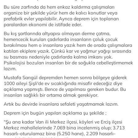
Bu süre zarfında da hem enkaz kaldırma çalışmaları
organize bir şekilde yürür hem de kalıcı konutlar veya
prefabrik evler yapılabilir. Ayrıca deprem için toplanan
paralardan ekonomi de istifade eder.
Bu kış şartlarında altyapısı olmayan derme çatma,
hemencecik kurulan çadırlarda insanların çoluk çocuk
bırakılması hem o insanlara yazık hem de orada çalışmalara
katılan ekiplere yazık. Çünkü kar ve yağmur yağışı sırasında
su basması nedeniyle çadırlarda kalma imkanı yok.
Psikolojisi bozulan insanları bir de soğukla cebelleştirmemek
lazım.
Mustafa Sarıgül depremden hemen sonra bölgeye giderek
1000 aileyi Şişli'de ev sıcaklığında misafir edeceğiz diye
açıklama yapmıştı. Bence de yapılması gereken budur. Bu
insanları sağlıklı bir ortama almak gerekiyor.
Artık bu devirde insanlara sefaleti yaşatmamak lazım.
Deprem için bugün yapılan açıklama şu şekilde ;
“Şu ana kadar Van ili Merkez ilçesi, köyleri ve Erciş ilçesi
Merkez mahallelerinde 7.069 bina incelenmiş olup; 3.713
hasarlı-oturulamaz bina (5.250 hane), 2.209 hasarlı-