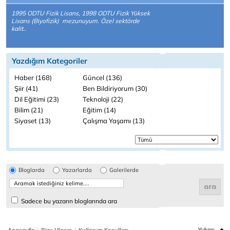
1995 ODTU Fizik Lisans, 1998 ODTU Fizik Yüksek
Lisans (Biyofizik) mezunuyum. Özel sektörde
kalit..
Yazdığım Kategoriler
Haber (168)
Güncel (136)
Şiir (41)
Ben Bildiriyorum (30)
Dil Eğitimi (23)
Teknoloji (22)
Bilim (21)
Eğitim (14)
Siyaset (13)
Çalışma Yaşamı (13)
Bloglarda
Yazarlarda
Galerilerde
Sadece bu yazarın bloglarında ara
|
|
Yukarı