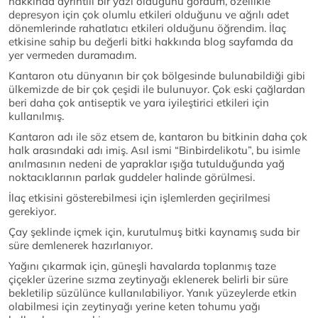
hakkında ayrıntılı bir yazı olduğunu gördüm, özellikle
depresyon için çok olumlu etkileri olduğunu ve ağrılı adet
dönemlerinde rahatlatıcı etkileri olduğunu öğrendim. İlaç
etkisine sahip bu değerli bitki hakkında blog sayfamda da
yer vermeden duramadım.
Kantaron otu dünyanın bir çok bölgesinde bulunabildiği gibi
ülkemizde de bir çok çeşidi ile bulunuyor. Çok eski çağlardan
beri daha çok antiseptik ve yara iyileştirici etkileri için
kullanılmış.
Kantaron adı ile söz etsem de, kantaron bu bitkinin daha çok
halk arasındaki adı imiş. Asıl ismi “Binbirdelikotu”, bu isimle
anılmasının nedeni de yapraklar ışığa tutulduğunda yağ
noktacıklarının parlak guddeler halinde görülmesi.
İlaç etkisini gösterebilmesi için işlemlerden geçirilmesi
gerekiyor.
Çay şeklinde içmek için, kurutulmuş bitki kaynamış suda bir
süre demlenerek hazırlanıyor.
Yağını çıkarmak için, güneşli havalarda toplanmış taze
çiçekler üzerine sızma zeytinyağı eklenerek belirli bir süre
bekletilip süzülünce kullanılabiliyor. Yanık yüzeylerde etkin
olabilmesi için zeytinyağı yerine keten tohumu yağı