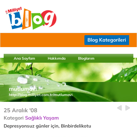
Blog Kategorileri
Ana Sayfam
Hakkımda
Bloglarım
mutlumavi
http://blog.milliyet.com.tr/mutlumavi
25 Aralık '08
Kategori
Sağlıklı Yaşam
Depresyonsuz günler için, Binbirdelikotu