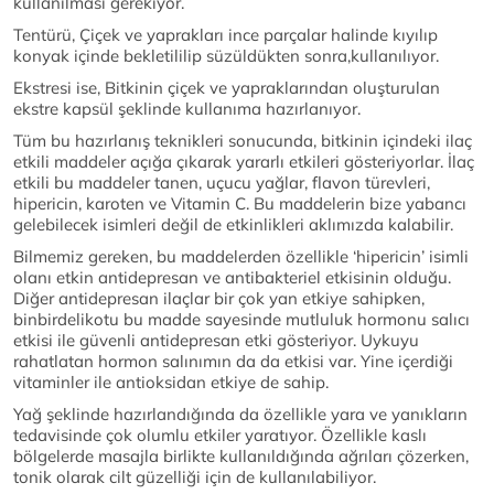
kullanılması gerekiyor.
Tentürü, Çiçek ve yaprakları ince parçalar halinde kıyılıp
konyak içinde bekletililip süzüldükten sonra,kullanılıyor.
Ekstresi ise, Bitkinin çiçek ve yapraklarından oluşturulan
ekstre kapsül şeklinde kullanıma hazırlanıyor.
Tüm bu hazırlanış teknikleri sonucunda, bitkinin içindeki ilaç
etkili maddeler açığa çıkarak yararlı etkileri gösteriyorlar. İlaç
etkili bu maddeler tanen, uçucu yağlar, flavon türevleri,
hipericin, karoten ve Vitamin C. Bu maddelerin bize yabancı
gelebilecek isimleri değil de etkinlikleri aklımızda kalabilir.
Bilmemiz gereken, bu maddelerden özellikle ‘hipericin’ isimli
olanı etkin antidepresan ve antibakteriel etkisinin olduğu.
Diğer antidepresan ilaçlar bir çok yan etkiye sahipken,
binbirdelikotu bu madde sayesinde mutluluk hormonu salıcı
etkisi ile güvenli antidepresan etki gösteriyor. Uykuyu
rahatlatan hormon salınımın da da etkisi var. Yine içerdiği
vitaminler ile antioksidan etkiye de sahip.
Yağ şeklinde hazırlandığında da özellikle yara ve yanıkların
tedavisinde çok olumlu etkiler yaratıyor. Özellikle kaslı
bölgelerde masajla birlikte kullanıldığında ağrıları çözerken,
tonik olarak cilt güzelliği için de kullanılabiliyor.