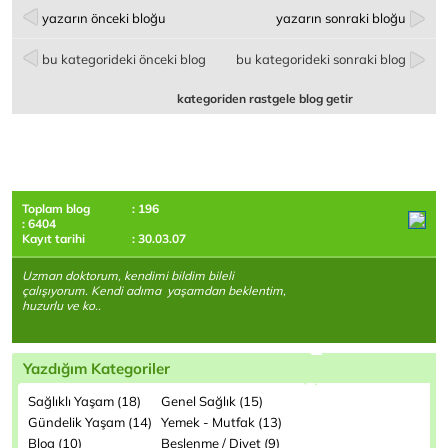
yazarın önceki bloğu
yazarın sonraki bloğu
bu kategorideki önceki blog
bu kategorideki sonraki blog
kategoriden rastgele blog getir
Toplam blog
: 196
: 6404
Kayıt tarihi
: 30.03.07
Uzman doktorum, kendimi bildim bileli
çalışıyorum. Kendi adıma yaşamdan beklentim,
huzurlu ve ko..
Yazdığım Kategoriler
Sağlıklı Yaşam (18)
Genel Sağlık (15)
Gündelik Yaşam (14)
Yemek - Mutfak (13)
Blog (10)
Beslenme / Diyet (9)