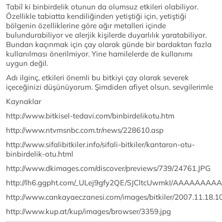
Tabiî ki binbirdelik otunun da olumsuz etkileri olabiliyor.
Özellikle tabiatta kendiliğinden yetiştiği için, yetiştiği
bölgenin özelliklerine göre ağır metalleri içinde
bulundurabiliyor ve alerjik kişilerde duyarlılık yaratabiliyor.
Bundan kaçınmak için çay olarak günde bir bardaktan fazla
kullanılması önerilmiyor. Yine hamilelerde de kullanımı
uygun değil.
Adı ilginç, etkileri önemli bu bitkiyi çay olarak severek
içeceğinizi düşünüyorum. Şimdiden afiyet olsun, sevgilerimle
Kaynaklar
http://www.bitkisel-tedavi.com/binbirdelikotu.htm
http://www.ntvmsnbc.com.tr/news/228610.asp
http://www.sifalibitkiler.info/sifali-bitkiler/kantaron-otu-
binbirdelik-otu.html
http://www.dkimages.com/discover/previews/739/24761.JPG
http://lh6.ggpht.com/_ULej9gfy2QE/SJCltcUwmkI/AAAAAAAA
http://www.cankayaeczanesi.com/images/bitkiler/2007.11.18.1
http://www.kup.at/kup/images/browser/3359.jpg