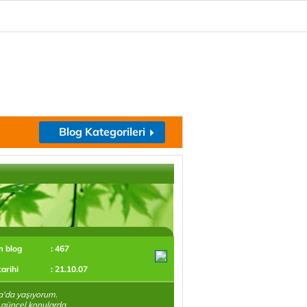
Blog Kategorileri
m blog
: 467
tarihi
: 21.10.07
'da yaşıyorum.
i güncel konularda,