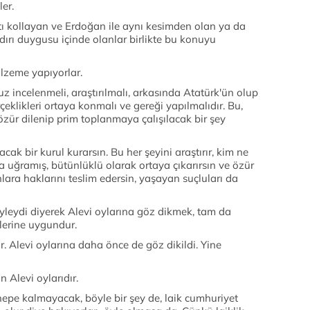
er.
atı kollayan ve Erdoğan ile aynı kesimden olan ya da
dırı duygusu içinde olanlar birlikte bu konuyu
lzeme yapıyorlar.
z incelenmeli, araştırılmalı, arkasında Atatürk'ün olup
eklikleri ortaya konmalı ve gereği yapılmalıdır. Bu,
özür dilenip prim toplanmaya çalışılacak bir şey
acak bir kurul kurarsın. Bu her şeyini araştırır, kim ne
a uğramış, bütünlüklü olarak ortaya çıkarırsın ve özür
lara haklarını teslim edersin, yaşayan suçluları da
yleydi diyerek Alevi oylarına göz dikmek, tam da
lerine uygundur.
. Alevi oylarına daha önce de göz dikildi. Yine
 Alevi oylarıdır.
hepe kalmayacak, böyle bir şey de, laik cumhuriyet