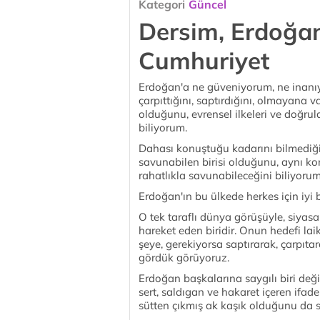
Kategori
Güncel
Dersim, Erdoğan,
Cumhuriyet
Erdoğan'a ne güveniyorum, ne inanı
çarpıttığını, saptırdığını, olmayana v
olduğunu, evrensel ilkeleri ve doğrul
biliyorum.
Dahası konuştuğu kadarını bilmediğini
savunabilen birisi olduğunu, aynı konu
rahatlıkla savunabileceğini biliyorum
Erdoğan'ın bu ülkede herkes için iyi
O tek taraflı dünya görüşüyle, siyasal
hareket eden biridir. Onun hedefi laik
şeye, gerekiyorsa saptırarak, çarpıtar
gördük görüyoruz.
Erdoğan başkalarına saygılı biri deği
sert, saldıgan ve hakaret içeren ifa
sütten çıkmış ak kaşık olduğunu da 