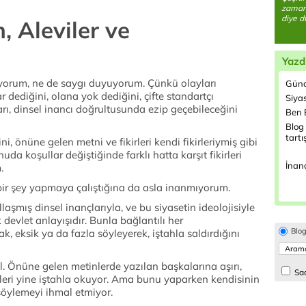
zaman
diye d
 Aleviler ve
Yazd
yorum, ne de saygı duyuyorum. Çünkü olayları
Günc
ar dediğini, olana yok dediğini, çifte standartçı
Siyas
arı, dinsel inancı doğrultusunda ezip geçebileceğini
Ben B
Blog 
tartı
, önüne gelen metni ve fikirleri kendi fikirleriymiş gibi
da koşullar değiştiğinde farklı hatta karşıt fikirleri
İnanç
.
 bir şey yapmaya çalıştığına da asla inanmıyorum.
laşmış dinsel inançlarıyla, ve bu siyasetin ideolojisiyle
 devlet anlayışıdır. Bunla bağlantılı her
Blo
ak, eksik ya da fazla söyleyerek, iştahla saldırdığını
l. Önüne gelen metinlerde yazılan başkalarına aşırı,
Sad
deleri yine iştahla okuyor. Ama bunu yaparken kendisinin
söylemeyi ihmal etmiyor.