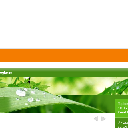
loglarım
Topla
: 1012
Kayıt 
Ankara
Çeşitl