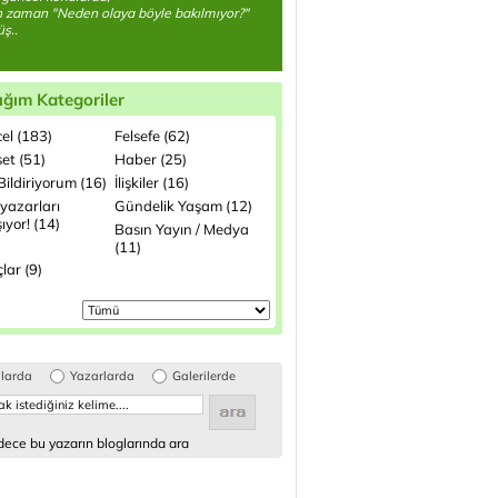
 zaman "Neden olaya böyle bakılmıyor?"
üş..
ığım Kategoriler
el (183)
Felsefe (62)
et (51)
Haber (25)
ildiriyorum (16)
İlişkiler (16)
yazarları
Gündelik Yaşam (12)
şıyor! (14)
Basın Yayın / Medya
(11)
lar (9)
glarda
Yazarlarda
Galerilerde
ece bu yazarın bloglarında ara