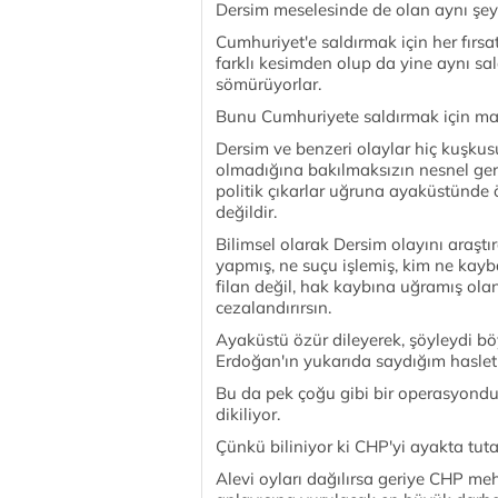
Dersim meselesinde de olan aynı şeyl
Cumhuriyet'e saldırmak için her fırs
farklı kesimden olup da yine aynı sal
sömürüyorlar.
Bunu Cumhuriyete saldırmak için ma
Dersim ve benzeri olaylar hiç kuşkusu
olmadığına bakılmaksızın nesnel gerç
politik çıkarlar uğruna ayaküstünde 
değildir.
Bilimsel olarak Dersim olayını araştır
yapmış, ne suçu işlemiş, kim ne kayb
filan değil, hak kaybına uğramış olan
cezalandırırsın.
Ayaküstü özür dileyerek, şöyleydi bö
Erdoğan'ın yukarıda saydığım haslet
Bu da pek çoğu gibi bir operasyondur
dikiliyor.
Çünkü biliniyor ki CHP'yi ayakta tutan
Alevi oyları dağılırsa geriye CHP me