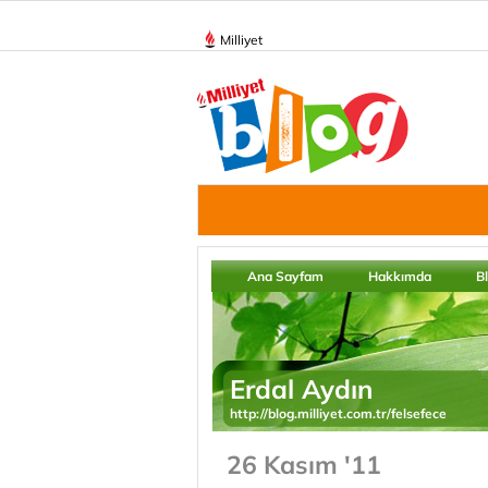
Milliyet
Ana Sayfam
Hakkımda
B
Erdal Aydın
http://blog.milliyet.com.tr/felsefece
26 Kasım '11