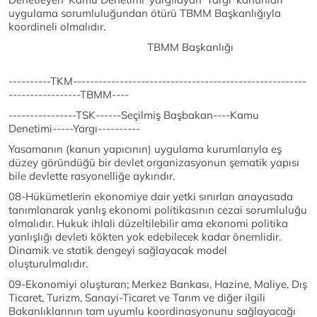
uygulama sorumluluğundan ötürü TBMM Başkanlığıyla
koordineli olmalıdır.
TBMM Başkanlığı
----------TKM-------------------------------------------------------
-----------------TBMM----
----------------TSK------Seçilmiş Başbakan----Kamu
Denetimi-----Yargı----------
Yasamanın (kanun yapıcının) uygulama kurumlarıyla eş
düzey göründüğü bir devlet organizasyonun şematik yapısı
bile devlette rasyonelliğe aykırıdır.
08-Hükümetlerin ekonomiye dair yetki sınırları anayasada
tanımlanarak yanlış ekonomi politikasının cezai sorumluluğu
olmalıdır. Hukuk ihlali düzeltilebilir ama ekonomi politika
yanlışlığı devleti kökten yok edebilecek kadar önemlidir.
Dinamik ve statik dengeyi sağlayacak model
oluşturulmalıdır.
09-Ekonomiyi oluşturan; Merkez Bankası, Hazine, Maliye, Dış
Ticaret, Turizm, Sanayi-Ticaret ve Tarım ve diğer ilgili
Bakanlıklarının tam uyumlu koordinasyonunu sağlayacağı