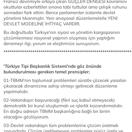
Fransız devrimiyle ortaya çıkan GÜÇLER DENGESİ kavramını
okuttular ezberlettiler sınava tabi tuttular ama çelişik ruhunu
sonradan fark ettim. Bence parlamenter sistemle devlet
yönetimi tıkanmıştır. Yeni anayasal düzenlemelerle YENİ
DEVLET MODELİNE İHTİYAÇ VARDIR.
Bu doğrultuda Türkiye'nin siyasi ve yönetim kargaşasının
çözümlenmesi rasyonel yapının oluşması için yaptığım
denemeyi ilgi, yorum ve eleştirinize sunuyorum.
**************************************************************
'Türkiye Tipi Başkanlık Sistemi'nde göz önünde
bulundurulması gereken temel prensipler;
01-TBMM’nin toplumsal problemleri süratle çözecek yasaları
çıkaracak dinamizme sahip olmayı getirecek düzenleme
yapılmalıdır.
02-Vatandaşın başvuracağı (fikri suç kabul etmeyecek)
demokratik bir kurul oluşturmalı ve işlerlik kazandırmalıdır.
En doğru adresin TBMM başkanlığına bağlı bir birim
olacağını gözlüyorum.
03-Devlet vatandaşın tüm problemlerine çözüm üretmek
zorundadır. Çözüm üretilemeyen problemler pürüz üretir ve