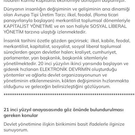
itibaren Karma Kapitalist ekonomiye dönüşüm başlamıştır.
Dünyanın insanlığın değişiminin ve gelişiminin ana dinamiği
olan Avrupa Tipi Üretim Tarzı; ilkel, feodal, (Roma ticari
panayırlarıyla başlayan) merkantilist toplumsal dönemleriyle
KAPİTALİST YÖNETİME ve en son haliyle SOSYAL LİBERAL
YÖNETİM tarzına ulaştığı izlenmektedir.
İnsanlık tarihini özetle gözden geçirirsek; ilkel, kabile, feodal,
merkantilist, kapitalist, sosyalist, sosyal liberal toplumsal
süreçlerden geçen devletler halen; kraliyet, cumhuriyet,
parlamenter, yarı başkanlık, başkanlık sitemleriyle
yönetilmektedir. 20 inci yüzyılın ikinci yarısında başlayan ve
giderek hızlanan ELEKTRONİK DEVRİMİN oluşturduğu
yöntemler ve ağlarla devlet organizasyonunun ve
yönetiminin etkilenmesinin, kökten değişiminin hızlanmakta
olduğunu ve geleceğin belirsizleştiğini gözlüyorum.
**************************************************************
21 inci yüzyıl anayasasında göz önünde bulundurulması
gereken konular
Devlet yönetimine ilişkin birikimimi basit ifadelerle ilginize
sunuyorum.