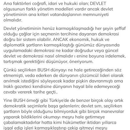
Ana faktörleri coğrafi, idari ve hukuki olan; DEVLET
olgusunun farklı yönetim modelleri vardır ancak devlet
yönetiminin ana kriteri vatandaşlarının memnuniyeti
olmalıdır.
Devlet yönetiminin henüz karmaşıklaşmadığı her şeyin şeffaf
olduğu çağlar için seçmenin tercihine dayanan demokrasi
doğru bir sistem olabilir. ANCAK ekonomik, hukuk ve
diplomatik şartların karmaşıklaştığı günümüz dünyasında
uygulamadaki demokrasi ne kadar doğrudur veya güncel
devlet ve demokrasi nasıl olmalıdır ı enine boyuna irdelemek,
tartışmak gerektiğini düşünüyor, öneriyorum.
Çünkü seçilirken BUSH dünyayı ne hale getireceğinden söz
etmemişti, veda ederken de dünyanın çözümcül lideri olarak
anılmak istediğini söyleyecek kadar pişkin davranmıştı ama
Iraklı gazeteci kendisine dünyanın hayal bile edemeyeceği
cevabı vererek tarihe geçti..
Yine BUSH örneği gibi Türkiye’de de benzer birçok olay artık
demokratik seçimlerle başa gelenlerin; devlet sırrı, seçilirken
şartların böyle olduğunu bilmiyorduk gibi birçok manevralar
yaparak bildiklerini okumayı meşru hale getirmeye
çabalamaktadırlar hatta kimi hükümetler iktidarı yıllarca
işgal edip işleri karmaşıklaştırıp çekip gitmeyi meşru