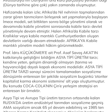
Avusturalya’nın Dünyanın ana kara parçasıyla yeniden bağı
(Dünya tarihine göre çok) yakın zamanda oluşmuştur.
Hafızamda kalan izle; Afrika’da Nil nehrinin taşmalarından
zarar gören tarımcıların birleşerek set yapmalarıyla başlayan
İmece modeli, set bittikten sonra bölge yönetimi olarak ve
devamında kabile yönetimi sonrasında kabile tarzı devlet
yönetimiyle devam etmiştir. Halen Afrika’da Kabile tarzı
Krallıklar veya kabile mantıklı Cumhuriyetlerden oluşan
devletlerin varlığı devam etmektedir. AFRİKA’YA Kabile
mantıklı yönetim modeli hâkim görünmektedir.
Prof. İdris KÜÇÜKÖMER’E ait Prof. Asaf Savaş AKAT’IN
katkılarıyla geliştiğini bildiğim ASYA TİPİ ÜRETİM tarzı;
kendine yeten, gelişim dinamiği olmayan (tarıma ve
hayvancılığa) dayalı kapalı ekonomi modelidir. ASYA TİPİ
ÜRETİM TARZI sanayi sürecini tamalamadan sosyalizme
dönüşümle enteresan bir şekilde sosyalizm bugünkü ‘otoriter
kapitalist karma ekonomi sistemine’ alt yapı oluşturmuştur.
Bu konuda COCA-COLA’NIN Çin’e yerleşim stratejisi en
enteresan bir örnektir.
Asya Tipi ve Avrupa Tipi üretim tarzının ortasında kalan
RUSYA’DA üretim endüstriyel tarımdan sosyalizme geçmiş
AMA sosyalizm ancak 65 yıl devam edebilmiş ve 1985 ten