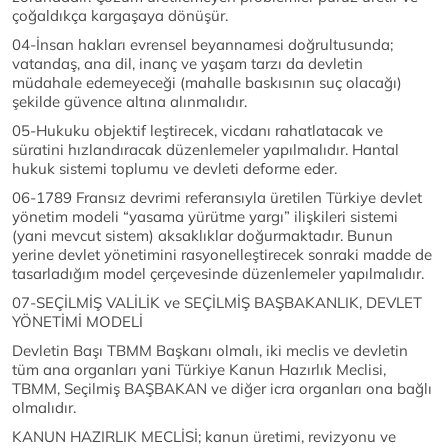
çoğaldıkça kargaşaya dönüşür.
04-İnsan hakları evrensel beyannamesi doğrultusunda;
vatandaş, ana dil, inanç ve yaşam tarzı da devletin
müdahale edemeyeceği (mahalle baskısının suç olacağı)
şekilde güvence altına alınmalıdır.
05-Hukuku objektif leştirecek, vicdanı rahatlatacak ve
süratini hızlandıracak düzenlemeler yapılmalıdır. Hantal
hukuk sistemi toplumu ve devleti deforme eder.
06-1789 Fransız devrimi referansıyla üretilen Türkiye devlet
yönetim modeli “yasama yürütme yargı” ilişkileri sistemi
(yani mevcut sistem) aksaklıklar doğurmaktadır. Bunun
yerine devlet yönetimini rasyonelleştirecek sonraki madde de
tasarladığım model çerçevesinde düzenlemeler yapılmalıdır.
07-SEÇİLMİŞ VALİLİK ve SEÇİLMİŞ BAŞBAKANLIK, DEVLET
YÖNETİMİ MODELİ
Devletin Başı TBMM Başkanı olmalı, iki meclis ve devletin
tüm ana organları yani Türkiye Kanun Hazırlık Meclisi,
TBMM, Seçilmiş BAŞBAKAN ve diğer icra organları ona bağlı
olmalıdır.
KANUN HAZIRLIK MECLİSİ; kanun üretimi, revizyonu ve