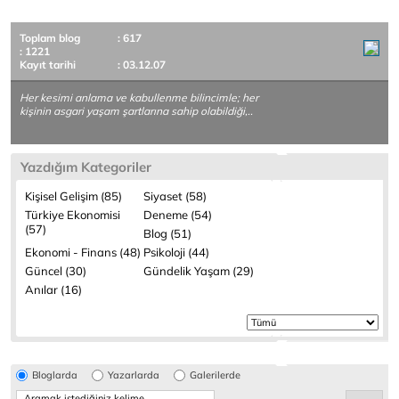
Toplam blog
: 617
: 1221
Kayıt tarihi
: 03.12.07
Her kesimi anlama ve kabullenme bilincimle; her
kişinin asgari yaşam şartlarına sahip olabildiği,..
Yazdığım Kategoriler
Kişisel Gelişim (85)
Siyaset (58)
Türkiye Ekonomisi
Deneme (54)
(57)
Blog (51)
Ekonomi - Finans (48)
Psikoloji (44)
Güncel (30)
Gündelik Yaşam (29)
Anılar (16)
Bloglarda
Yazarlarda
Galerilerde