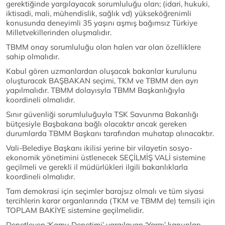
gerektiğinde yargılayacak sorumluluğu olan; (idari, hukuki,
iktisadi, mali, mühendislik, sağlık vd) yükseköğrenimli
konusunda deneyimli 35 yaşını aşmış bağımsız Türkiye
Milletvekillerinden oluşmalıdır.
TBMM onay sorumluluğu olan halen var olan özelliklere
sahip olmalıdır.
Kabul gören uzmanlardan oluşacak bakanlar kurulunu
oluşturacak BAŞBAKAN seçimi, TKM ve TBMM den ayrı
yapılmalıdır. TBMM dolayısyla TBMM Başkanlığıyla
koordineli olmalıdır.
Sınır güvenliği sorumluluğuyla TSK Savunma Bakanlığı
bütçesiyle Başbakana bağlı olacaktır ancak gereken
durumlarda TBMM Başkanı tarafından muhatap alınacaktır.
Vali-Belediye Başkanı ikilisi yerine bir vilayetin sosyo-
ekonomik yönetimini üstlenecek SEÇİLMİŞ VALİ sistemine
geçilmeli ve gerekli il müdürlükleri ilgili bakanlıklarla
koordineli olmalıdır.
Tam demokrasi için seçimler barajsız olmalı ve tüm siyasi
tercihlerin karar organlarında (TKM ve TBMM de) temsili için
TOPLAM BAKİYE sistemine geçilmelidir.
Denetleyen ‘Kamu Denetimi’ yargılayan ‘Yargı’ kanunları