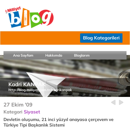
Blog Kategorileri
Ana Sayfam
Hakkımda
Bloglarım
Kadri KANPAK
http://blog.milliyet.com.tr/kadrikanpak
27 Ekim '09
Kategori
Siyaset
Devletin oluşumu, 21 inci yüzyıl anayasa çerçevem ve
Türkiye Tipi Başkanlık Sistemi