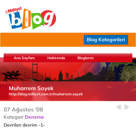
Blog Kategorileri
Ana Sayfam
Hakkımda
Bloglarım
Muharrem Soyek
http://blog.milliyet.com.tr/muharrem.soyek
07 Ağustos '08
Kategori
Deneme
Devrilen devrim -1-