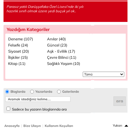
Parasız yatılı Darüşşafaka Özel Lisesi'nde iki yılı
hazırlık sınıfı olmak üzere yedi buçuk yıl ok..
Yazdığım Kategoriler
Deneme (107)
Anılar (40)
Felsefe (24)
Güncel (23)
Siyaset (20)
Aşk - Evlilik (17)
İlişkiler (15)
Çevre Bilinci (11)
Kitap (11)
Sağlıklı Yaşam (10)
Bloglarda
Yazarlarda
Galerilerde
Sadece bu yazarın bloglarında ara
|
|
Yukarı
Anasayfa
Bize Ulaşın
Kullanım Koşulları