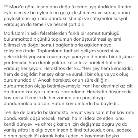
** Marx’a göre, insanların doğa üzerine uyguladıkları üretim
eylemleri ve bu eylemlerin gerçekleştirilmesi ve sonuçlarının
paylaşılması için aralarındaki işbirliği ve çatışmalar sosyal
varoluşun da temeli ve nesnel şartıdır.
Marksizm’in eski felsefelerden farklı bir somut tümlüğü
bulunmaktadır; çünkü toplumun dönüştürülmesi eylemi
bilimsel ve doğal somut bağlantılarla açıklanmaya
çalışılmaktadır. Toplumların tarihsel gelişim sürecini ve
gelecekteki yapısını kavramaya yarayan dinamik bir düşünce
yöntemidir. Son durak yoktur, kesintisiz hareket halinde
varoluş her şeydir. Heraklitos der ki... “Her şey hem kendisidir,
hem de değildir; her şey akar ve sürekli bir oluş ve yok oluş
durumundadır.” Ancak hareketi, onun sürekliliğini
durdurmadan ölçüp betimleyemeyiz. Yani her devrimci azıcık
da durum koruyucu olmak zorundadır. Hareketin düşüncede
kavramsal temsili de her zaman onu parçalayıp
dondurmakla olasıdır. Bütün kavramlarda bu böyledir.
Tehlike de burada başlamakta. Soyut veya somut bir kavramı
dondurarak düşüncedeki temsil halini idealize eden, onu
kendi dünyevi ve ahret çıkarları için değişmez doğru ya da
yanlış sıfatı ile algılayan insan bilinci tutucudur; onu, sadece
o anın gerçekliği olarak kabul eden, o kavramın başka