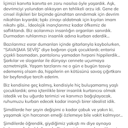
İçimizi kanırta kanırta en zoru nasılsa öyle yaşardık. Aşk,
devrimciyi yolundan alıkoyan en tehlikeli arzu idi. Gene de
cinsel ilişkileri bir biçimde günahtan arındırmak için devrim
nikahları kıyardık; tıpkı zinayı aldatmak için kıyılan imam
nikahı gibi… İdeolojik inançlarımız kadar öfkemiz de
saflıktandı. Biz acılarımızı insanlığın organları sanırdık.
Durmadan ruhlarımızı insanlık adına kurban ederdik...
Bazılarımız esrar dumanları içinde gitarlarıyla kaybolurken,
“SAVAŞMA SEVİŞ” diye bağıran çiçek çocuklardı; entarisi
çiçekli basmadan, pantolonu yamadan hırpani hippilerdik...
Şarkılar ve sloganlar ile dünyayı cennete uçurmaya
azmetmiştik. Yaşam tarzlarını ne o gün e bugün tasvip
edememiş olsam da, hippilerin en kötüsünü savaş çığırtkanı
bir beyfendiye tercih ederim.
Biz kendisine geç kalmış, kendisiyle hiç buluşamamış yaşlı
çocuklardık; ama içtenlikle birer insanlık kurtarıcısı olmak
istedik ve bu uğurda terimizi ve kanımızı bağışlayacak,
ruhumuzu kurban edecek kadar inançlı birer idealist idik.
Şimdilerde her şeyin değişimi o kadar çabuk ve yakın ki,
yaşamak için harcanan emeği özlemeye bile vakit kalmıyor...
Şimdilerde öğrendik, giydiğimiz yakıştı mı diye aynaya