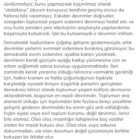
sürdürmeliyiz; bunu yapmazsak kaçınılmaz olarak
“statükocu” (durum koruyucu) tarafına geçmiş oluruz da
farkına bile varamayız. Eskiden devrimler doğrudan
süregiden toplumsal yaşam sistemini devirmeyi hedef alır, ve
onu hızla yeniden yeni ideolojinin araçlarıyla yapılandırma
başarısıyla kutsanırdı. İşte bu kutsamaydı o devrimin intiharı.
Demokratik toplumların çoğalıp gelişme göstermesiyle, artık
devrimler yerlerini evrimsel sistemlere bırakmış görünüyor; bu
demokratik evrim sistemleri, ayakta kalanı yürütmek,
devrilenin kendi gücüyle ayağa kalkıp yürümesine izin ve
ortam sağlamak adına kurulup uygulanmaktadır. İleri
zamanda kendi yararına olduğu bilincine varmakta geciktiği
için, halkın kısmen ve hatta çoğunluğunun tepkiyle
karşıladığı siyaseti bireyin özgürlük parselini genişleten
demokrasi bilinci olarak toplumun yaşam kültürü devresine
aktarabilmek, bugünün en esaslı devrimidir. Toplumun ana
elementi olduğu için toplumdan bile fazlaca bireyi yüceltme
gelişimi gösteren devrimdeki bu evrim göz ardı edildiğinde,
hiçbir siyasi veya sivil toplum kurumu, değil devrimci, ilerici
bile olamaz. Olsa olsa, insanlığın taleplerine boş vaatler
üreten bir masal kutusu olur. Olsa olsa, suya sabuna
dokunmadan, var olan durumun doğal çürümesiyle birlikte
kokuşan bir iktidar olur.