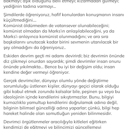
bakmayı; âşık olduğunu belli etmeyi; kızarmadan gülmeyi;
yediğinin tadına varmayı...
Şimdilerde öğreniyoruz, hafif konulardan konuşmanın insanı
küçültmediğini....
Komünist öldürmeden de vatansever olunabileceğini;
komünist olmadan da Marks’ın anlaşılabileceğini, ya da
Marks’ı anlayınca komünist olunmadığını; ve ara sıra
başkalarını unutacak kadar birini sevmenin utanılacak bir
şey olmadığını da öğreniyoruz..
Eskiden devrim geçti mi adamı devirirdi; biz devrimin önünde
diz çökmeyi onurdan sayardık; şimdi devrimler insan onuru
önünde yıkılmakta… Bence bu iyi bir değişim oldu; insan
kendine değer vermeyi öğreniyor.
Gerçek devrimciler, dünyayı olumlu yönde değiştirme
sorumluluğu üstlenen kişiler, dünyayı geçici olarak olduğu
gibi kabul etmek zorunda kalsalar bile, peşinen şu veya bu
ideolojinin içinde kendilerini sıkıştırmazlar. Bunu, bilgiyi
kurnazlıkla yamultup kendilerini doğrulamak adına değil,
bilginin bilimsel güncelliği adına yaparlar; çünkü, bilgi hep
hareket halinde olan somutluğun yeniden bilinmesidir.
Devrimci örgütlenmeler aracılığıyla kitleleri eğitirken
kendimizi de eğitmeyi ve bilincimizi güncellemeyi