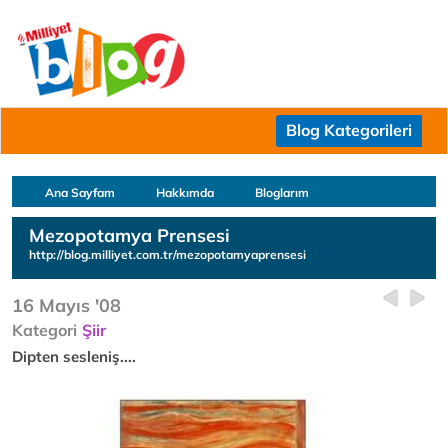
Blog Kategorileri
Ana Sayfam
Hakkımda
Bloglarım
Mezopotamya Prensesi
http://blog.milliyet.com.tr/mezopotamyaprensesi
16 Mayıs '08
Kategori
Şiir
Dipten sesleniş....