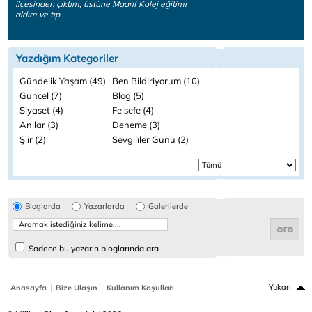
ilçesinden çıktım; üstüne Maarif Kolej eğitimi
aldım ve tıp..
Yazdığım Kategoriler
Gündelik Yaşam (49)
Ben Bildiriyorum (10)
Güncel (7)
Blog (5)
Siyaset (4)
Felsefe (4)
Anılar (3)
Deneme (3)
Şiir (2)
Sevgililer Günü (2)
Bloglarda
Yazarlarda
Galerilerde
Sadece bu yazarın bloglarında ara
|
|
Yukarı
Anasayfa
Bize Ulaşın
Kullanım Koşulları