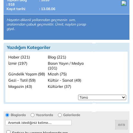
: 918
Kayıt tarihi
: 13.08.06
Hayatın dikenli yollarından geçmenin sırrı,
aralarından çabuk geçmektir. Ümit, naylon çorap
giyd..
Yazdığım Kategoriler
Haber (321)
Blog (221)
İzmir (197)
Basın Yayın / Medya
(101)
Gündelik Yaşam (98)
Mizah (75)
Gezi - Tatil (59)
Kültür - Sanat (49)
Magazin (43)
Kültürler (37)
Bloglarda
Yazarlarda
Galerilerde
Sadece bu yazarın bloglarında ara