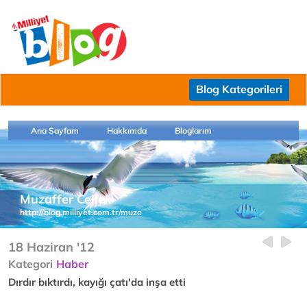
Blog Kategorileri
Ana Sayfam
Hakkımda
Bloglarım
Muzaffer Cellek
http://blog.milliyet.com.tr/muzo
18 Haziran '12
Kategori
Haber
Dırdır bıktırdı, kayığı çatı'da inşa etti