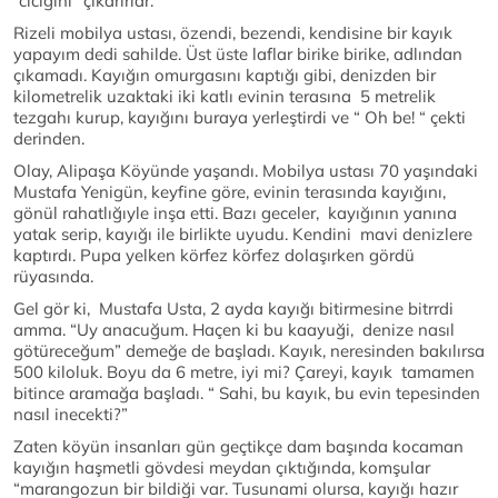
“cıcığını” çıkarırlar.
Rizeli mobilya ustası, özendi, bezendi, kendisine bir kayık
yapayım dedi sahilde. Üst üste laflar birike birike, adlından
çıkamadı. Kayığın omurgasını kaptığı gibi, denizden bir
kilometrelik uzaktaki iki katlı evinin terasına 5 metrelik
tezgahı kurup, kayığını buraya yerleştirdi ve “ Oh be! “ çekti
derinden.
Olay, Alipaşa Köyünde yaşandı. Mobilya ustası 70 yaşındaki
Mustafa Yenigün, keyfine göre, evinin terasında kayığını,
gönül rahatlığıyle inşa etti. Bazı geceler, kayığının yanına
yatak serip, kayığı ile birlikte uyudu. Kendini mavi denizlere
kaptırdı. Pupa yelken körfez körfez dolaşırken gördü
rüyasında.
Gel gör ki, Mustafa Usta, 2 ayda kayığı bitirmesine bitrrdi
amma. “Uy anacuğum. Haçen ki bu kaayuği, denize nasıl
götüreceğum” demeğe de başladı. Kayık, neresinden bakılırsa
500 kiloluk. Boyu da 6 metre, iyi mi? Çareyi, kayık tamamen
bitince aramağa başladı. “ Sahi, bu kayık, bu evin tepesinden
nasıl inecekti?”
Zaten köyün insanları gün geçtikçe dam başında kocaman
kayığın haşmetli gövdesi meydan çıktığında, komşular
“marangozun bir bildiği var. Tusunami olursa, kayığı hazır