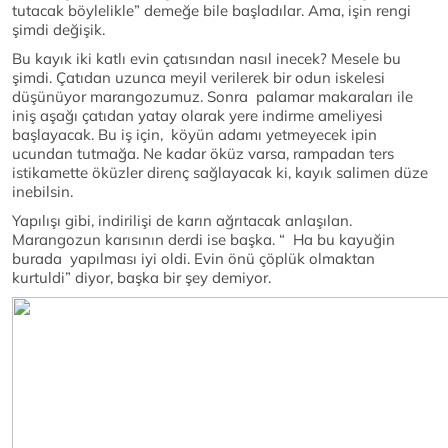
tutacak böylelikle” demeğe bile başladılar. Ama, işin rengi
şimdi değişik.
Bu kayık iki katlı evin çatısından nasıl inecek? Mesele bu
şimdi. Çatıdan uzunca meyil verilerek bir odun iskelesi
düşünüyor marangozumuz. Sonra palamar makaraları ile
iniş aşağı çatıdan yatay olarak yere indirme ameliyesi
başlayacak. Bu iş için, köyün adamı yetmeyecek ipin
ucundan tutmağa. Ne kadar öküz varsa, rampadan ters
istikamette öküzler direnç sağlayacak ki, kayık salimen düze
inebilsin.
Yapılışı gibi, indirilişi de karın ağrıtacak anlaşılan.
Marangozun karısının derdi ise başka. “ Ha bu kayuğin
burada yapılması iyi oldi. Evin önü çöplük olmaktan
kurtuldi” diyor, başka bir şey demiyor.