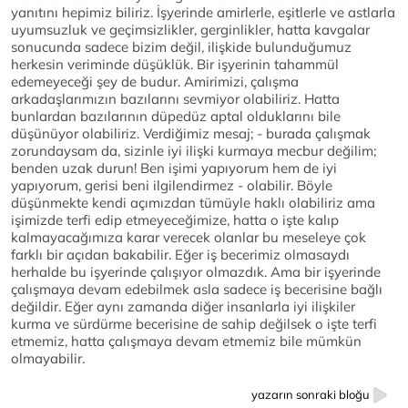
yanıtını hepimiz biliriz. İşyerinde amirlerle, eşitlerle ve astlarla
uyumsuzluk ve geçimsizlikler, gerginlikler, hatta kavgalar
sonucunda sadece bizim değil, ilişkide bulunduğumuz
herkesin veriminde düşüklük. Bir işyerinin tahammül
edemeyeceği şey de budur. Amirimizi, çalışma
arkadaşlarımızın bazılarını sevmiyor olabiliriz. Hatta
bunlardan bazılarının düpedüz aptal olduklarını bile
düşünüyor olabiliriz. Verdiğimiz mesaj; - burada çalışmak
zorundaysam da, sizinle iyi ilişki kurmaya mecbur değilim;
benden uzak durun! Ben işimi yapıyorum hem de iyi
yapıyorum, gerisi beni ilgilendirmez - olabilir. Böyle
düşünmekte kendi açımızdan tümüyle haklı olabiliriz ama
işimizde terfi edip etmeyeceğimize, hatta o işte kalıp
kalmayacağımıza karar verecek olanlar bu meseleye çok
farklı bir açıdan bakabilir. Eğer iş becerimiz olmasaydı
herhalde bu işyerinde çalışıyor olmazdık. Ama bir işyerinde
çalışmaya devam edebilmek asla sadece iş becerisine bağlı
değildir. Eğer aynı zamanda diğer insanlarla iyi ilişkiler
kurma ve sürdürme becerisine de sahip değilsek o işte terfi
etmemiz, hatta çalışmaya devam etmemiz bile mümkün
olmayabilir.
yazarın sonraki bloğu