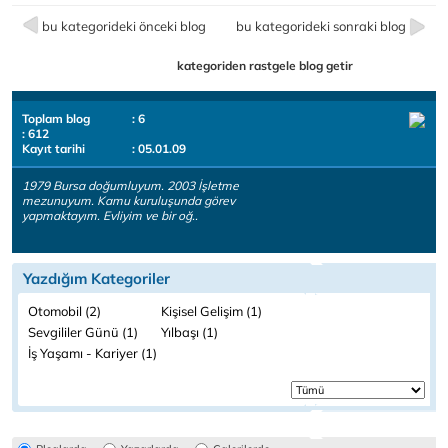
bu kategorideki önceki blog
bu kategorideki sonraki blog
kategoriden rastgele blog getir
Toplam blog
: 6
: 612
Kayıt tarihi
: 05.01.09
1979 Bursa doğumluyum. 2003 İşletme
mezunuyum. Kamu kuruluşunda görev
yapmaktayım. Evliyim ve bir oğ..
Yazdığım Kategoriler
Otomobil (2)
Kişisel Gelişim (1)
Sevgililer Günü (1)
Yılbaşı (1)
İş Yaşamı - Kariyer (1)