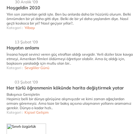
30 Aralık '09
Hoşgeldin 2010
Yılın son zamanları geldi işte. Ben bu anlarda daha bir hüzünlü olurum. Belki
ömrümden bir yıl daha gitti diye. Belki de bir yıl daha yaşlandım diye. Nasıl
geçti koskoca bir yıl? Nasıl geçiyor yıllar?..
Kategori :
Yılbaşı
13 Şubat '09
Hayatın anlamı
İnsana hayat sevinci veren güç etraftan aldığı sevgidir. Yerli diziler bize kavga
etmeyi, Amerikan filmleri öldürmeyi öğretiyor olabilir. Ama öç aldığı için,
başkasını yaraladığı için mutlu olan bir..
Kategori :
Sevgililer Günü
03 Şubat '09
Her türlü öğrenmenin kökünde harita değiştirmek yatar
Bakışınızı Genişletin
Hepimiz belli bir dünya görüşüne alışmışızdır ve kimi zaman ağaçlardan
ormanı göremeyiz. Ama taze bir bakış açısına ulaşmanın yollarını aramamız
gerekir. Dünya o kadar hızlı..
Kategori :
Kişisel Gelişim