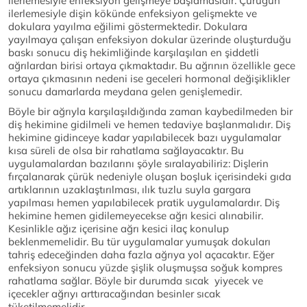
ilerlemesiyle enfeksiyon gelişmeye başlamasıdır. Çürüğün
ilerlemesiyle dişin kökünde enfeksiyon gelişmekte ve
dokulara yayılma eğilimi göstermektedir. Dokulara
yayılmaya çalışan enfeksiyon dokular üzerinde oluşturduğu
baskı sonucu diş hekimliğinde karşılaşılan en şiddetli
ağrılardan birisi ortaya çıkmaktadır. Bu ağrının özellikle gece
ortaya çıkmasının nedeni ise geceleri hormonal değişiklikler
sonucu damarlarda meydana gelen genişlemedir.
Böyle bir ağrıyla karşılaşıldığında zaman kaybedilmeden bir
diş hekimine gidilmeli ve hemen tedaviye başlanmalıdır. Diş
hekimine gidinceye kadar yapılabilecek bazı uygulamalar
kısa süreli de olsa bir rahatlama sağlayacaktır. Bu
uygulamalardan bazılarını şöyle sıralayabiliriz: Dişlerin
fırçalanarak çürük nedeniyle oluşan boşluk içerisindeki gıda
artıklarının uzaklaştırılması, ılık tuzlu suyla gargara
yapılması hemen yapılabilecek pratik uygulamalardır. Diş
hekimine hemen gidilemeyecekse ağrı kesici alınabilir.
Kesinlikle ağız içerisine ağrı kesici ilaç konulup
beklenmemelidir. Bu tür uygulamalar yumuşak dokuları
tahriş edeceğinden daha fazla ağrıya yol açacaktır. Eğer
enfeksiyon sonucu yüzde şişlik oluşmuşsa soğuk kompres
rahatlama sağlar. Böyle bir durumda sıcak yiyecek ve
içecekler ağrıyı arttıracağından besinler sıcak
tüketilmemelidir.