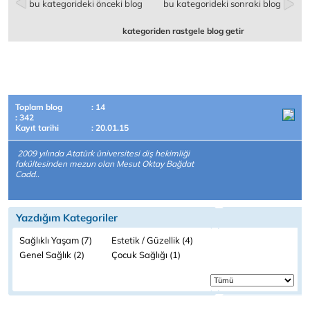
bu kategorideki önceki blog
bu kategorideki sonraki blog
kategoriden rastgele blog getir
Toplam blog
: 14
: 342
Kayıt tarihi
: 20.01.15
2009 yılında Atatürk üniversitesi diş hekimliği
fakültesinden mezun olan Mesut Oktay Bağdat
Cadd..
Yazdığım Kategoriler
Sağlıklı Yaşam (7)
Estetik / Güzellik (4)
Genel Sağlık (2)
Çocuk Sağlığı (1)