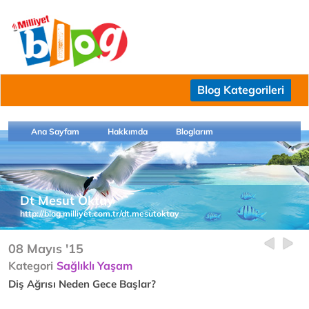
Blog Kategorileri
Ana Sayfam
Hakkımda
Bloglarım
Dt Mesut Oktay
http://blog.milliyet.com.tr/dt.mesutoktay
08 Mayıs '15
Kategori
Sağlıklı Yaşam
Diş Ağrısı Neden Gece Başlar?