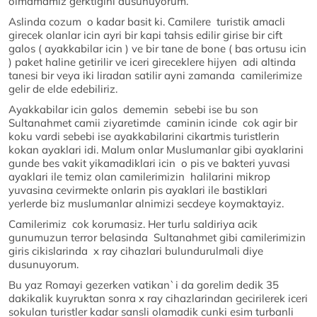
olmamamiz gerktigini dusunuyorum.
Aslinda cozum o kadar basit ki. Camilere turistik amacli
girecek olanlar icin ayri bir kapi tahsis edilir girise bir cift
galos ( ayakkabilar icin ) ve bir tane de bone ( bas ortusu icin
) paket haline getirilir ve iceri gireceklere hijyen adi altinda
tanesi bir veya iki liradan satilir ayni zamanda camilerimize
gelir de elde edebiliriz.
Ayakkabilar icin galos dememin sebebi ise bu son
Sultanahmet camii ziyaretimde caminin icinde cok agir bir
koku vardi sebebi ise ayakkabilarini cikartmis turistlerin
kokan ayaklari idi. Malum onlar Muslumanlar gibi ayaklarini
gunde bes vakit yikamadiklari icin o pis ve bakteri yuvasi
ayaklari ile temiz olan camilerimizin halilarini mikrop
yuvasina cevirmekte onlarin pis ayaklari ile bastiklari
yerlerde biz muslumanlar alnimizi secdeye koymaktayiz.
Camilerimiz cok korumasiz. Her turlu saldiriya acik
gunumuzun terror belasinda Sultanahmet gibi camilerimizin
giris cikislarinda x ray cihazlari bulundurulmali diye
dusunuyorum.
Bu yaz Romayi gezerken vatikan`i da gorelim dedik 35
dakikalik kuyruktan sonra x ray cihazlarindan gecirilerek iceri
sokulan turistler kadar sansli olamadik cunki esim turbanli