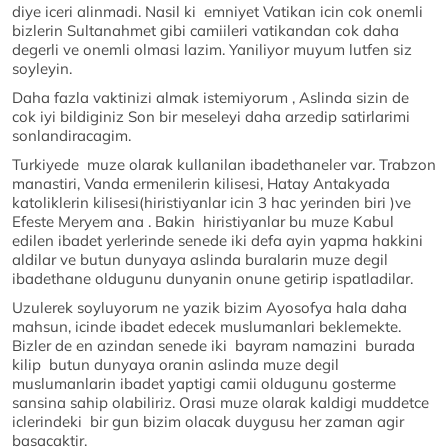
diye iceri alinmadi. Nasil ki emniyet Vatikan icin cok onemli
bizlerin Sultanahmet gibi camiileri vatikandan cok daha
degerli ve onemli olmasi lazim. Yaniliyor muyum lutfen siz
soyleyin.
Daha fazla vaktinizi almak istemiyorum , Aslinda sizin de
cok iyi bildiginiz Son bir meseleyi daha arzedip satirlarimi
sonlandiracagim.
Turkiyede muze olarak kullanilan ibadethaneler var. Trabzon
manastiri, Vanda ermenilerin kilisesi, Hatay Antakyada
katoliklerin kilisesi(hiristiyanlar icin 3 hac yerinden biri )ve
Efeste Meryem ana . Bakin hiristiyanlar bu muze Kabul
edilen ibadet yerlerinde senede iki defa ayin yapma hakkini
aldilar ve butun dunyaya aslinda buralarin muze degil
ibadethane oldugunu dunyanin onune getirip ispatladilar.
Uzulerek soyluyorum ne yazik bizim Ayosofya hala daha
mahsun, icinde ibadet edecek muslumanlari beklemekte.
Bizler de en azindan senede iki bayram namazini burada
kilip butun dunyaya oranin aslinda muze degil
muslumanlarin ibadet yaptigi camii oldugunu gosterme
sansina sahip olabiliriz. Orasi muze olarak kaldigi muddetce
iclerindeki bir gun bizim olacak duygusu her zaman agir
basacaktir.