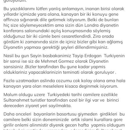
görüyorum.
Bu yazdıklarımı lütfen yanlış anlamayın, inanan birisi olarak
yıllardır içimizde yara olana, kanayan bir iki konuyu gene
affinıza sığınarak dile getirmek istiyorum. Belki de bunları
hiç size söylemeyecektim ama sizin dün Londra diyanetin
konferans salonundaki açılış konuşmasında söylemiş
olduğunuz bir iki cümle beni cesaretlendirdi. Zira orada
gördüm ki zamanında sizin de içiniz bizler gibi kan ağlamış
Diyanetin yapması gerektiği şeyleri dillendirmişsiniz.
Nasil bu gun Sayin basbakanimiz Tayip Erdogan Turkiyenin
bir sansi ise siz de Mehmet Gormez olarak Diyanetin
sansisiniz .Bizler tarafindan Bu gune kadar yapmis
olduklariniz yapacaklarinizin teminati olarak goruluyor .
Fazla uzatmadan aslinda cozumu cok kolay olana ama hala
kanayan yara olan meselelere kisaca deginmek isiyorum.
Malum oldugu uzere Turkiyedeki tarihi camilere ozellikle
Sultanahmet turistler tarafindan ozel bir ilgi var ve birinci
dereceden ziyaret yeri sayilmakta.
Daha onceleri bayanlarin basortusu giymeden girdikleri bu
camilere belki sizin doneminizde artik islami kurallara gore
girilir onlemi alinmistir diyerek gecen hafta yapmis oldugum