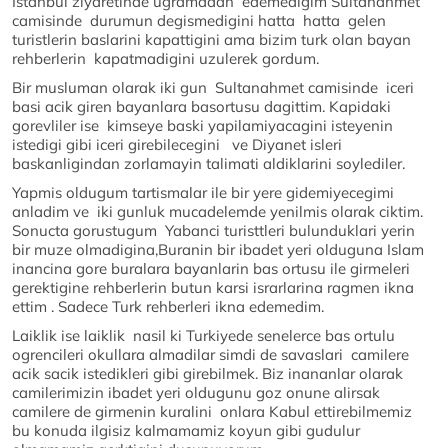
Istanbul ziyaretinde ugramadan edemedigim Sultanahmet
camisinde durumun degismedigini hatta hatta gelen
turistlerin baslarini kapattigini ama bizim turk olan bayan
rehberlerin kapatmadigini uzulerek gordum.
Bir musluman olarak iki gun Sultanahmet camisinde iceri
basi acik giren bayanlara basortusu dagittim. Kapidaki
gorevliler ise kimseye baski yapilamiyacagini isteyenin
istedigi gibi iceri girebilecegini ve Diyanet isleri
baskanligindan zorlamayin talimati aldiklarini soylediler.
Yapmis oldugum tartismalar ile bir yere gidemiyecegimi
anladim ve iki gunluk mucadelemde yenilmis olarak ciktim.
Sonucta gorustugum Yabanci turisttleri bulunduklari yerin
bir muze olmadigina,Buranin bir ibadet yeri olduguna Islam
inancina gore buralara bayanlarin bas ortusu ile girmeleri
gerektigine rehberlerin butun karsi israrlarina ragmen ikna
ettim . Sadece Turk rehberleri ikna edemedim.
Laiklik ise laiklik nasil ki Turkiyede senelerce bas ortulu
ogrencileri okullara almadilar simdi de savaslari camilere
acik sacik istedikleri gibi girebilmek. Biz inananlar olarak
camilerimizin ibadet yeri oldugunu goz onune alirsak
camilere de girmenin kuralini onlara Kabul ettirebilmemiz
bu konuda ilgisiz kalmamamiz koyun gibi gudulur