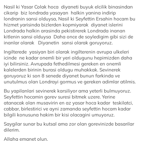
Nasil ki Yasar Colak hoca diyaneti buyuk elcilik binasindan
cikarip biz londrada yasayan halkin yanina indirip
londranin sansi olduysa, Nasil ki Seyfettin Ersahin hocam bu
hizmet yarisinda bizlerden kopmiyarak diyanet islerini
Londrada halkin arasinda pekistirerek Londrada inanan
kitlenin sansi olduysa Daha once de soyledigim gibi sizi de
inanlar olarak Diyanetin sansi olarak goruyoruz.
Ingilterede yasiyan biri olarak ingilterenin avrupa ulkeleri
icinde ne kadar onemli bir yeri oldugunu hepimizden daha
iyi bilirsiniz. Avrupada fethedilmesi gereken en onemli
kalelerden birinin burasi oldugu muhakkak. Sevinerek
goruyoruz ki son 8 senede diyanet bunun farkinda ve
unutulmus olan Londrayi gormus ve gereken adimlar atilmis.
Bu yapilanlari sevinerek karsiliyor ama yeterli bulmuyoruz.
Seyfettin hocamin gorev suresi bitmek uzere. Yerine
atanacak olan musavirin en az yasar hoca kadar teskilatci,
cabbar, birlestirici ve ayni zamanda seyfettin hocam kadar
bilgili konusuna hakim bir kisi olacagini umuyoruz.
Saygilar sunar bu kutsal ama zor olan gorevinizde basarilar
dilerim.
Allaha emanet olun.