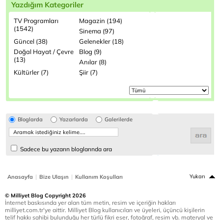
Yazdığım Kategoriler
TV Programları
Magazin (194)
(1542)
Sinema (97)
Güncel (38)
Gelenekler (18)
Doğal Hayat / Çevre
Blog (9)
(13)
Anılar (8)
Kültürler (7)
Şiir (7)
Bloglarda
Yazarlarda
Galerilerde
Sadece bu yazarın bloglarında ara
|
|
Yukarı
Anasayfa
Bize Ulaşın
Kullanım Koşulları
© Milliyet Blog Copyright 2026
İnternet baskısında yer alan tüm metin, resim ve içeriğin hakları
milliyet.com.tr'ye aittir. Milliyet Blog kullanıcıları ve üyeleri, üçüncü kişilerin
telif hakkı sahibi bulunduğu her türlü fikri eser, fotoğraf, resim vb. materyal ve