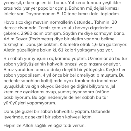
yemyeşil, erken gelen bir bahar. Yol kenarlarında yeşillikler
arasında, yer yer papalar açmış. Baharın müjdejisi kırmızı
laleler var. Dayanamadım 8-10 tane kımızı lale topladım.
Hava sıcaklığı mevsim normallerin üstünde... Tahmini 20
derece civarında. Temiz çam kolulu havayı cigerlerime
çekerek, 2.980 adım atmışım. Saydın mı diye sormayın bana.
Adım Sayar (Pedometre) diye bir aletim var onu belime
takmıştım. Dönüşte baktım. Kilometre olrak 1,6 km gösteriyor.
Aletin güzelliğine bakın ki, 61 kalori yaktığımı yazıyor.
Bu sabah yürüyüşünü aç karnına yaptım. Uzmanlar da bu tür
sabah yürüyüşlerinin kahvaltı oncesi yapılmasını öneriyor.
Biraz yoruldum ama, oldukça keyifli bir yütüyüştü. Keşke her
sabah yapabilsem. 4 yıl önce bir bel ameliyatı olmuştum. Bu
nedenle sabahları kaltığımda ayak tarakrında inanılmaz
uyuşukluk ve ağrı oluyor. Belden geldiğini biliyorum. Jel
kremlerle ayaklarımı ovup, yumaşıtıyor sonra üstüne
basbiliyorum. Bu ağrı nedeniyle de her sabah bu tür
yürüyüşleri yapamıyorum.
Dönüşte güzel bir sabah kahvaltısı yaptım. Üstünede
işyerimde, az şekerli bir sabah kahvesi içtim.
Hepinize Allah sağlık ve ağız tadı versin.