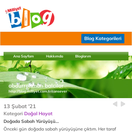
Blog Kategorileri
Ana Sayfam
Hakkımda
Bloglarım
abdurrahman balcilar
http://blog.milliyet.com.tr/cansever
13 Şubat '21
Kategori
Doğal Hayat
Doğada Sabah Yürüyüşü...
Önceki gün doğada sabah yürüyüşüne çıktım. Her taraf