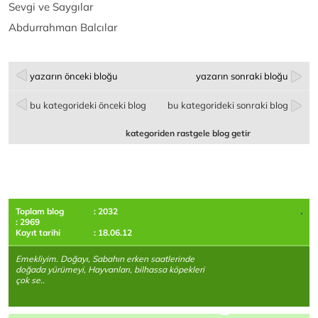
Sevgi ve Saygılar
Abdurrahman Balcılar
yazarın önceki bloğu
yazarın sonraki bloğu
bu kategorideki önceki blog
bu kategorideki sonraki blog
kategoriden rastgele blog getir
Toplam blog
: 2032
: 2969
Kayıt tarihi
: 18.06.12
Emekliyim. Doğayı, Sabahın erken saatlerinde
doğada yürümeyi, Hayvanları, bilhassa köpekleri
çok se..